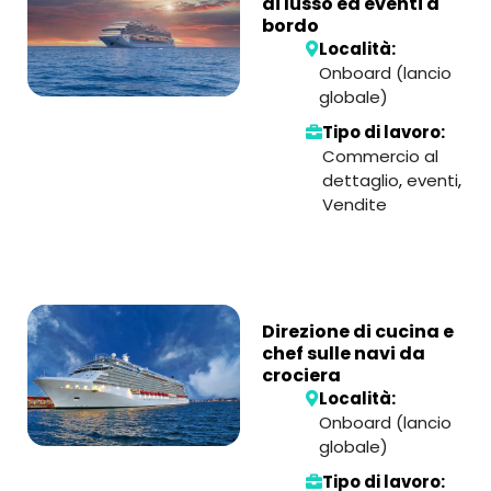
di lusso ed eventi a
bordo
Località:
Onboard (lancio
globale)
Tipo di lavoro:
Commercio al
dettaglio
,
eventi
,
Vendite
Direzione di cucina e
chef sulle navi da
crociera
Località:
Onboard (lancio
globale)
Tipo di lavoro: