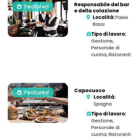
Responsabile del bar
Featured
e della colazione
Località:
Paesi
Bassi
Tipo di lavoro:
Gestione
,
Personale di
cucina
,
Ristoranti
Capocuoco
Featured
Località:
Spagna
Tipo di lavoro:
Gestione
,
Personale di
cucina
,
Ristoranti