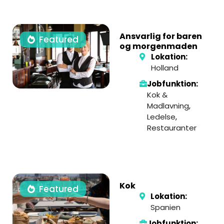
Ansvarlig for baren
Featured
og morgenmaden
Lokation:
Holland
Jobfunktion:
Kok &
Madlavning
,
Ledelse
,
Restauranter
Kok
Featured
Lokation:
Spanien
Jobfunktion: