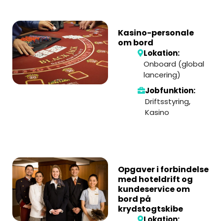
Kasino-personale
om bord
Lokation:
Onboard (global
lancering)
Jobfunktion:
Driftsstyring
,
Kasino
Opgaver i forbindelse
med hoteldrift og
kundeservice om
bord på
krydstogtskibe
Lokation: