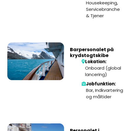
Housekeeping
,
Servicebranche
& Tjener
Barpersonalet på
krydstogtskibe
Lokation:
Onboard (global
lancering)
Jobfunktion:
Bar
,
Indkvartering
og måltider
Personalet i