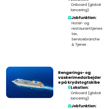
Onboard (global
lancering)
Jobfunktion:
Hotel- og
restauranttjenes
ter
,
Servicebranche
& Tjener
Rengørings- og
vaskerimedarbejder
e på krydstogtskibe
Lokation:
Onboard (global
lancering)
Jobfunktion: