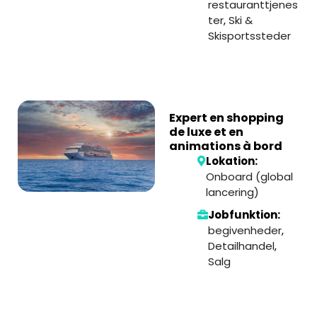
restauranttjenes
ter
,
Ski &
Skisportssteder
Expert en shopping
de luxe et en
animations à bord
Lokation:
Onboard (global
lancering)
Jobfunktion:
begivenheder
,
Detailhandel
,
Salg