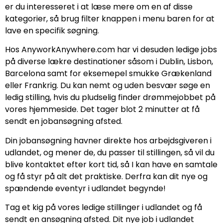
er du interesseret i at læse mere om en af disse
kategorier, så brug filter knappen i menu baren for at
lave en specifik søgning.
Hos AnyworkAnywhere.com har vi desuden ledige jobs
på diverse lækre destinationer såsom i Dublin, Lisbon,
Barcelona samt for eksemepel smukke Grækenland
eller Frankrig. Du kan nemt og uden besvær søge en
ledig stilling, hvis du pludselig finder drømmejobbet på
vores hjemmeside. Det tager blot 2 minutter at få
sendt en jobansøgning afsted.
Din jobansøgning havner direkte hos arbejdsgiveren i
udlandet, og mener de, du passer til stillingen, så vil du
blive kontaktet efter kort tid, så I kan have en samtale
og få styr på alt det praktiske. Derfra kan dit nye og
spændende eventyr i udlandet begynde!
Tag et kig på vores ledige stillinger i udlandet og få
sendt en ansøgning afsted. Dit nye job i udlandet