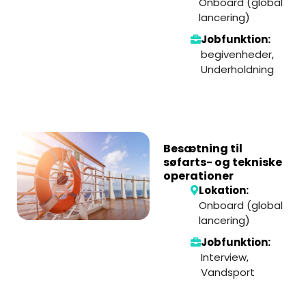
Onboard (global
lancering)
Jobfunktion:
begivenheder
,
Underholdning
Besætning til
søfarts- og tekniske
operationer
Lokation:
Onboard (global
lancering)
Jobfunktion:
Interview
,
Vandsport