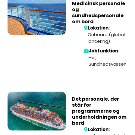
Medicinsk personale
og
sundhedspersonale
om bord
Lokation:
Onboard (global
lancering)
Jobfunktion:
Hej
,
Sundhedsvæsen
Det personale, der
står for
programmerne og
underholdningen om
bord
Lokation: