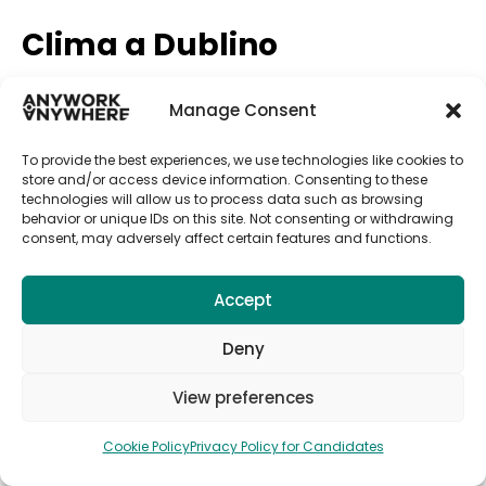
Clima a Dublino
Il clima di Dublino è
oceanico
, quindi fresco e
Manage Consent
piuttosto umido tutto l’anno. Preparate i cappotti
perché probabilmente non sarete abituati alle
To provide the best experiences, we use technologies like cookies to
temperature rigide
che troverete a Dublino. Gli
store and/or access device information. Consenting to these
inverni
sono freddi, spesso sotto gli zero gradi e
technologies will allow us to process data such as browsing
behavior or unique IDs on this site. Not consenting or withdrawing
molto piovosi.
consent, may adversely affect certain features and functions.
Le
estati
sono più miti ma spesso nuvolose e
piovose, con temperature che non superano mai i
Accept
20-25 gradi. Questo contribuisce a dare vita agli
splendidi paesaggi irlandesi
, con i suoi prati verdi
Deny
e vivaci nati proprio grazie alla costante umidità.
View preferences
Cookie Policy
Privacy Policy for Candidates