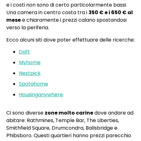
e i costi non sono di certo particolarmente bassi.
Una camera in centro costa tra i
350 € e i 650 € al
mese
e chiaramente i prezzi calano spostandosi
verso la periferia.
Ecco alcuni siti dove poter effettuare delle ricerche:
Daft
Myhome
Nestpick
Spotahome
Housinganywhere
Ci sono diverse
zone molto carine
dove andare ad
abitare: Rathmines, Temple Bar, The Liberties,
Smithfield Square, Drumcondra, Ballsbridge e
Phibsboro. Questi quartieri hanno prezzi parecchio