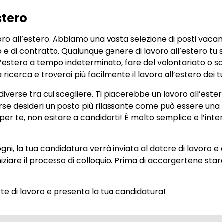
stero
o all’estero. Abbiamo una vasta selezione di posti vacant
voro e di contratto. Qualunque genere di lavoro all’estero 
ll’estero a tempo indeterminato, fare del volontariato o 
ua ricerca e troverai più facilmente il lavoro all’estero dei t
rse tra cui scegliere. Ti piacerebbe un lavoro all’estero
e desideri un posto più rilassante come può essere una loc
o per te, non esitare a candidarti! È molto semplice e l’inte
gni, la tua candidatura verrà inviata al datore di lavoro e a
iziare il processo di colloquio. Prima di accorgertene star
ferte di lavoro e presenta la tua candidatura!