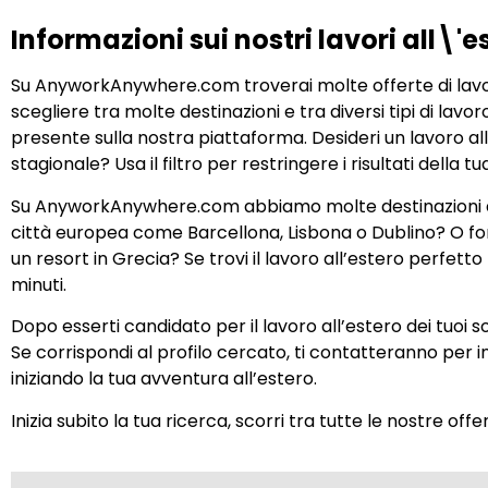
Informazioni sui nostri lavori all\'e
Su AnyworkAnywhere.com troverai molte offerte di lavor
scegliere tra molte destinazioni e tra diversi tipi di la
presente sulla nostra piattaforma. Desideri un lavoro a
stagionale? Usa il filtro per restringere i risultati della t
Su AnyworkAnywhere.com abbiamo molte destinazioni dive
città europea come Barcellona, Lisbona o Dublino? O fors
un resort in Grecia? Se trovi il lavoro all’estero perfett
minuti.
Dopo esserti candidato per il lavoro all’estero dei tuoi so
Se corrispondi al profilo cercato, ti contatteranno per in
iniziando la tua avventura all’estero.
Inizia subito la tua ricerca, scorri tra tutte le nostre of