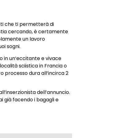
i che ti permetterà di
tu stia cercando, è certamente
solamente un lavoro
uoi sogni.
 in un’eccitante e vivace
alità sciistica in Francia o
ro processo dura all’incirca 2
ll’inserzionista dell’annuncio.
ai già facendo i bagagli e