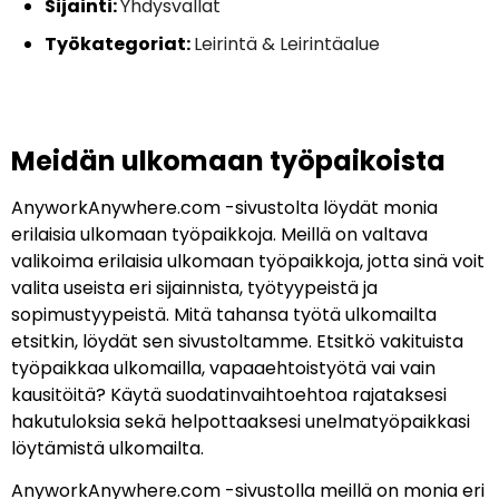
Sijainti:
Yhdysvallat
Työkategoriat:
Leirintä & Leirintäalue
Meidän ulkomaan työpaikoista
AnyworkAnywhere.com -sivustolta löydät monia
erilaisia ulkomaan työpaikkoja. Meillä on valtava
valikoima erilaisia ulkomaan työpaikkoja, jotta sinä voit
valita useista eri sijainnista, työtyypeistä ja
sopimustyypeistä. Mitä tahansa työtä ulkomailta
etsitkin, löydät sen sivustoltamme. Etsitkö vakituista
työpaikkaa ulkomailla, vapaaehtoistyötä vai vain
kausitöitä? Käytä suodatinvaihtoehtoa rajataksesi
hakutuloksia sekä helpottaaksesi unelmatyöpaikkasi
löytämistä ulkomailta.
AnyworkAnywhere.com -sivustolla meillä on monia eri