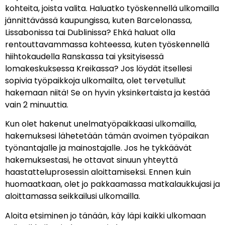
kohteita, joista valita. Haluatko työskennellä ulkomailla
jännittävässä kaupungissa, kuten Barcelonassa,
Lissabonissa tai Dublinissa? Ehkä haluat olla
rentouttavammassa kohteessa, kuten työskennellä
hiihtokaudella Ranskassa tai yksityisessä
lomakeskuksessa Kreikassa? Jos löydät itsellesi
sopivia työpaikkoja ulkomailta, olet tervetullut
hakemaan niitä! Se on hyvin yksinkertaista ja kestää
vain 2 minuuttia.
Kun olet hakenut unelmatyöpaikkaasi ulkomailla,
hakemuksesi lähetetään tämän avoimen työpaikan
työnantajalle ja mainostajalle. Jos he tykkäävät
hakemuksestasi, he ottavat sinuun yhteyttä
haastatteluprosessin aloittamiseksi. Ennen kuin
huomaatkaan, olet jo pakkaamassa matkalaukkujasi ja
aloittamassa seikkailusi ulkomailla.
Aloita etsiminen jo tänään, käy läpi kaikki ulkomaan