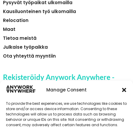
Pysyvät työpaikat ulkomailla
Kausiluonteinen työ ulkomailla
Relocation
Maat
Tietoa meistä
Julkaise työpaikka
Ota yhteyttä myyntiin
Rekisteröidy Anywork Anywhere -
yrityksen työpaikkahälytyksiin
Manage Consent
To provide the best experiences, we use technologies like cookies to
store and/or access device information. Consenting to these
technologies will allow us to process data such as browsing
🌞 VASTAANOTA TYÖPAIKKAILMOITUKSET
behavior or unique IDs on this site. Not consenting or withdrawing
consent, may adversely affect certain features and functions.