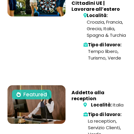
Cittadini UE |
Lavorare all’estero
Località:
Croazia
,
Francia
,
Grecia
,
Italia
,
Spagna
&
Turchia
Tipo di lavoro:
Tempo libero
,
Turismo
,
Verde
Addetto alla
Featured
reception
Località:
Italia
Tipo di lavoro:
La reception
,
Servizio Clienti
,