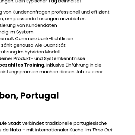
ungen. Dein typischer Tag beinhaltet:
von Kundenanfragen professionell und effizient
en, um passende Lösungen anzubieten
alisierung von Kundendaten
ändig im System
 gemäß Commerzbank-Richtlinien
t zählt genauso wie Quantität
ützung im hybriden Modell
deiner Produkt- und Systemkenntnisse
bezahltes Training
, inklusive Einführung in die
 Leistungsprämien machen diesen Job zu einer
abon, Portugal
Die Stadt verbindet traditionelle portugiesische
is de Nata – mit internationaler Küche. Im
Time Out