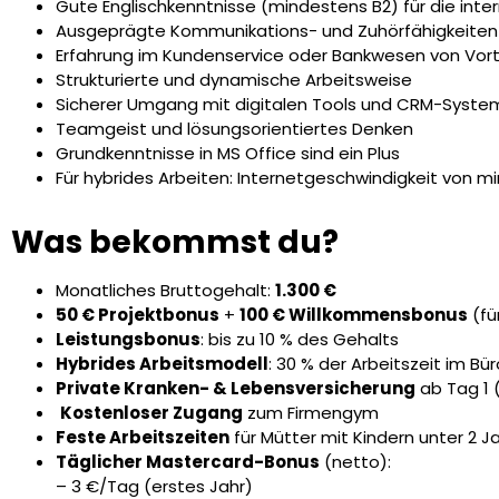
Gute Englischkenntnisse (mindestens B2) für die int
Ausgeprägte Kommunikations- und Zuhörfähigkeiten
Erfahrung im Kundenservice oder Bankwesen von Vort
Strukturierte und dynamische Arbeitsweise
Sicherer Umgang mit digitalen Tools und CRM-Syst
Teamgeist und lösungsorientiertes Denken
Grundkenntnisse in MS Office sind ein Plus
Für hybrides Arbeiten: Internetgeschwindigkeit von
Was bekommst du?
Monatliches Bruttogehalt:
1.300 €
50 € Projektbonus
+
100 € Willkommensbonus
(fü
Leistungsbonus
: bis zu 10 % des Gehalts
Hybrides Arbeitsmodell
: 30 % der Arbeitszeit im Bü
Private Kranken- & Lebensversicherung
ab Tag 1 
️
Kostenloser Zugang
zum Firmengym
Feste Arbeitszeiten
für Mütter mit Kindern unter 2 J
Täglicher Mastercard-Bonus
(netto):
– 3 €/Tag (erstes Jahr)