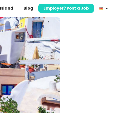
usland
Blog
Employer? Post a Job