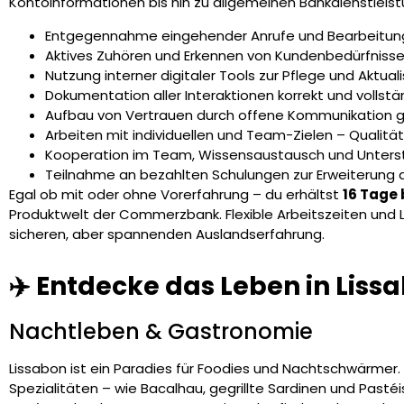
Kontoinformationen bis hin zu allgemeinen Bankdienstleist
Entgegennahme eingehender Anrufe und Bearbeitung 
Aktives Zuhören und Erkennen von Kundenbedürfniss
Nutzung interner digitaler Tools zur Pflege und Aktu
Dokumentation aller Interaktionen korrekt und vollst
Aufbau von Vertrauen durch offene Kommunikation
Arbeiten mit individuellen und Team-Zielen – Qualitä
Kooperation im Team, Wissensaustausch und Unterst
Teilnahme an bezahlten Schulungen zur Erweiterung 
Egal ob mit oder ohne Vorerfahrung – du erhältst
16 Tage 
Produktwelt der Commerzbank. Flexible Arbeitszeiten und
sicheren, aber spannenden Auslandserfahrung.
✈️ Entdecke das Leben in Liss
Nachtleben & Gastronomie
Lissabon ist ein Paradies für Foodies und Nachtschwärmer. 
Spezialitäten – wie Bacalhau, gegrillte Sardinen und Pasté