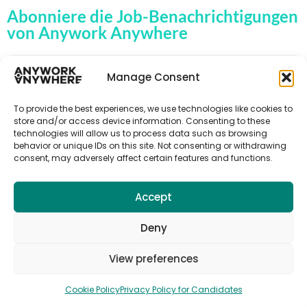
Abonniere die Job-Benachrichtigungen
von Anywork Anywhere
Manage Consent
🌟JOB-ALERTS ERHALTEN
To provide the best experiences, we use technologies like cookies to
store and/or access device information. Consenting to these
technologies will allow us to process data such as browsing
behavior or unique IDs on this site. Not consenting or withdrawing
consent, may adversely affect certain features and functions.
Accept
Deny
View preferences
© 2026 Anywork Anywhere |
Terms and Privacy
|
Cookie Policy
Privacy Policy for Candidates
Cookie Policy