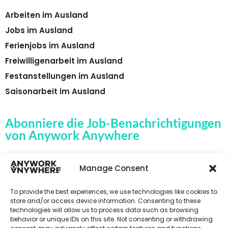
Arbeiten im Ausland
Jobs im Ausland
Ferienjobs im Ausland
Freiwilligenarbeit im Ausland
Festanstellungen im Ausland
Saisonarbeit im Ausland
Abonniere die Job-Benachrichtigungen
von Anywork Anywhere
Manage Consent
🌟JOB-ALERTS ERHALTEN
To provide the best experiences, we use technologies like cookies to
store and/or access device information. Consenting to these
technologies will allow us to process data such as browsing
behavior or unique IDs on this site. Not consenting or withdrawing