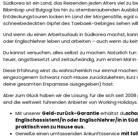
Südkorea ist ein Land, das Reisenden jeden Alters viel zu b
Bibimbap und Bulgogi bis hin zu atemberaubenden Ausblic
Entdeckungstouren locken im
Land der Morgenstille
, egal 
schneebedeckten Gipfel des Taebaek-Gebirges sehen will
Und wenn du einen Arbeitsurlaub in Südkorea machst, kannst
oder Englischlehrer leben und arbeiten – auch wenn du kei
Du kannst versuchen, alles selbst zu machen. Natürlich tun 
teuer, angstbesetzt und zeitaufwändig, zum ersten Mal in
Diese Erfahrung wirst du wahrscheinlich nur einmal machen u
eingezogenem Schwanz nach Hause zurückzukehren, kurz 
deine gesamten Ersparnisse ausgegeben) hast.
Aber zum Glück haben wir die Lösung, für die sich seit 200
sind die weltweit führenden Anbieter von Working Holidays
Mit unserer
Geld-zurück-Garantie
erhältst du
scho
Englischassistent/in oder Englischlehrer/in in S
praktisch von zu Hause aus.
Genieße einen umfassenden Ankunftsservice
mit to