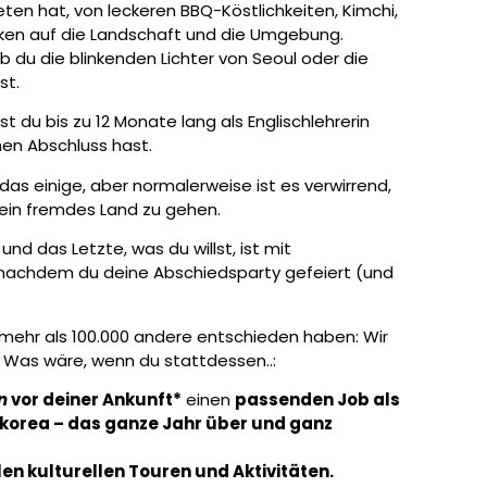
ieten hat, von leckeren BBQ-Köstlichkeiten, Kimchi,
ken auf die Landschaft und die Umgebung.
ob du die blinkenden Lichter von Seoul oder die
st.
 du bis zu 12 Monate lang als Englischlehrerin
nen Abschluss hast.
das einige, aber normalerweise ist es verwirrend,
 ein fremdes Land zu gehen.
nd das Letzte, was du willst, ist mit
nachdem du deine Abschiedsparty gefeiert (und
8 mehr als 100.000 andere entschieden haben: Wir
. Was wäre, wenn du stattdessen..:
n
vor deiner Ankunft*
einen
passenden Job als
üdkorea
– das ganze Jahr über und ganz
llen kulturellen Touren und Aktivitäten.