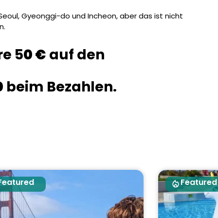
Seoul, Gyeonggi-do und Incheon, aber das ist nicht
n.
re 5
0 €
auf den
0
beim Bezahlen.
Featured
Featured