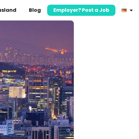
usland
Blog
Employer? Post a Job