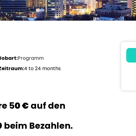
Jobart:
Programm
Zeitraum:
4 to 24 months
re 5
0 €
auf den
0
beim Bezahlen.