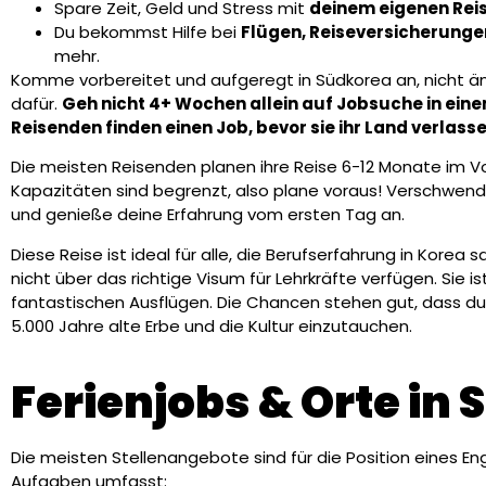
Spare Zeit, Geld und Stress mit
deinem eigenen Rei
Du bekommst Hilfe bei
Flügen, Reiseversicherunge
mehr.
Komme vorbereitet und aufgeregt in Südkorea an, nicht äng
dafür.
Geh nicht 4+ Wochen allein auf Jobsuche in ei
Reisenden finden einen Job, bevor sie ihr Land verlasse
Die meisten Reisenden planen ihre Reise 6-12 Monate im Vor
Kapazitäten sind begrenzt, also plane voraus! Verschwe
und genieße deine Erfahrung vom ersten Tag an.
Diese Reise ist ideal für alle, die Berufserfahrung in Kore
nicht über das richtige Visum für Lehrkräfte verfügen. Sie i
fantastischen Ausflügen. Die Chancen stehen gut, dass du
5.000 Jahre alte Erbe und die Kultur einzutauchen.
Ferienjobs & Orte in
Die meisten Stellenangebote sind für die Position eines Engl
Aufgaben umfasst: