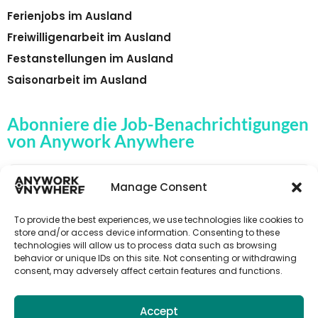
Ferienjobs im Ausland
Freiwilligenarbeit im Ausland
Festanstellungen im Ausland
Saisonarbeit im Ausland
Abonniere die Job-Benachrichtigungen
von Anywork Anywhere
Manage Consent
🌟JOB-ALERTS ERHALTEN
To provide the best experiences, we use technologies like cookies to
store and/or access device information. Consenting to these
technologies will allow us to process data such as browsing
behavior or unique IDs on this site. Not consenting or withdrawing
consent, may adversely affect certain features and functions.
Accept