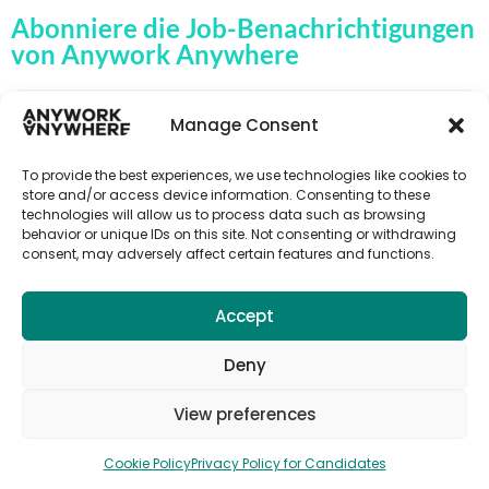
Abonniere die Job-Benachrichtigungen
von Anywork Anywhere
Manage Consent
🌟JOB-ALERTS ERHALTEN
To provide the best experiences, we use technologies like cookies to
store and/or access device information. Consenting to these
technologies will allow us to process data such as browsing
behavior or unique IDs on this site. Not consenting or withdrawing
consent, may adversely affect certain features and functions.
Accept
Deny
View preferences
© 2026 Anywork Anywhere |
Terms and Privacy
|
Cookie Policy
Privacy Policy for Candidates
Cookie Policy