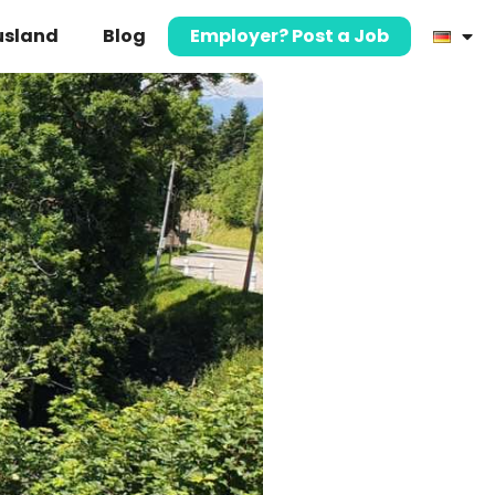
usland
Blog
Employer? Post a Job