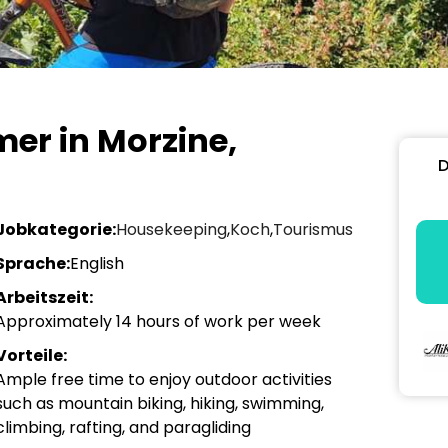
er in Morzine,
D
Jobkategorie:
Housekeeping
,
Koch
,
Tourismus
Sprache:
English
Arbeitszeit:
Approximately 14 hours of work per week
Vorteile:
Ample free time to enjoy outdoor activities
such as mountain biking, hiking, swimming,
climbing, rafting, and paragliding