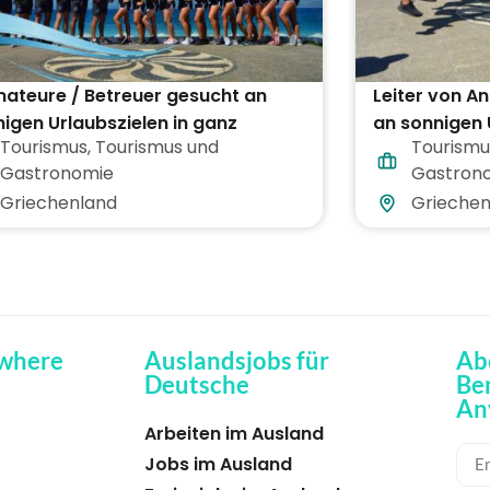
ateure / Betreuer gesucht an
Leiter von 
igen Urlaubszielen in ganz
an sonnigen 
Tourismus
,
Tourismus und
Tourismu
echenland
Griechenlan
Gastronomie
Gastron
Griechenland
Griechen
where
Auslandsjobs für
Ab
Deutsche
Be
An
Arbeiten im Ausland
Jobs im Ausland