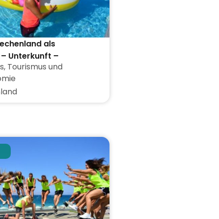
iechenland als
– Unterkunft –
s
,
Tourismus und
inklusive
omie
land