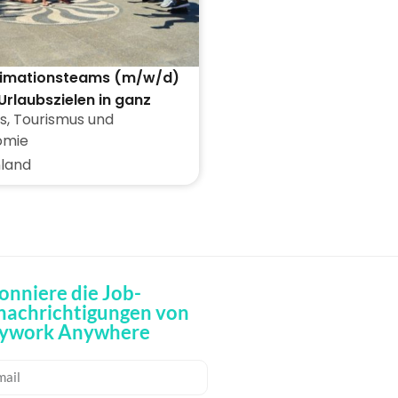
Animationsteams (m/w/d)
Urlaubszielen in ganz
s
,
Tourismus und
d
omie
land
onniere die Job-
nachrichtigungen von
ywork Anywhere