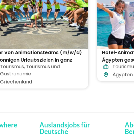
ter von Animationsteams (m/w/d)
Hotel-Anima
onnigen Urlaubszielen in ganz
Ägypten ges
Tourismus
,
Tourismus und
Tourismu
echenland
Gastronomie
Ägypten
Griechenland
where
Auslandsjobs für
Ab
Deutsche
Be