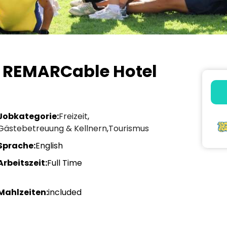
e REMARCable Hotel
Jobkategorie:
Freizeit
,
Gästebetreuung & Kellnern
,
Tourismus
Sprache:
English
Arbeitszeit:
Full Time
Mahlzeiten:
included