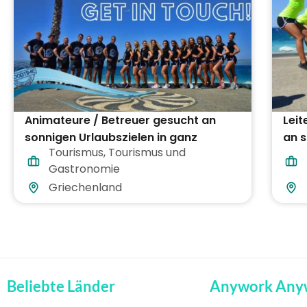
Animateure / Betreuer gesucht an
Lei
sonnigen Urlaubszielen in ganz
an s
Tourismus
,
Tourismus und
Griechenland
Gri
Gastronomie
Griechenland
Beliebte Länder
Anywork Any