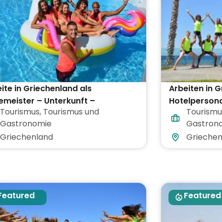
ite in Griechenland als
Arbeiten in 
meister – Unterkunft –
Hotelpersona
Tourismus
,
Tourismus und
Tourismu
flegung inklusive
Gastronomie
Gastron
Griechenland
Griechen
Featured
Featured