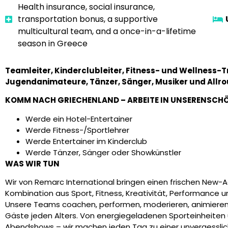
Health insurance, social insurance,
transportation bonus, a supportive
multicultural team, and a once-in-a-lifetime
season in Greece
Teamleiter, Kinderclubleiter, Fitness- und Wellness-
Jugendanimateure, Tänzer, Sänger, Musiker und All
KOMM NACH GRIECHENLAND – ARBEITE IN UNSEREN
SCH
Werde ein Hotel-Entertainer
Werde Fitness-/Sportlehrer
Werde Entertainer im Kinderclub
Werde Tänzer, Sänger oder Showkünstler
WAS WIR TUN
Wir von Remarc International bringen einen frischen New-A
Kombination aus Sport, Fitness, Kreativität, Performance un
Unsere Teams coachen, performen, moderieren, animiere
Gäste jeden Alters. Von energiegeladenen Sporteinheiten 
Abendshows – wir machen jeden Tag zu einer unvergessli