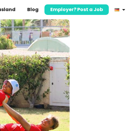
usland
Blog
Employer? Post a Job