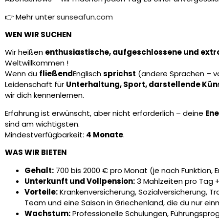
👉 Mehr unter
sunseafun.com
WEN WIR SUCHEN
Wir heißen
enthusiastische, aufgeschlossene und extro
Welt
willkommen
!
Wenn du
fließend
Englisch
sprichst
(andere Sprachen – vor
Leidenschaft für
Unterhaltung, Sport, darstellende Kü
wir dich kennenlernen.
Erfahrung ist erwünscht, aber nicht erforderlich – deine
Ene
sind am wichtigsten.
Mindestverfügbarkeit:
4 Monate
.
WAS WIR BIETEN
Gehalt:
700 bis 2000 € pro Monat (je nach Funktion, 
Unterkunft und Vollpension:
3 Mahlzeiten pro Tag +
Vorteile:
Krankenversicherung, Sozialversicherung, Tr
Team und eine Saison in Griechenland, die du nur einm
Wachstum:
Professionelle Schulungen, Führungspr