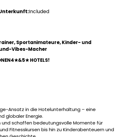
Unterkunft:
Included
Trainer, Sportanimateure, Kinder- und
round-Vibes-Macher
ÖNEN4★
&5★
HOTELS!
ge-Ansatz in die Hotelunterhaltung – eine
d globaler Energie.
n und schaffen bedeutungsvolle Momente für
und Fitnesskursen bis hin zu Kinderabenteuern und
chen Geschichte.