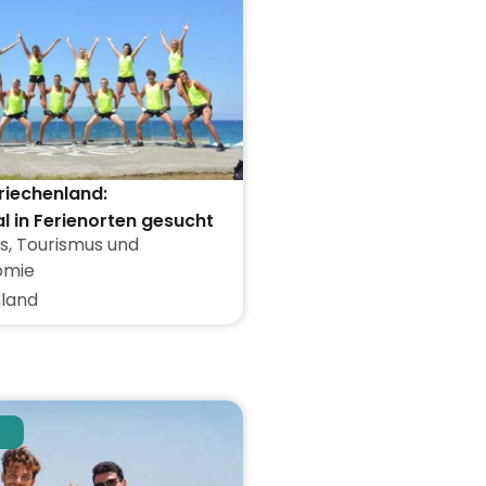
Griechenland:
l in Ferienorten gesucht
s
,
Tourismus und
omie
land