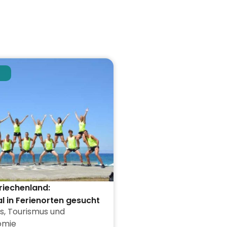
Griechenland:
l in Ferienorten gesucht
s
,
Tourismus und
omie