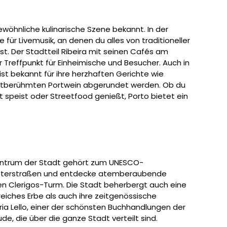
wöhnliche kulinarische Szene bekannt. In der
 für Livemusik, an denen du alles von traditioneller
t. Der Stadtteil Ribeira mit seinen Cafés am
r Treffpunkt für Einheimische und Besucher. Auch in
ist bekannt für ihre herzhaften Gerichte wie
weltberühmten Portwein abgerundet werden. Ob du
 speist oder Streetfood genießt, Porto bietet ein
 Zentrum der Stadt gehört zum UNESCO-
lasterstraßen und entdecke atemberaubende
den Clerigos-Turm. Die Stadt beherbergt auch eine
reiches Erbe als auch ihre zeitgenössische
aria Lello, einer der schönsten Buchhandlungen der
e, die über die ganze Stadt verteilt sind.