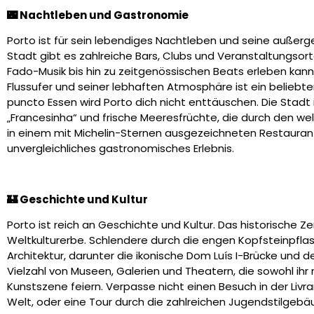
🌃 Nachtleben und Gastronomie
Porto ist für sein lebendiges Nachtleben und seine außerge
Stadt gibt es zahlreiche Bars, Clubs und Veranstaltungsorte
Fado-Musik bis hin zu zeitgenössischen Beats erleben kanns
Flussufer und seiner lebhaften Atmosphäre ist ein beliebte
puncto Essen wird Porto dich nicht enttäuschen. Die Stadt 
„Francesinha“ und frische Meeresfrüchte, die durch den 
in einem mit Michelin-Sternen ausgezeichneten Restaurant
unvergleichliches gastronomisches Erlebnis.
🏰 Geschichte und Kultur
Porto ist reich an Geschichte und Kultur. Das historische
Weltkulturerbe. Schlendere durch die engen Kopfsteinpf
Architektur, darunter die ikonische Dom Luís I-Brücke und 
Vielzahl von Museen, Galerien und Theatern, die sowohl ihr 
Kunstszene feiern. Verpasse nicht einen Besuch in der Livr
Welt, oder eine Tour durch die zahlreichen Jugendstilgebäud