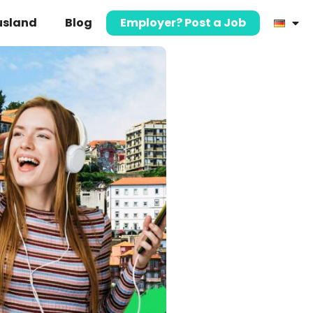
usland
Blog
Employer? Post a Job