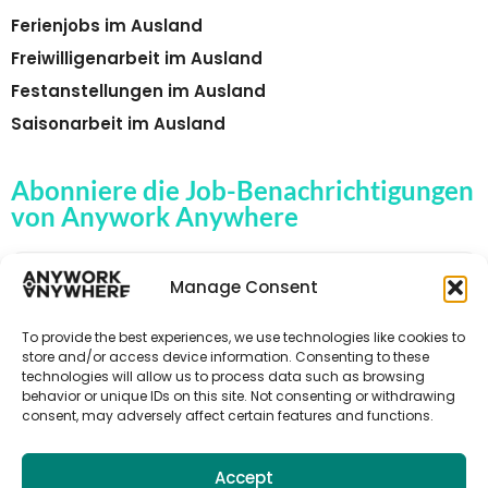
Ferienjobs im Ausland
Freiwilligenarbeit im Ausland
Festanstellungen im Ausland
Saisonarbeit im Ausland
Abonniere die Job-Benachrichtigungen
von Anywork Anywhere
Manage Consent
🌟JOB-ALERTS ERHALTEN
To provide the best experiences, we use technologies like cookies to
store and/or access device information. Consenting to these
technologies will allow us to process data such as browsing
behavior or unique IDs on this site. Not consenting or withdrawing
consent, may adversely affect certain features and functions.
Accept