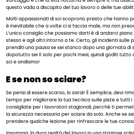
vantaggio è che la vita notturna è sempre lì, ma assicu
questo vada a discapito del tuo lavoro o delle tue abilit
Molti appassionati di sci scoprono presto che hanno pa
è inevitabile che a volte ci si faccia male, ma non pre
L’unico consiglio che possiamo darti è di andarci piano. 
stesso e agli altri intorno a te. Certo, gli incidenti su
prenditi una pausa se sei stanco dopo una giornata di sci.
dopotutto sei lì solo per pochi mesi, quindi goditi tutto ci
sci e andiamo!
E se non so sciare?
Se pensi di essere scarso, lo sarai! È semplice, devi rim
tempo per migliorare la tua tecnica sulle piste e tutti i 
consigliate per i lavoratori stagionali, perché ti permet
la sicurezza necessaria per sciare da solo. Anche se s
prendere qualche lezione per rinfrescare le tue conosce
Insomma, la dura realtà del lavoro in una stazione scii