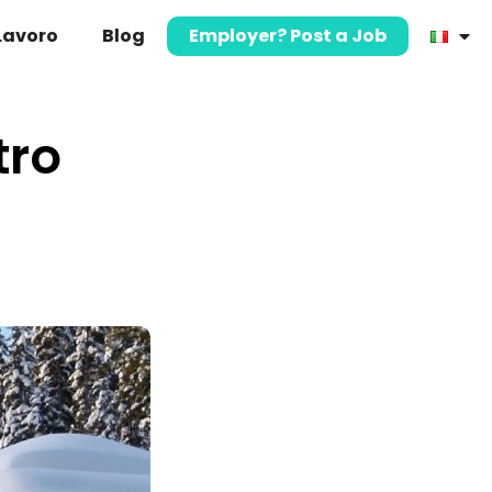
 Lavoro
Blog
Employer? Post a Job
tro