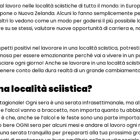
 lavoro nelle località sciistiche di tutto il mondo: in Europ
appone o Nuova Zelanda. Alcuni lo fanno semplicemente pe
altri lo vedono come un modo per godersi il più possibile l
 su se stessi, valutare nuove opportunità di carriera e, 
etti positivi nel lavorare in una località sciistica, potrest
famosa per essere emozionante perché vai a vivere in un p
ciare ogni giorno! Anche se lavorare in una località sciis
re tenere conto della dura realtà di un grande cambiamento
 località sciistica?
 stagionale! Ogni sera è una serata infrasettimanale, ma al
e l’alcol vanno a braccetto, non importa quanto tu abbia 
è che, anche se l’alcol e le feste sono una parte importan
no bere OGNI sera per alcuni mesi e andare al lavoro ogni
una serata tranquilla per prepararti alla tua prossima gra