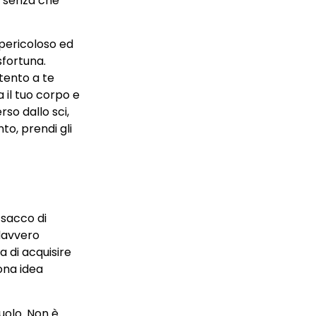
, senza che
 pericoloso ed
sfortuna.
ttento a te
a il tuo corpo e
rso dallo sci,
nto, prendi gli
 sacco di
 davvero
a di acquisire
ona idea
uolo. Non è