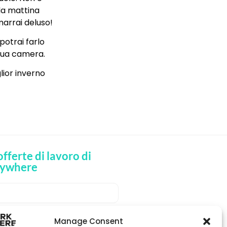
 la mattina
imarrai deluso!
potrai farlo
 tua camera.
glior inverno
 offerte di lavoro di
ywhere
VI LE OFFERTE DI LAVORO
Manage Consent