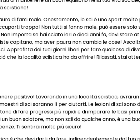
rati di mantenere un buon equilibrio nella tua vita sociale
à sciistiche!
ura di farsi male. Onestamente, lo sci è uno sport molto
occuparti troppo! Non tutti si fanno male, può essere solo 
Non importa se hai sciato ieri o dieci anni fa, devi stare a
lle piste capitano, ma aver paura non cambia le cose! Ascolt
 Approfitta dei tuoi giorni liberi per fare qualcosa di dive
ò che la località sciistica ha da offrire! Rilassati, stai atte
anere positivo! Lavorando in una località sciistica, avrai un
maestri di sci saranno lì per aiutarti. Le lezioni di sci sono
tono di fare progressi più rapidi e di imparare le basi prim
ei un buon sciatore, ma non scii da qualche anno, è una bu
nze. Ti sentirai molto più sicuro!
stica è che devi darti da fare, indipendentemente dal tuo r