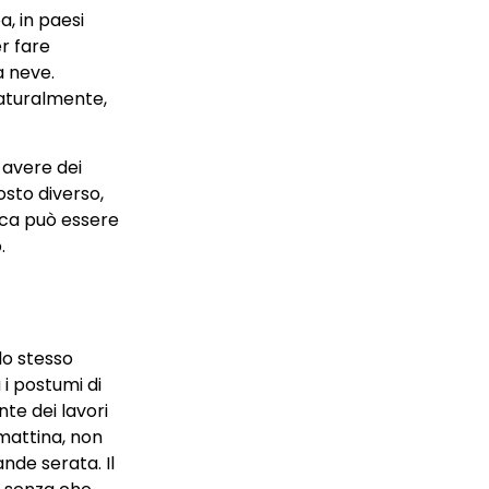
a, in paesi
r fare
a neve.
naturalmente,
i avere dei
osto diverso,
tica può essere
.
lo stesso
i postumi di
te dei lavori
 mattina, non
nde serata. Il