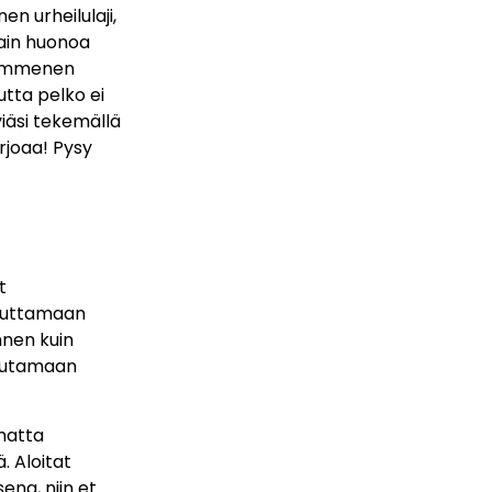
n urheilulaji,
 vain huonoa
 kymmenen
utta pelko ei
iäsi tekemällä
rjoaa! Pysy
t
a auttamaan
nnen kuin
 muutamaan
umatta
. Aloitat
ena, niin et