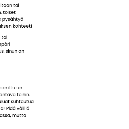
ltaan tai
, toiset
us pysähtyä
tuksen kohteet!
 tai
mpäri
s, sinun on
nen ilta on
entävä töihin.
haluat suhtautua
! Pidä välillä
massa, mutta