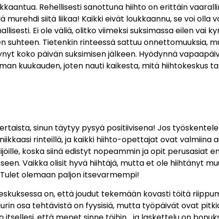
antua. Rehellisesti sanottuna hiihto on erittäin vaaralline
ä murehdi siitä liikaa! Kaikki eivät loukkaannu, se voi olla
lisesti. Ei ole väliä, olitko viimeksi suksimassa eilen vai
den suhteen. Tietenkin rinteessä sattuu onnettomuuksia, m
äsynyt koko päivän suksimisen jälkeen. Hyödynnä vapaapäiv
aman kuukauden, joten nauti kaikesta, mitä hiihtokeskus ta
nkertaista, sinun täytyy pysyä positiivisena! Jos työskentele
iikkaasi rinteillä, ja kaikki hiihto-opettajat ovat valmiin
ijöille, koska siinä edistyt nopeammin ja opit perusasiat e
eseen. Vaikka olisit hyvä hiihtäjä, mutta et ole hiihtänyt
 Tulet olemaan paljon itsevarmempi!
keskuksessa on, että joudut tekemään kovasti töitä riipp
uurin osa tehtävistä on fyysisiä, mutta työpäivät ovat pitkiä
 itsellesi, että menet sinne töihin… ja laskettelu on bonuks