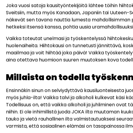
Joka vuosi satoja kausityöntekijöitä lähtee töihin hiih
Sveitsiin, mutta myös Kanadaan, Japaniin tai Uuteen-See
näkevät sen tavana nauttia lumesta mahdollisimman pal
hetkeksi itsensä kanssa, pohtia uusia uramahdollisuuksia
Vaikka toteutat unelmasi ja työskentelyssä hiihtokeskukse
huolenaiheita. Hiihtokausi on tunnetusti jännittävä, k
maailmaa ja voit hiihtää joka päivä! Vaikka työskente
aina otettava huomioon suuren muutoksen kova todelli
Millaista on todella työsken
Ensinnäkin sinun on selviydyttävä kausiluonteisesta juoma
myös juhla-ilta! Vaikka talvi ja alkoholi kulkevat käsi
Todellisuus on, että vaikka alkoholi ja juhliminen ovat t
niihin. Ei ole inhimillistä juoda JOKA ilta muutaman kuuk
tauko ja vietä rauhallinen ilta valmistautuaksesi seur
varmista, että sosiaalinen elämäsi on tasapainossa ilma