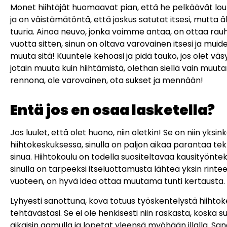
Monet hiihtäjät huomaavat pian, että he pelkäävät loukka
ja on väistämätöntä, että joskus satutat itsesi, mutta äl
tuuria. Ainoa neuvo, jonka voimme antaa, on ottaa rauhal
vuotta sitten, sinun on oltava varovainen itsesi ja mui
muuta sitä! Kuuntele kehoasi ja pidä tauko, jos olet v
jotain muuta kuin hiihtämistä, olethan siellä vain muut
rennona, ole varovainen, ota sukset ja mennään!
Entä jos en osaa lasketella?
Jos luulet, että olet huono, niin oletkin! Se on niin yksi
hiihtokeskuksessa, sinulla on paljon aikaa parantaa tekn
sinua. Hiihtokoulu on todella suositeltavaa kausityöntek
sinulla on tarpeeksi itseluottamusta lähteä yksin rinte
vuoteen, on hyvä idea ottaa muutama tunti kertausta.
Lyhyesti sanottuna, kova totuus työskentelystä hiihto
tehtävästäsi. Se ei ole henkisesti niin raskasta, koska s
aikaisin aamulla ja lopetat yleensä myöhään illalla. Sano