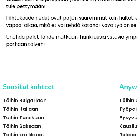
tule pettymään!
Hiihtokauden edut ovat paljon suuremmat kuin haitat: et 
vapaa-aikaa, mitä et voi tehdä kotona! Kova työ on se
Unohda pelot, lähde matkaan, hanki uusia ystäviä ympäri 
parhaan talven!
Suositut kohteet
Anyw
Töihin Bulgariaan
Töihin 
Töihin Italiaan
Työpai
Töihin Tanskaan
Pysyvä
Töihin Saksaan
Kausil
Töihin kreikkaan
Reloca