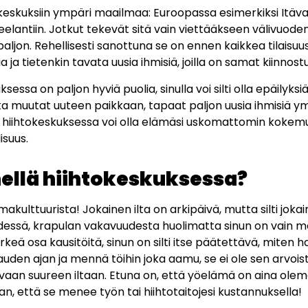
tokeskuksiin ympäri maailmaa: Euroopassa esimerkiksi Itäva
lantiin. Jotkut tekevät sitä vain viettääkseen välivuoden
jon. Rehellisesti sanottuna se on ennen kaikkea tilaisu
 ja tietenkin tavata uusia ihmisiä, joilla on samat kiinnos
ssa on paljon hyviä puolia, sinulla voi silti olla epäilyksiä
oska muutat uuteen paikkaan, tapaat paljon uusia ihmisiä y
ly hiihtokeskuksessa voi olla elämäsi uskomattomin kokemu
suus.
nellä hiihtokeskuksessa?
kulttuurista! Jokainen ilta on arkipäivä, mutta silti jokai
 kädessä, krapulan vakavuudesta huolimatta sinun on vain m
ärkeä osa kausitöitä, sinun on silti itse päätettävä, miten 
auden ajan ja mennä töihin joka aamu, se ei ole sen arvoista
aavaan suureen iltaan. Etuna on, että yöelämä on aina ole
n, että se menee työn tai hiihtotaitojesi kustannuksella!