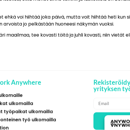
ehkä voi hiihtää joka päivä, mutta voit hiihtää heti kun s
n arvoista jo pelkästään huoneesi näkymän vuoksi.
maailmaa, tee kovasti töitä ja juhli kovasti, niin vietät 
ork Anywhere
Rekisteröid
yrityksen ty
ulkomaille
kat ulkomailla
t työpaikat ulkomailla
uonteinen työ ulkomailla
TYÖ
tion