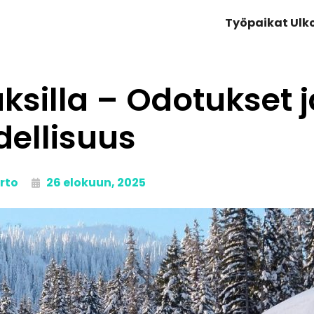
Työpaikat Ul
ksilla – Odotukset j
dellisuus
rto
26 elokuun, 2025