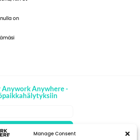
inulla on
elämäsi
y Anywork Anywhere -
öpaikkahälytyksiin
🌞 VASTAANOTA
PAIKKAILMOITUKSET
Manage Consent