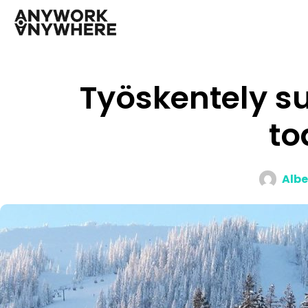
Työskentely su
to
Albe