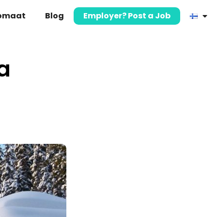
komaat
Blog
Employer? Post a Job
a