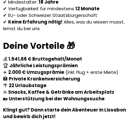
✔ Mindestalter:
18 Jahre
✔ Verfügbarkeit für mindestens
12 Monate
✔ EU- oder Schweizer Staatsbürgerschaft
✔
Keine Erfahrung nötig!
Alles, was du wissen musst,
lernst du bei uns
Deine Vorteile 🎁
💰
1.541,66 € Bruttogehalt/Monat
🏆
Jährliche Leistungsprämien
✈️
2.000 € Umzugsprämie
(inkl. Flug + erste Miete)
🏥
Private Krankenversicherung
🌴
22 Urlaubstage
☕
Snacks, Kaffee & Getränke am Arbeitsplatz
🏡
Unterstützung bei der Wohnungssuche
Klingt gut? Dann starte dein Abenteuer in Lissabon
und bewirb dich jetzt!