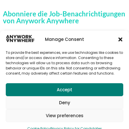
Abonniere die Job-Benachrichtigungen
von Anywork Anywhere
Manage Consent
🌟JOB-ALERTS ERHALTEN
To provide the best experiences, we use technologies like cookies to
store and/or access device information. Consenting to these
technologies will allow us to process data such as browsing
behavior or unique IDs on this site. Not consenting or withdrawing
consent, may adversely affect certain features and functions.
Accept
Deny
View preferences
Cookie Policy
Privacy Policy for Candidates