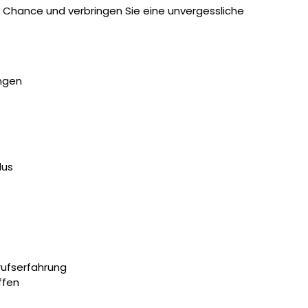
re Chance und verbringen Sie eine unvergessliche
ungen
lus
rufserfahrung
ffen