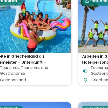
Featured
Featured
ite in Griechenland als
Arbeiten in 
meister – Unterkunft –
Hotelpersona
Tourismus
,
Tourismus und
Tourismu
flegung inklusive
Gastronomie
Gastron
Griechenland
Griechen