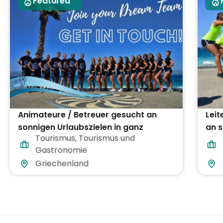
Featured
Animateure / Betreuer gesucht an
Lei
sonnigen Urlaubszielen in ganz
an s
Tourismus
,
Tourismus und
Griechenland
Gri
Gastronomie
Griechenland