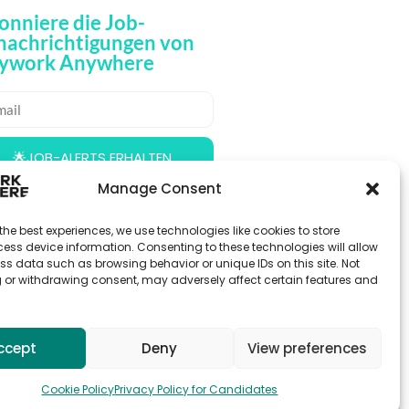
onniere die Job-
nachrichtigungen von
ywork Anywhere
🌟JOB-ALERTS ERHALTEN
Manage Consent
the best experiences, we use technologies like cookies to store
ess device information. Consenting to these technologies will allow
ss data such as browsing behavior or unique IDs on this site. Not
 or withdrawing consent, may adversely affect certain features and
ccept
Deny
View preferences
Cookie Policy
Privacy Policy for Candidates