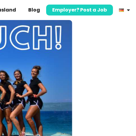
usland
Blog
Employer? Post a Job