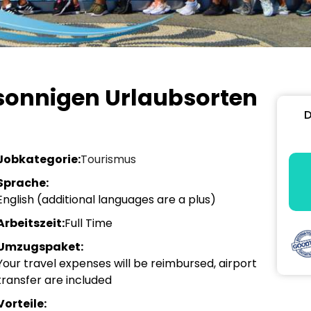
n sonnigen Urlaubsorten
D
Jobkategorie:
Tourismus
Sprache:
English (additional languages are a plus)
Arbeitszeit:
Full Time
Umzugspaket:
Your travel expenses will be reimbursed, airport
transfer are included
Vorteile: