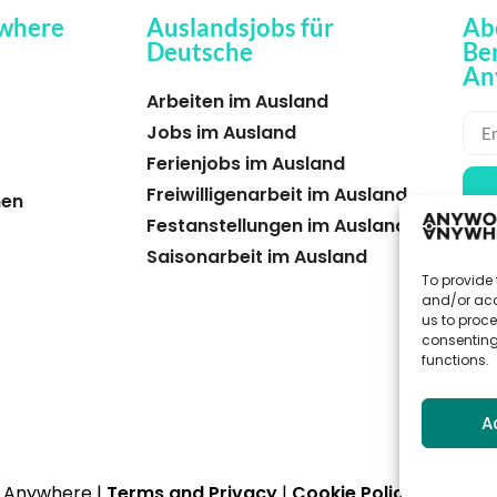
where
Auslandsjobs für
Ab
Deutsche
Be
An
Arbeiten im Ausland
Jobs im Ausland
Ferienjobs im Ausland
Freiwilligenarbeit im Ausland
hen
Festanstellungen im Ausland
Saisonarbeit im Ausland
To provide 
and/or acc
us to proce
consenting
functions.
A
 Anywhere |
Terms and Privacy
|
Cookie Policy