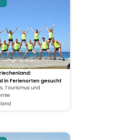
Griechenland:
l in Ferienorten gesucht
s
,
Tourismus und
omie
land