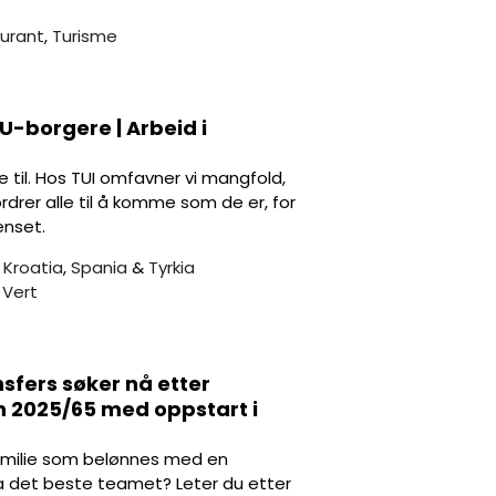
aurant
,
Turisme
EU-borgere | Arbeid i
e til. Hos TUI omfavner vi mangfold,
fordrer alle til å komme som de er, for
enset.
,
Kroatia
,
Spania
&
Tyrkia
,
Vert
nsfers søker nå etter
en 2025/65 med oppstart i
amilie som belønnes med en
fra det beste teamet? Leter du etter