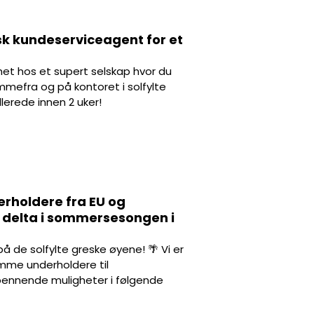
rsk kundeserviceagent for et
et hos et supert selskap hvor du
mmefra og på kontoret i solfylte
llerede innen 2 uker!
erholdere fra EU og
l å delta i sommersesongen i
 de solfylte greske øyene! 🌴 Vi er
mme underholdere til
nnende muligheter i følgende