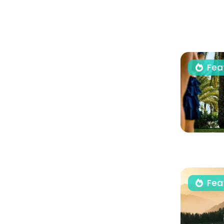
Fea
Fea