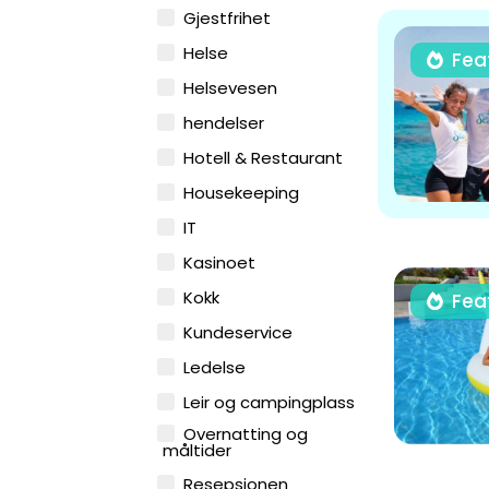
Gjestfrihet
Helse
Fea
Helsevesen
hendelser
Hotell & Restaurant
Housekeeping
IT
Kasinoet
Kokk
Fea
Kundeservice
Ledelse
Leir og campingplass
Overnatting og
måltider
Resepsjonen