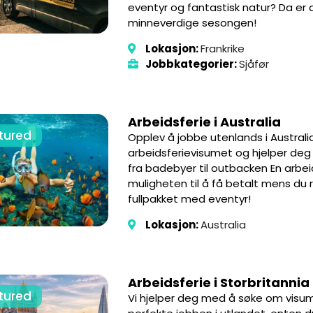
eventyr og fantastisk natur? Da er 
minneverdige sesongen!
Lokasjon:
Frankrike
Jobbkategorier:
Sjåfør
Arbeidsferie i Australia
tured
Opplev å jobbe utenlands i Australi
arbeidsferievisumet og hjelper deg
fra badebyer til outbacken En arbei
muligheten til å få betalt mens du rei
fullpakket med eventyr!
Lokasjon:
Australia
Arbeidsferie i Storbritannia
tured
Vi hjelper deg med å søke om visum 