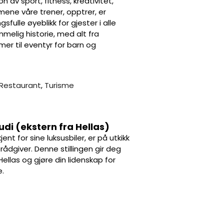
 av sport, fitness, kreativitet,
ene våre trener, opptrer, er
fulle øyeblikk for gjester i alle
emmelig historie, med alt fra
mer til eventyr for barn og
 Restaurant
,
Turisme
di (ekstern fra Hellas)
ent for sine luksusbiler, er på utkikk
ådgiver. Denne stillingen gir deg
ellas og gjøre din lidenskap for
e.