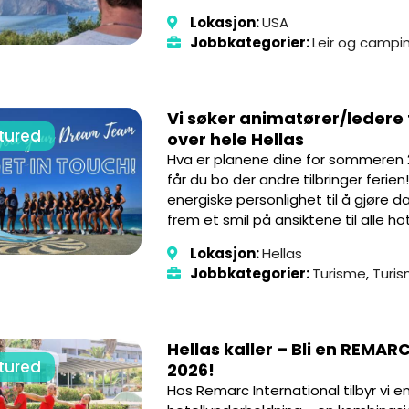
Lokasjon:
USA
Jobbkategorier:
Leir og campi
Vi søker animatører/ledere t
tured
over hele Hellas
Hva er planene dine for sommeren
får du bo der andre tilbringer ferien
energiske personlighet til å gjøre da
frem et smil på ansiktene til alle ho
Lokasjon:
Hellas
Jobbkategorier:
Turisme
,
Turi
Hellas kaller – Bli en REMAR
tured
2026!
Hos Remarc International tilbyr vi en