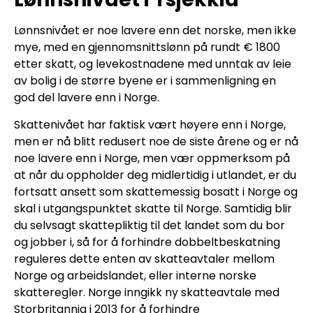
Lønnsnivået er noe lavere enn det norske, men ikke
mye, med en gjennomsnittslønn på rundt € 1800
etter skatt, og levekostnadene med unntak av leie
av bolig i de større byene er i sammenligning en
god del lavere enn i Norge.
Skattenivået har faktisk vært høyere enn i Norge,
men er nå blitt redusert noe de siste årene og er nå
noe lavere enn i Norge, men vær oppmerksom på
at når du oppholder deg midlertidig i utlandet, er du
fortsatt ansett som skattemessig bosatt i Norge og
skal i utgangspunktet skatte til Norge. Samtidig blir
du selvsagt skattepliktig til det landet som du bor
og jobber i, så for å forhindre dobbeltbeskatning
reguleres dette enten av skatteavtaler mellom
Norge og arbeidslandet, eller interne norske
skatteregler. Norge inngikk ny skatteavtale med
Storbritannia i 2013 for å forhindre