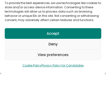
To provide the best experiences, we use technologies like cookies to
Land
store and/or access device information. Consenting to these
Om Oss
technologies will allow us to process data such as browsing
behavior or unique IDs on this site. Not consenting or withdrawing
Publiser en stilling
consent, may adversely affect certain features and functions.
Snakk med salg
Accept
Abonner på jobbvarsler fra Anywork
Anywhere
Deny
View preferences
Cookie Policy
Privacy Policy for Candidates
🌞 MOTTA JOBBVARSLER