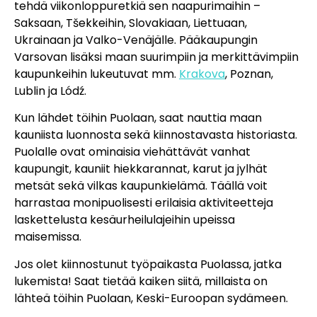
tehdä viikonloppuretkiä sen naapurimaihin –
Saksaan, Tšekkeihin, Slovakiaan, Liettuaan,
Ukrainaan ja Valko-Venäjälle. Pääkaupungin
Varsovan lisäksi maan suurimpiin ja merkittävimpiin
kaupunkeihin lukeutuvat mm.
Krakova
, Poznan,
Lublin ja Lódź.
Kun lähdet töihin Puolaan, saat nauttia maan
kauniista luonnosta sekä kiinnostavasta historiasta.
Puolalle ovat ominaisia viehättävät vanhat
kaupungit, kauniit hiekkarannat, karut ja jylhät
metsät sekä vilkas kaupunkielämä. Täällä voit
harrastaa monipuolisesti erilaisia aktiviteetteja
laskettelusta kesäurheilulajeihin upeissa
maisemissa.
Jos olet kiinnostunut työpaikasta Puolassa, jatka
lukemista! Saat tietää kaiken siitä, millaista on
lähteä töihin Puolaan, Keski-Euroopan sydämeen.