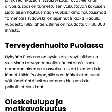
ja museo ”Muzeum Sztuki w Łódzi” ovat vierailun
arvoisia. Łódź on tunnettu sen vaikuttavan kokoisen
juutalaisen hautausmaan vuoksi. Tämä hautausmaa
”Cmentarz żydowski” on sijainnut Bracka-kadulla
vuodesta 1892 lähtien. Sinne on haudattu yli 180 000
ihmistä.
Terveydenhuolto Puolassa
Nykyään Puolassa on hyvin kehittynyt julkisen ja
yksityisen terveydenhuollon järjestelmä. Hanki
eurooppalainen sairausvakuutuskortti ennen kuin
lähdet töihin Puolaan, sillä saat lääketieteellisesti
välttämätöntä hoitoa samaan hintaan kuin
paikalliset asukkaat.
Oleskelulupa ja
matkavakuutus