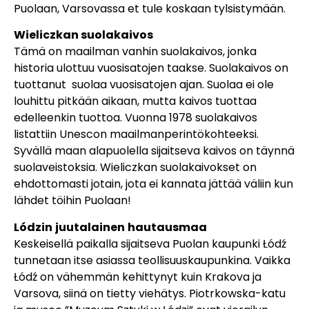
Puolaan, Varsovassa et tule koskaan tylsistymään.
Wieliczkan suolakaivos
Tämä on maailman vanhin suolakaivos, jonka
historia ulottuu vuosisatojen taakse. Suolakaivos on
tuottanut suolaa vuosisatojen ajan. Suolaa ei ole
louhittu pitkään aikaan, mutta kaivos tuottaa
edelleenkin tuottoa. Vuonna 1978 suolakaivos
listattiin Unescon maailmanperintökohteeksi.
Syvällä maan alapuolella sijaitseva kaivos on täynnä
suolaveistoksia. Wieliczkan suolakaivokset on
ehdottomasti jotain, jota ei kannata jättää väliin kun
lähdet töihin Puolaan!
Lódzin
juutalainen
hautausmaa
Keskeisellä paikalla sijaitseva Puolan kaupunki Łódź
tunnetaan itse asiassa teollisuuskaupunkina. Vaikka
Łódź on vähemmän kehittynyt kuin Krakova ja
Varsova, siinä on tietty viehätys. Piotrkowska-katu