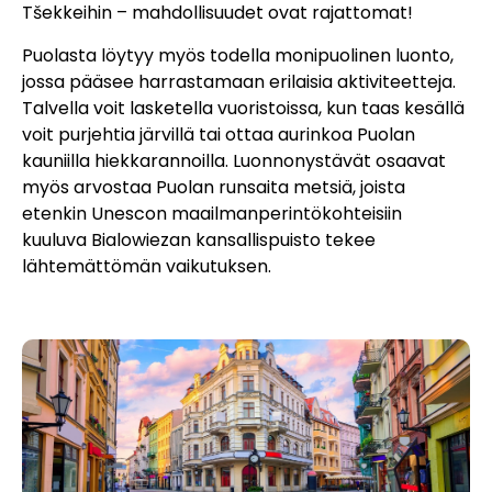
Tšekkeihin – mahdollisuudet ovat rajattomat!
Puolasta löytyy myös todella monipuolinen luonto,
jossa pääsee harrastamaan erilaisia aktiviteetteja.
Talvella voit lasketella vuoristoissa, kun taas kesällä
voit purjehtia järvillä tai ottaa aurinkoa Puolan
kauniilla hiekkarannoilla. Luonnonystävät osaavat
myös arvostaa Puolan runsaita metsiä, joista
etenkin Unescon maailmanperintökohteisiin
kuuluva Bialowiezan kansallispuisto tekee
lähtemättömän vaikutuksen.