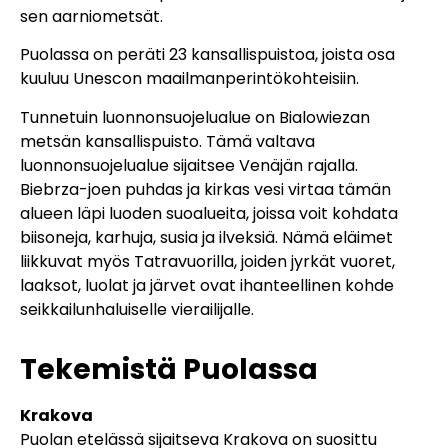
sen aarniometsät.
Puolassa on peräti 23 kansallispuistoa, joista osa
kuuluu Unescon maailmanperintökohteisiin.
Tunnetuin luonnonsuojelualue on Bialowiezan
metsän kansallispuisto. Tämä valtava
luonnonsuojelualue sijaitsee Venäjän rajalla.
Biebrza-joen puhdas ja kirkas vesi virtaa tämän
alueen läpi luoden suoalueita, joissa voit kohdata
biisoneja, karhuja, susia ja ilveksiä. Nämä eläimet
liikkuvat myös Tatravuorilla, joiden jyrkät vuoret,
laaksot, luolat ja järvet ovat ihanteellinen kohde
seikkailunhaluiselle vierailijalle.
Tekemistä Puolassa
Krakova
Puolan etelässä sijaitseva Krakova on suosittu