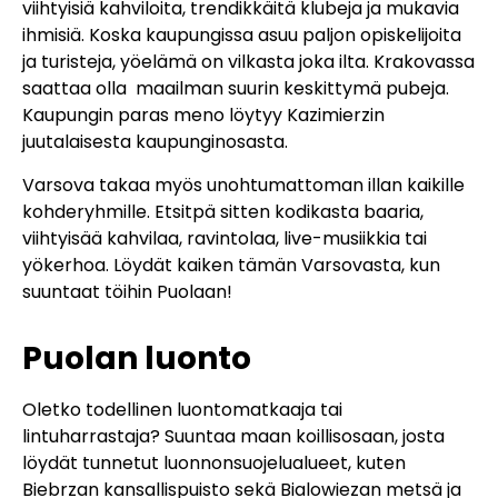
viihtyisiä kahviloita, trendikkäitä klubeja ja mukavia
ihmisiä. Koska kaupungissa asuu paljon opiskelijoita
ja turisteja, yöelämä on vilkasta joka ilta. Krakovassa
saattaa olla maailman suurin keskittymä pubeja.
Kaupungin paras meno löytyy Kazimierzin
juutalaisesta kaupunginosasta.
Varsova takaa myös unohtumattoman illan kaikille
kohderyhmille. Etsitpä sitten kodikasta baaria,
viihtyisää kahvilaa, ravintolaa, live-musiikkia tai
yökerhoa. Löydät kaiken tämän Varsovasta, kun
suuntaat töihin Puolaan!
Puolan luonto
Oletko todellinen luontomatkaaja tai
lintuharrastaja? Suuntaa maan koillisosaan, josta
löydät tunnetut luonnonsuojelualueet, kuten
Biebrzan kansallispuisto sekä Bialowiezan metsä ja