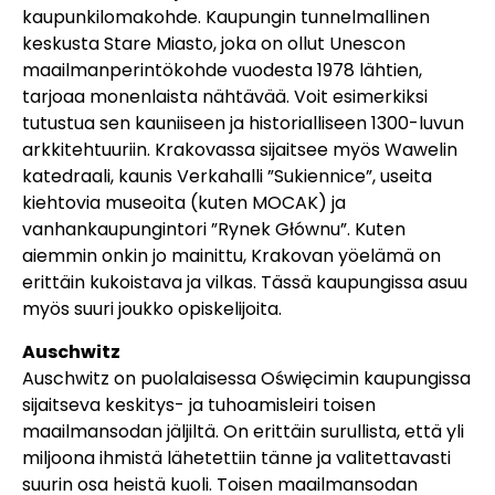
kaupunkilomakohde. Kaupungin tunnelmallinen
keskusta Stare Miasto, joka on ollut Unescon
maailmanperintökohde vuodesta 1978 lähtien,
tarjoaa monenlaista ​​nähtävää. Voit esimerkiksi
tutustua sen kauniiseen ja historialliseen 1300-luvun
arkkitehtuuriin. Krakovassa sijaitsee myös Wawelin
katedraali, kaunis Verkahalli ”Sukiennice”, useita
kiehtovia museoita (kuten MOCAK) ja
vanhankaupungintori ”Rynek Głównu”. Kuten
aiemmin onkin jo mainittu, Krakovan yöelämä on
erittäin kukoistava ja vilkas. Tässä kaupungissa asuu
myös suuri joukko opiskelijoita.
Auschwitz
Auschwitz on puolalaisessa Oświęcimin kaupungissa
sijaitseva keskitys- ja tuhoamisleiri toisen
maailmansodan jäljiltä. On erittäin surullista, että yli
miljoona ihmistä lähetettiin tänne ja valitettavasti
suurin osa heistä kuoli. Toisen maailmansodan