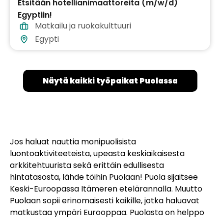
Etsitään hotellianimaattoreita (m/w/d)
Egyptiin!
Matkailu ja ruokakulttuuri
Egypti
Näytä kaikki työpaikat Puolassa
Jos haluat nauttia monipuolisista
luontoaktiviteeteista, upeasta keskiaikaisesta
arkkitehtuurista sekä erittäin edullisesta
hintatasosta, lähde töihin Puolaan! Puola sijaitsee
Keski-Euroopassa Itämeren etelärannalla. Muutto
Puolaan sopii erinomaisesti kaikille, jotka haluavat
matkustaa ympäri Eurooppaa. Puolasta on helppo