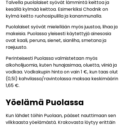
Talvella puolalaiset syövät lämmintä keittoa ja
kesällä kylmää keittoa. Esimerkiksi Chodnik on
kylmä keitto ruohosipulilla ja kananmunalla.
Puolalaiset syövät mielellään myös juustoa, lihaa ja
makeisia. Puolassa yleisesti käytettyjä ainesosia
ovat kaali, peruna, sienet, sianliha, smetana ja
raejuusto.
Perinteisesti Puolassa valmistetaan myös
alkoholijuomia, kuten hunajasimaa, oluetta, viiniä ja
vodkaa. Vodkakupin hinta on vain 1 €, kun taas olut
(0,5l) kahvilassa/ravintolassa maksaa keskimäärin
1,65 €.
Yöelämä Puolassa
Kun lähdet töihin Puolaan, pääset nauttimaan sen
vilkkaasta yöelämästä. Krakovasta löytyy erittäin