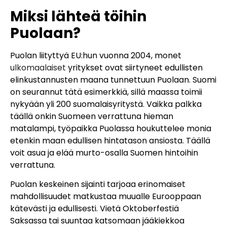
Miksi lähteä töihin
Puolaan?
Puolan liityttyä EU:hun vuonna 2004, monet
ulkomaalaiset
yritykset ovat siirtyneet edullisten
elinkustannusten maana tunnettuun Puolaan. Suomi
on seurannut tätä esimerkkiä, sillä maassa toimii
nykyään yli 200 suomalaisyritystä. Vaikka palkka
täällä onkin Suomeen verrattuna hieman
matalampi, työpaikka Puolassa houkuttelee monia
etenkin maan edullisen hintatason ansiosta. Täällä
voit asua ja elää murto-osalla Suomen hintoihin
verrattuna.
Puolan keskeinen sijainti tarjoaa erinomaiset
mahdollisuudet matkustaa muualle Eurooppaan
kätevästi ja edullisesti. Vietä Oktoberfestiä
Saksassa tai suuntaa katsomaan jääkiekkoa