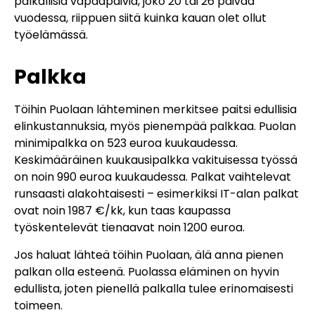
palkallisia vapaapäiviä, joko 20 tai 26 päivää
vuodessa, riippuen siitä kuinka kauan olet ollut
työelämässä.
Palkka
Töihin Puolaan lähteminen merkitsee paitsi edullisia
elinkustannuksia, myös pienempää palkkaa. Puolan
minimipalkka on 523 euroa kuukaudessa.
Keskimääräinen kuukausipalkka vakituisessa työssä
on noin 990 euroa kuukaudessa. Palkat vaihtelevat
runsaasti alakohtaisesti – esimerkiksi IT-alan palkat
ovat noin 1987 €/kk, kun taas kaupassa
työskentelevät tienaavat noin 1200 euroa.
Jos haluat lähteä töihin Puolaan, älä anna pienen
palkan olla esteenä. Puolassa eläminen on hyvin
edullista, joten pienellä palkalla tulee erinomaisesti
toimeen.