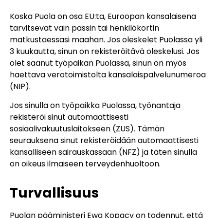
Koska Puola on osa EU:ta, Euroopan kansalaisena
tarvitsevat vain passin tai henkilökortin
matkustaessasi maahan. Jos oleskelet Puolassa yli
3 kuukautta, sinun on rekisteröitävä oleskelusi. Jos
olet saanut työpaikan Puolassa, sinun on myös
haettava verotoimistolta kansalaispalvelunumeroa
(NIP).
Jos sinulla on työpaikka Puolassa, työnantaja
rekisteröi sinut automaattisesti
sosiaalivakuutuslaitokseen (ZUS). Tämän
seurauksena sinut rekisteröidään automaattisesti
kansalliseen sairauskassaan (NFZ) ja täten sinulla
on oikeus ilmaiseen terveydenhuoltoon.
Turvallisuus
Puolan pääministeri Ewa Kopacv on todennut, että