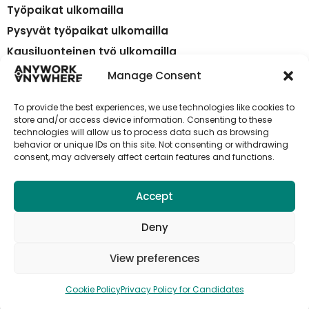
Työpaikat ulkomailla
Pysyvät työpaikat ulkomailla
Kausiluonteinen työ ulkomailla
Relocation
Manage Consent
Maat
To provide the best experiences, we use technologies like cookies to
Tietoa meistä
store and/or access device information. Consenting to these
technologies will allow us to process data such as browsing
Julkaise työpaikka
behavior or unique IDs on this site. Not consenting or withdrawing
Ota yhteyttä myyntiin
consent, may adversely affect certain features and functions.
Accept
Rekisteröidy Anywork Anywhere -
yrityksen työpaikkahälytyksiin
Deny
View preferences
Cookie Policy
Privacy Policy for Candidates
🌞 VASTAANOTA TYÖPAIKKAILMOITUKSET