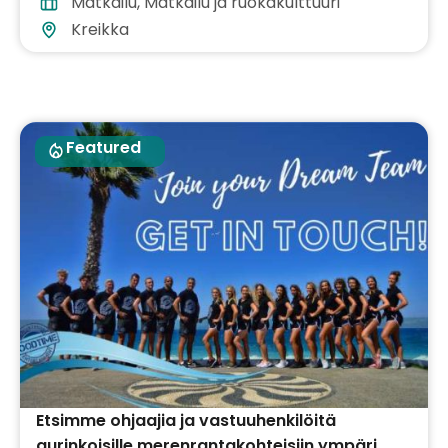
Matkailu
,
Matkailu ja ruokakulttuuri
Kreikka
Featured
Etsimme ohjaajia ja vastuuhenkilöitä
aurinkoisille merenrantakohteisiin ympäri