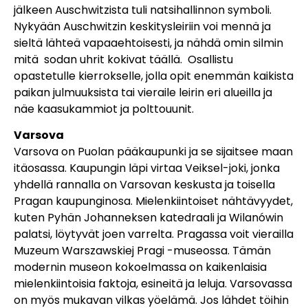
jälkeen Auschwitzista tuli natsihallinnon symboli.
Nykyään Auschwitzin keskitysleiriin voi mennä ja
sieltä lähteä vapaaehtoisesti, ja nähdä omin silmin
mitä sodan uhrit kokivat täällä. Osallistu
opastetulle kierrokselle, jolla opit enemmän kaikista
paikan julmuuksista tai vieraile leirin eri alueilla ja
näe kaasukammiot ja polttouunit.
Varsova
Varsova on Puolan pääkaupunki ja se sijaitsee maan
itäosassa. Kaupungin läpi virtaa Veiksel-joki, jonka
yhdellä rannalla on Varsovan keskusta ja toisella
Pragan kaupunginosa. Mielenkiintoiset nähtävyydet,
kuten Pyhän Johanneksen katedraali ja Wilanówin
palatsi, löytyvät joen varrelta. Pragassa voit vierailla
Muzeum Warszawskiej Pragi -museossa. Tämän
modernin museon kokoelmassa on kaikenlaisia ​​
mielenkiintoisia faktoja, esineitä ja leluja. Varsovassa
on myös mukavan vilkas yöelämä. Jos lähdet töihin