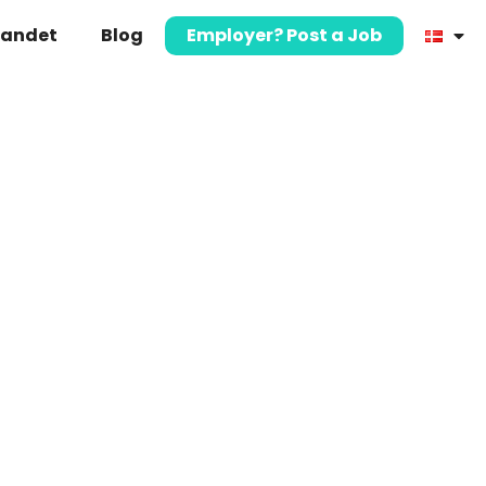
landet
Blog
Employer? Post a Job