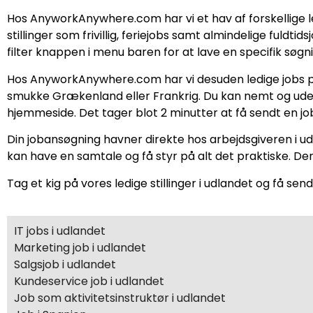
Hos AnyworkAnywhere.com har vi et hav af forskellige led
stillinger som frivillig, feriejobs samt almindelige fuldti
filter knappen i menu baren for at lave en specifik søgni
Hos AnyworkAnywhere.com har vi desuden ledige jobs på
smukke Grækenland eller Frankrig. Du kan nemt og uden 
hjemmeside. Det tager blot 2 minutter at få sendt en j
Din jobansøgning havner direkte hos arbejdsgiveren i udlan
kan have en samtale og få styr på alt det praktiske. D
Tag et kig på vores ledige stillinger i udlandet og få sen
IT jobs i udlandet
Marketing job i udlandet
Salgsjob i udlandet
Kundeservice job i udlandet
Job som aktivitetsinstruktør i udlandet