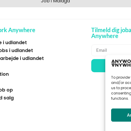
Job i Malaga
rk Anywhere
Tilmeld dig jo
Anywhere
e i udlandet
obs i udlandet
rbejde i udlandet
🌞 M
tion
To provide 
and/or acc
us to proce
job op
consenting
d salg
functions.
A