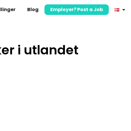
llinger
Blog
Employer? Post a Job
r i utlandet