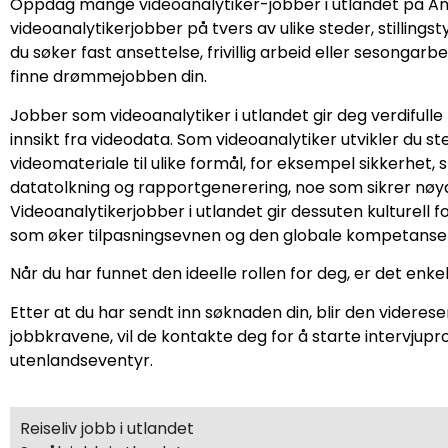
Oppdag mange videoanalytiker-jobber i utlandet på An
videoanalytikerjobber på tvers av ulike steder, stilling
du søker fast ansettelse, frivillig arbeid eller sesongarb
finne drømmejobben din.
Jobber som videoanalytiker i utlandet gir deg verdifulle
innsikt fra videodata. Som videoanalytiker utvikler du 
videomateriale til ulike formål, for eksempel sikkerhet,
datatolkning og rapportgenerering, noe som sikrer nøyak
Videoanalytikerjobber i utlandet gir dessuten kulturell 
som øker tilpasningsevnen og den globale kompetanse
Når du har funnet den ideelle rollen for deg, er det enkel
Etter at du har sendt inn søknaden din, blir den videres
jobbkravene, vil de kontakte deg for å starte intervjup
utenlandseventyr.
Reiseliv jobb i utlandet