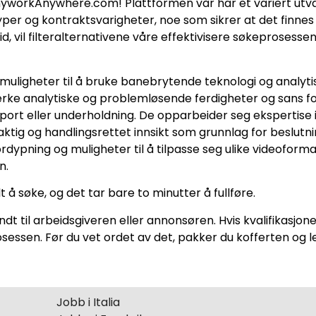
yworkAnywhere.com! Plattformen vår har et variert utva
styper og kontraktsvarigheter, noe som sikrer at det finn
eid, vil filteralternativene våre effektivisere søkeprosesse
 muligheter til å bruke banebrytende teknologi og analytis
sterke analytiske og problemløsende ferdigheter og sans fo
 sport eller underholdning. De opparbeider seg ekspertise 
tig og handlingsrettet innsikt som grunnlag for beslutni
fordypning og muligheter til å tilpasse seg ulike videofor
n.
t å søke, og det tar bare to minutter å fullføre.
endt til arbeidsgiveren eller annonsøren. Hvis kvalifikas
rosessen. Før du vet ordet av det, pakker du kofferten og
Jobb i Italia