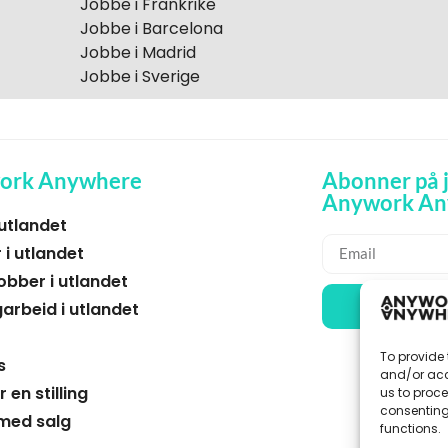
Jobbe i Frankrike
Jobbe i Barcelona
Jobbe i Madrid
Jobbe i Sverige
ork Anywhere
Abonner på j
Anywork An
 utlandet
 i utlandet
obber i utlandet
🌞 
arbeid i utlandet
To provide 
s
and/or acc
r en stilling
us to proce
consenting
med salg
functions.