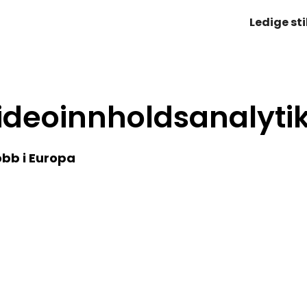
Ledige sti
deoinnholdsanalytike
obb i Europa