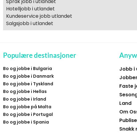
Språk jobb i utlandet
Hotelljobb i utlandet
Kundeservice jobb utlandet
Salgsjobb i utlandet
Populære destinasjoner
Anyw
Bo og jobbe i Bulgaria
Jobb i
Bo og jobbe i Danmark
Jobber
Bo og jobbe i Tyskland
Faste j
Bo og jobbe i Hellas
Sesong
Bo og jobbe i Irland
Land
Bo og jobbe på Malta
Om Os
Bo og jobbe i Portugal
Publise
Bo og jobbe i Spania
Snakk 