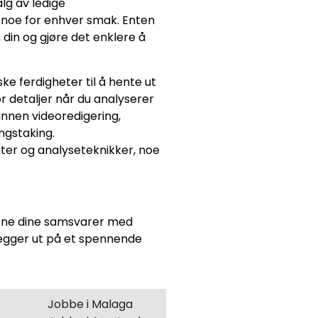
lg av ledige
es noe for enhver smak. Enten
n din og gjøre det enklere å
ke ferdigheter til å hente ut
r detaljer når du analyserer
innen videoredigering,
ngstaking.
mater og analyseteknikker, noe
jonene dine samsvarer med
 legger ut på et spennende
Jobbe i Malaga