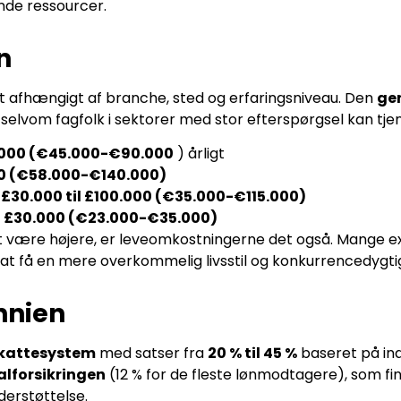
de ressourcer.
n
gt afhængigt af branche, sted og erfaringsniveau. Den
ge
selvom fagfolk i sektorer med stor efterspørgsel kan tje
0.000 (€45.000-€90.000
) årligt
00 (€58.000-€140.000)
:
£30.000 til £100.000 (€35.000-€115.000)
il £30.000 (€23.000-€35.000)
 at være højere, er leveomkostningerne det også. Mange 
 at få en mere overkommelig livsstil og konkurrencedygti
nnien
skattesystem
med satser fra
20 % til 45 %
baseret på ind
alforsikringen
(12 % for de fleste lønmodtagere), som fi
erstøttelse.