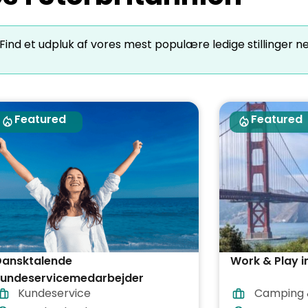
 Find et udpluk af vores mest populære ledige stillinger n
Featured
Featured
Dansktalende
Work & Play i
kundeservicemedarbejder
Kundeservice
Camping 
(Remote i Grækenland)