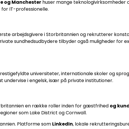
e og Manchester
huser mange teknologivirksomheder og
 for IT-professionelle.
ørste arbejdsgivere i Storbritannien og rekrutterer konst
rivate sundhedsudbydere tilbyder også muligheder for 
stigefyldte universiteter, internationale skoler og spro
t undervise i engelsk, især på private institutioner.
orbritannien en række roller inden for gæstfrihed
og kund
egioner som Lake District og Cornwall.
itannien. Platforme som
LinkedIn
, lokale rekrutteringsbu