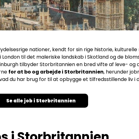
delsesrige nationer, kendt for sin rige historie, kulturel
 London til det maleriske landskab i Skotland og de bloms
burgh tilbyder Storbritannien en bred vifte af leve- og 
erne
for at bo og arbejde i Storbritannien
, herunder job
ad du har brug for til at opbygge et tilfredsstillende liv i
Se alle job i Storbritannien
s i Storbritannien