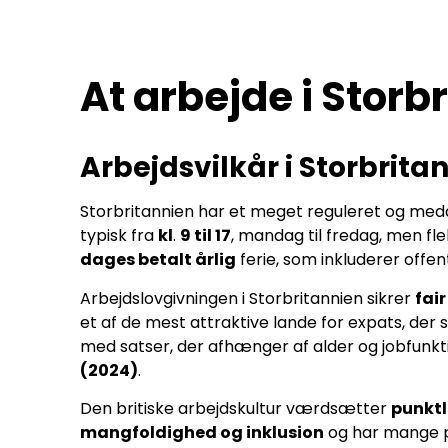
At arbejde i Storb
Arbejdsvilkår i Storbrita
Storbritannien har et meget reguleret og meda
typisk fra
kl
.
9 til 17
, mandag til fredag, men fle
dages betalt årlig
ferie, som inkluderer offen
Arbejdslovgivningen i Storbritannien sikrer
fai
et af de mest attraktive lande for expats, der
med satser, der afhænger af alder og jobfunkt
(2024)
.
Den britiske arbejdskultur værdsætter
punktl
mangfoldighed og inklusion
og har mange po