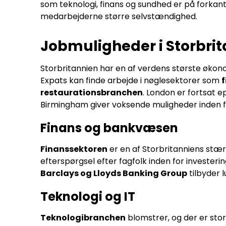
som teknologi, finans og sundhed er på forkan
medarbejderne større selvstændighed.
Jobmuligheder i Storbri
Storbritannien har en af verdens største økon
Expats kan finde arbejde i nøglesektorer som
f
restaurationsbranchen
. London er fortsat 
Birmingham giver voksende muligheder inden fo
Finans og bankvæsen
Finanssektoren
er en af Storbritanniens stær
efterspørgsel efter fagfolk inden for invester
Barclays og Lloyds Banking Group
tilbyder l
Teknologi og IT
Teknologibranchen
blomstrer, og der er stor 