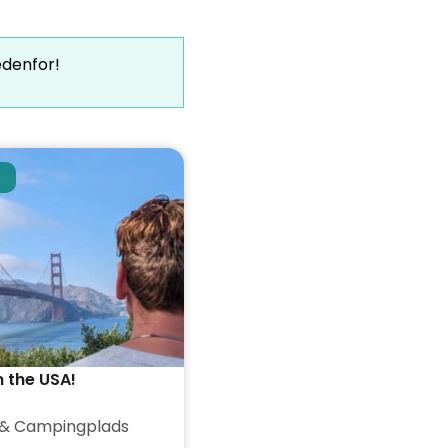
edenfor!
n the USA!
& Campingplads