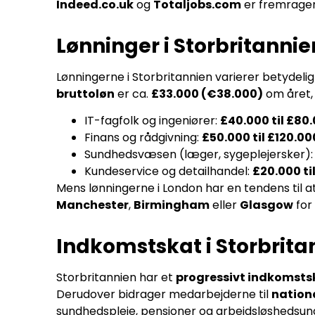
Indeed.co.uk
og
Totaljobs.com
er fremragen
Lønninger i Storbritannie
Lønningerne i Storbritannien varierer betydeli
bruttoløn
er ca.
£33.000 (€38.000)
om året, 
IT-fagfolk og ingeniører:
£40.000 til £8
Finans og rådgivning:
£50.000 til £120.0
Sundhedsvæsen (læger, sygeplejersker)
Kundeservice og detailhandel:
£20.000 t
Mens lønningerne i London har en tendens til
Manchester
,
Birmingham
eller
Glasgow
for
Indkomstskat i Storbrita
Storbritannien har et
progressivt indkomst
Derudover bidrager medarbejderne til
nation
sundhedspleje, pensioner og arbejdsløshedsund