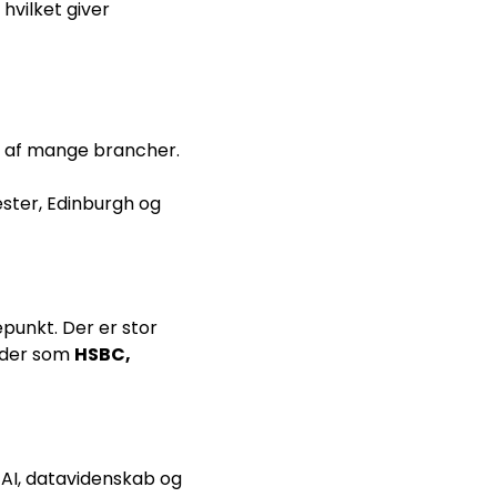
, hvilket giver
rs af mange brancher.
ster, Edinburgh og
punkt. Der er stor
heder som
HSBC,
, AI, datavidenskab og