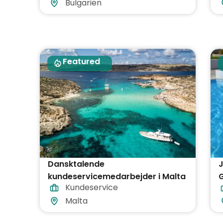
Bulgarien
Featured
Dansktalende
kundeservicemedarbejder i Malta
Kundeservice
(inkl. fly og logi)
m
Malta