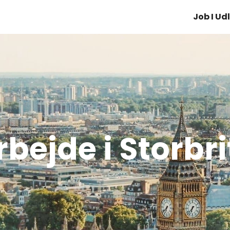
Job I Ud
rbejde i Storbr