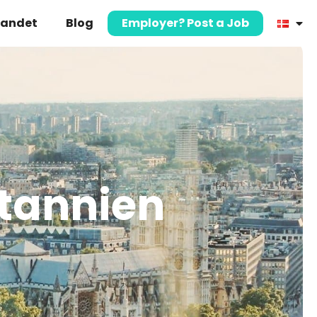
landet
Blog
Employer? Post a Job
itannien