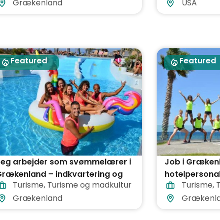
Grækenland
USA
Featured
Featured
Jeg arbejder som svømmelærer i
Job i Grækenl
Grækenland – indkvartering og
hotelpersonale
Turisme
,
Turisme og madkultur
Turisme
,
åltider er inkluderet i prisen
turistdestina
Grækenland
Grækenl