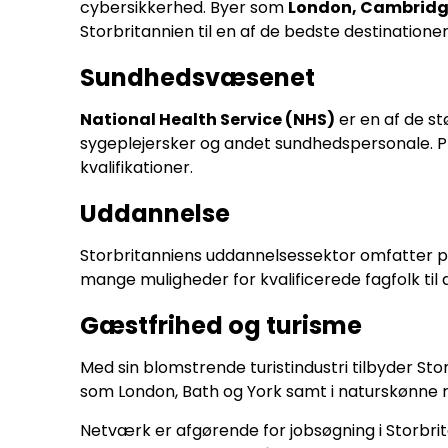
cybersikkerhed. Byer som
London, Cambridg
Storbritannien til en af de bedste destinationer
Sundhedsvæsenet
National Health Service (NHS)
er en af de st
sygeplejersker og andet sundhedspersonale. P
kvalifikationer.
Uddannelse
Storbritanniens uddannelsessektor omfatter pre
mange muligheder for kvalificerede fagfolk til a
Gæstfrihed og turisme
Med sin blomstrende turistindustri tilbyder St
som London, Bath og York samt i naturskønne r
Netværk er afgørende for jobsøgning i Storbr