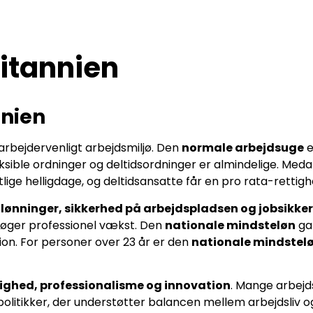
ritannien
nnien
rbejdervenligt arbejdsmiljø. Den
normale arbejdsuge
e
ksible ordninger og deltidsordninger er almindelige. Meda
tlige helligdage, og deltidsansatte får en pro rata-rettigh
r lønninger, sikkerhed på arbejdspladsen og jobsikke
 søger professionel vækst. Den
nationale mindsteløn
gar
ion. For personer over 23 år er den
nationale mindstel
ighed, professionalisme og innovation
. Mange arbej
litikker, der understøtter balancen mellem arbejdsliv og