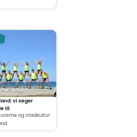
and: vi søger
 til
Turisme og madkultur
tioner
and