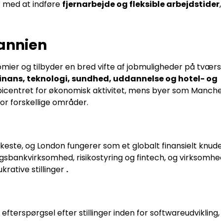
t med at indføre
fjernarbejde og fleksible arbejdstider
tannien
omier og tilbyder en bred vifte af jobmuligheder på tvæ
inans, teknologi, sundhed, uddannelse og hotel- og
epicentret for økonomisk aktivitet, mens byer som Manche
r forskellige områder.
keste, og London fungerer som et globalt finansielt knude
ingsbankvirksomhed, risikostyring og fintech, og virksom
ukrative stillinger
.
efterspørgsel efter stillinger inden for softwareudvikling