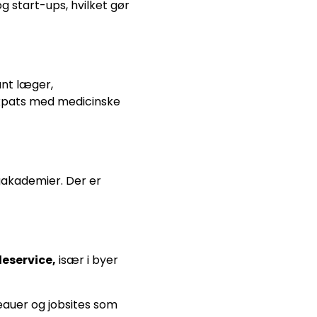
 start-ups, hvilket gør
ant læger,
expats med medicinske
gakademier. Der er
eservice,
især i byer
reauer og jobsites som