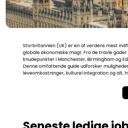
Storbritannien (UK) er en af verdens mest indfly
globale økonomiske magt. Fra de travle gader i
knudepunkter i Manchester, Birmingham og Edin
Denne omfattende guide udforsker mulighed
leveomkostninger, kulturel integration og alt, hv
Seneste ledige job