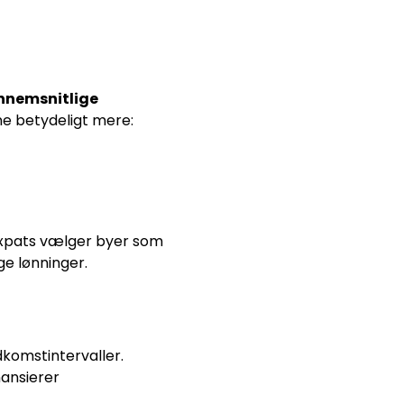
nnemsnitlige
ne betydeligt mere:
expats vælger byer som
ge lønninger.
komstintervaller.
nansierer