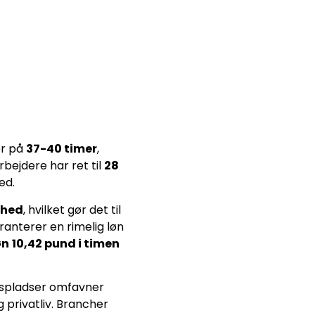
r på
37-40 timer
,
rbejdere har ret til
28
ed.
rhed
, hvilket gør det til
anterer en rimelig løn
øn
10,42 pund i timen
dspladser omfavner
 privatliv. Brancher