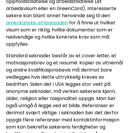
oppholdstillatelse og arbeidstillatelse (et
arbeidsvisum eller en
GreenCard
). Interesserte
søkere kan blant annet henvende seg til den
amerikanske ambassaden
for å finne ut hvilket
visum som er riktig, hvilke dokumenter som er
nødvendige og hvilke konkrete krav som må
oppfylles.
Standard søknader består av et
cover letter
, et
motivasjonsbrev og et
resumé
. Kopier av vitnemål
og andre kvalifikasjonsbevis må derimot bare
vedlegges hvis dette uttrykkelig kreves av
bedriften. Siden det i USA legges stor vekt på
anonyme søknader, må verken søkerens kjønn,
alder, religion eller nasjonalitet oppgis. Man bør
også unngå å legge ved et bilde. Referanser er
derimot svært viktige. I søknaden bør det derfor
oppgis flere referanser med kontaktinformasjon
som kan bekrefte søkerens ferdigheter og