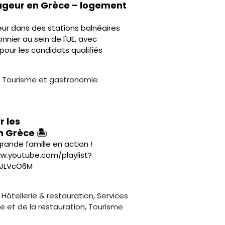
geur en Grèce – logement
ur dans des stations balnéaires
nnier au sein de l'UE, avec
pour les candidats qualifiés
,
Tourisme et gastronomie
r les
 Grèce 🏝️
 grande famille en action !
w.youtube.com/playlist?
rJLVcO6M
,
Hôtellerie & restauration
,
Services
ie et de la restauration
,
Tourisme