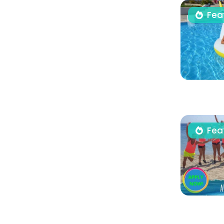
Fea
Fea