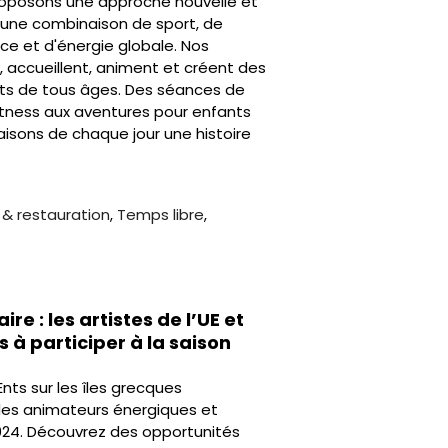
roposons une approche nouvelle et
: une combinaison de sport, de
nce et d'énergie globale. Nos
, accueillent, animent et créent des
ents de tous âges. Des séances de
itness aux aventures pour enfants
aisons de chaque jour une histoire
e & restauration
,
Temps libre
,
e : les artistes de l’UE et
 à participer à la saison
Ents sur les îles grecques
 des animateurs énergiques et
024. Découvrez des opportunités