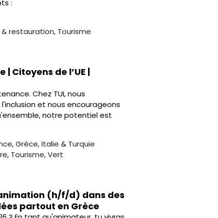
ts :
e & restauration
,
Tourisme
 | Citoyens de l’UE |
artenance. Chez TUI, nous
t l'inclusion et nous encourageons
qu'ensemble, notre potentiel est
nce
,
Grèce
,
Italie
&
Turquie
re
,
Tourisme
,
Vert
animation (h/f/d) dans des
llées partout en Grèce
26 ? En tant qu'animateur, tu vivras