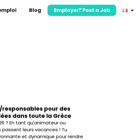
’emploi
Blog
Employer? Post a Job
/responsables pour des
llées dans toute la Grèce
026 ? En tant qu'animateur ou
es passent leurs vacances ! Tu
rayonnante et dynamique pour rendre