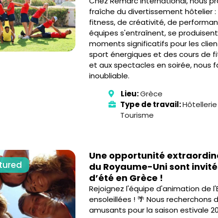
Chez Remarc International, nous p
fraîche du divertissement hôtelier 
fitness, de créativité, de performa
équipes s'entraînent, se produisent
moments significatifs pour les cli
sport énergiques et des cours de f
et aux spectacles en soirée, nous f
inoubliable.
Lieu:
Grèce
Type de travail:
Hôtelleri
Tourisme
Une opportunité extraordinair
tured
du Royaume-Uni sont invités
d’été en Grèce !
Rejoignez l'équipe d'animation de l'
ensoleillées ! 🌴 Nous recherchons
amusants pour la saison estivale 2