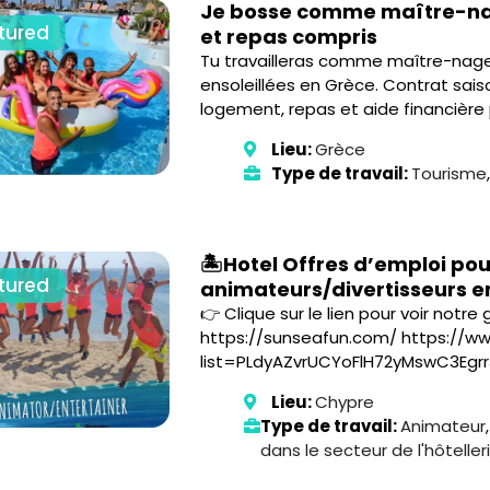
Je bosse comme maître-na
tured
et repas compris
Tu travailleras comme maître-nage
ensoleillées en Grèce. Contrat saiso
logement, repas et aide financière 
Lieu:
Grèce
Type de travail:
Tourisme
🏝️Hotel Offres d’emploi pou
tured
animateurs/divertisseurs en
👉 Clique sur le lien pour voir notre
https://sunseafun.com/ https://ww
list=PLdyAZvrUCYoFlH72yMswC3Egr
Lieu:
Chypre
Type de travail:
Animateur
dans le secteur de l'hôteller