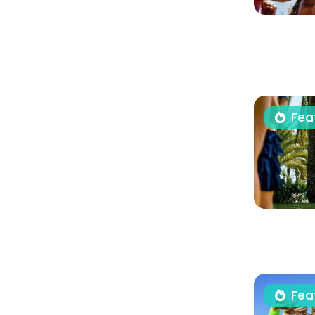
Fea
Fea