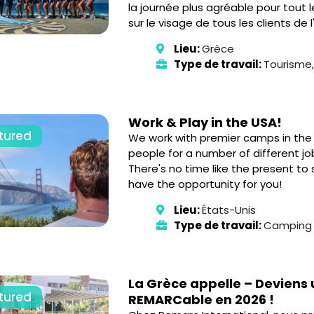
la journée plus agréable pour tout l
sur le visage de tous les clients de l
Lieu:
Grèce
Type de travail:
Tourisme
Work & Play in the USA!
tured
We work with premier camps in the 
people for a number of different job
There's no time like the present t
have the opportunity for you!
Lieu:
États-Unis
Type de travail:
Camping
La Grèce appelle – Deviens
tured
REMARCable en 2026 !