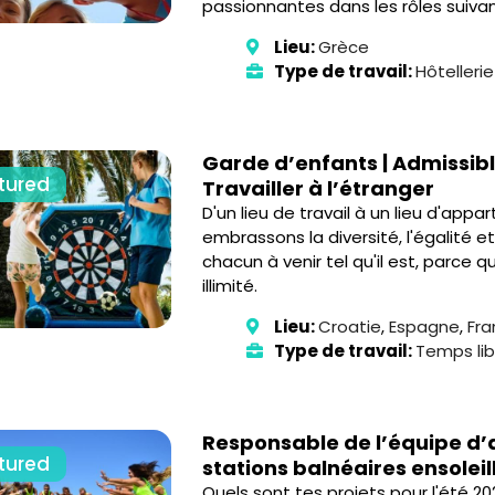
passionnantes dans les rôles suivan
Lieu:
Grèce
Type de travail:
Hôtelleri
Garde d’enfants | Admissible
tured
Travailler à l’étranger
D'un lieu de travail à un lieu d'app
embrassons la diversité, l'égalité e
chacun à venir tel qu'il est, parce 
illimité.
Lieu:
Croatie
,
Espagne
,
Fra
Type de travail:
Temps lib
Responsable de l’équipe d’
tured
stations balnéaires ensolei
Quels sont tes projets pour l'été 20