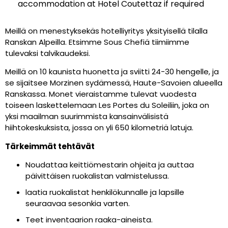
accommodation at Hotel Coutettaz if required
Meillä on menestyksekäs hotelliyritys yksityisellä tilalla
Ranskan Alpeilla. Etsimme Sous Chefiä tiimiimme
tulevaksi talvikaudeksi.
Meillä on 10 kaunista huonetta ja sviitti 24-30 hengelle, ja
se sijaitsee Morzinen sydämessä, Haute-Savoien alueella
Ranskassa. Monet vieraistamme tulevat vuodesta
toiseen laskettelemaan Les Portes du Soleiliin, joka on
yksi maailman suurimmista kansainvälisistä
hiihtokeskuksista, jossa on yli 650 kilometriä latuja.
Tärkeimmät tehtävät
Noudattaa keittiömestarin ohjeita ja auttaa
päivittäisen ruokalistan valmistelussa.
laatia ruokalistat henkilökunnalle ja lapsille
seuraavaa sesonkia varten.
Teet inventaarion raaka-aineista.