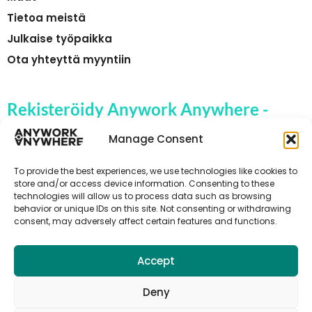
Tietoa meistä
Julkaise työpaikka
Ota yhteyttä myyntiin
Rekisteröidy Anywork Anywhere -
yrityksen työpaikkahälytyksiin
Manage Consent
To provide the best experiences, we use technologies like cookies to
store and/or access device information. Consenting to these
technologies will allow us to process data such as browsing
🌞 VASTAANOTA TYÖPAIKKAILMOITUKSET
behavior or unique IDs on this site. Not consenting or withdrawing
consent, may adversely affect certain features and functions.
Accept
Deny