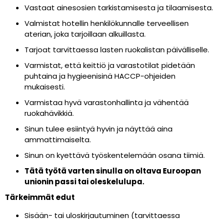
Vastaat ainesosien tarkistamisesta ja tilaamisesta.
Valmistat hotellin henkilökunnalle terveellisen
aterian, joka tarjoillaan alkuillasta.
Tarjoat tarvittaessa lasten ruokalistan päivälliselle.
Varmistat, että keittiö ja varastotilat pidetään
puhtaina ja hygieenisinä HACCP-ohjeiden
mukaisesti.
Varmistaa hyvä varastonhallinta ja vähentää
ruokahävikkiä.
Sinun tulee esiintyä hyvin ja näyttää aina
ammattimaiselta.
Sinun on kyettävä työskentelemään osana tiimiä.
Tätä työtä varten sinulla on oltava Euroopan
unionin passi tai oleskelulupa.
Tärkeimmät edut
Sisään- tai uloskirjautuminen (tarvittaessa