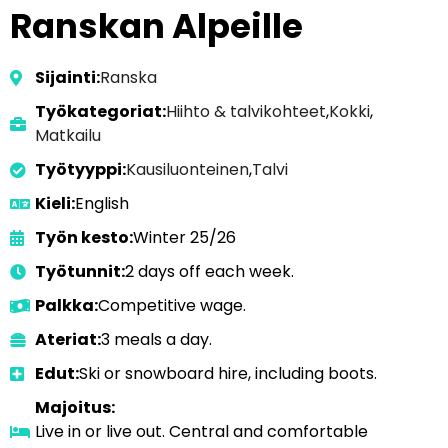
Ranskan Alpeille
Sijainti:
Ranska
Työkategoriat:
Hiihto & talvikohteet
,
Kokki
,
Matkailu
Työtyyppi:
Kausiluonteinen
,
Talvi
Kieli:
English
Työn kesto:
Winter 25/26
Työtunnit:
2 days off each week.
Palkka:
Competitive wage.
Ateriat:
3 meals a day.
Edut:
Ski or snowboard hire, including boots.
Majoitus:
Live in or live out. Central and comfortable