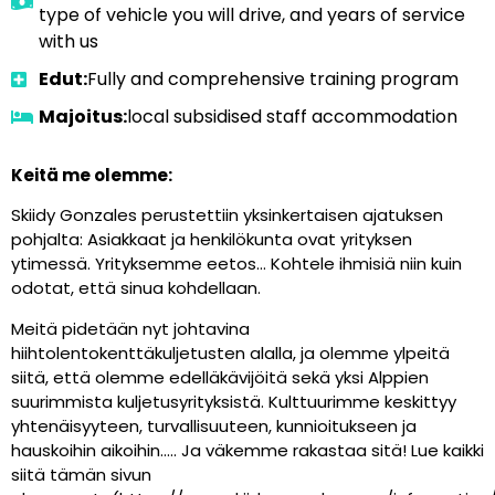
type of vehicle you will drive, and years of service
with us
Edut:
Fully and comprehensive training program
Majoitus:
local subsidised staff accommodation
Keitä me olemme:
Skiidy Gonzales perustettiin yksinkertaisen ajatuksen
pohjalta: Asiakkaat ja henkilökunta ovat yrityksen
ytimessä. Yrityksemme eetos… Kohtele ihmisiä niin kuin
odotat, että sinua kohdellaan.
Meitä pidetään nyt johtavina
hiihtolentokenttäkuljetusten alalla, ja olemme ylpeitä
siitä, että olemme edelläkävijöitä sekä yksi Alppien
suurimmista kuljetusyrityksistä. Kulttuurimme keskittyy
yhtenäisyyteen, turvallisuuteen, kunnioitukseen ja
hauskoihin aikoihin….. Ja väkemme rakastaa sitä! Lue kaikki
siitä tämän sivun