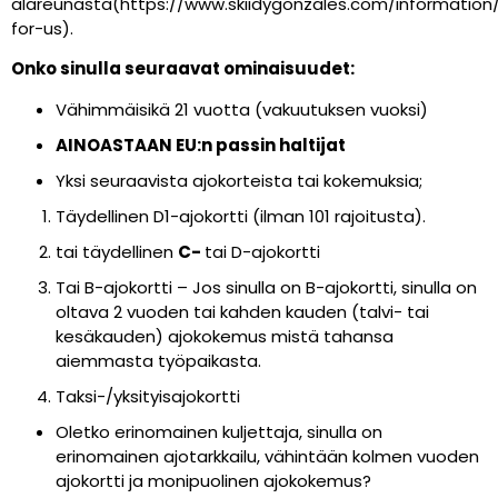
alareunasta
(
https://www.skiidygonzales.com/information
for-us).
Onko sinulla seuraavat ominaisuudet:
Vähimmäisikä 21 vuotta (vakuutuksen vuoksi)
AINOASTAAN EU:n passin haltijat
Yksi seuraavista ajokorteista tai kokemuksia;
Täydellinen
D1-ajokortti (ilman 101 rajoitusta).
tai täydellinen
C-
tai
D-ajokortti
Tai
B-ajokortti – Jos sinulla on B-ajokortti, sinulla on
oltava 2 vuoden tai kahden kauden (talvi- tai
kesäkauden) ajokokemus mistä tahansa
aiemmasta työpaikasta.
Taksi-/yksityisajokortti
Oletko erinomainen kuljettaja, sinulla on
erinomainen ajotarkkailu, vähintään kolmen vuoden
ajokortti ja monipuolinen ajokokemus?