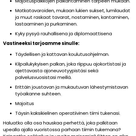
Majoituspaikkojen paikantaminen tarpeen mukaan.
Matkatavaroiden, mukaan lukien sukset, lumilaudat
ja muut raskaat tavarat, nostaminen, kantaminen,
lastaaminen ja purkaminen.
Kyky pysyä rauhallisena ja diplomaattisena
Vastineeksi tarjoamme sinulle:
Täydellisen ja kattavan koulutusohjelman.
Kilpailukykyisen palkan, joka riippuu ajokortistasi ja
ajettavasta ajoneuvotyypistäsi sekä
palvelusvuosistasi meillä.
Erittäin joustavan ja mukautuvan lähestymistavan
työaikanne suhteen.
Majoitus
Täysin kaksikielinen operatiivinen tiimi tukenasi.
Haluatko olla osa hauskaa perhettä, joka palkitaan
upealla ajalla vuoristossa parhaan tiimin tukemana?