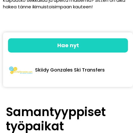
Kaipaatko seikkailua ja upeita maisemia? Sitten on aika
hakea tänne ikimuistoisimpaan kauteen!
Hae nyt
Skiidy Gonzales Ski Transfers
Samantyyppiset
työpaikat