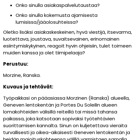
Onko sinulla asiakaspalvelutaustaa?
Onko sinulla kokemusta ajamisesta
lumisissa/jääolosuhteissa?
Oletko lisäksi asiakaskeskeinen, hyvä viestijä, itsevarma,
luotettava, joustava, suvaitsevainen, erinomainen
esiintymiskykyinen, reagoit hyvin ohjeisiin, tulet toimeen
muiden kanssa ja olet tiimipelaaja?
Perustuu:
Morzine, Ranska.
Kuvaus ja tehtävät:
Työpaikkasi on pääasiassa Morzinen (Ranska) alueella,
Geneven lentokentän ja Portes Du Soleilin alueen
lomakohteiden välisillä reiteillä tai missä tahansa
paikassa, joka katsotaan sopivaksi työtehtävien
suorittamisen kannalta. Sinun on kuljetettava vieraita
turvallisesti ja oikea-aikaisesti Geneven lentokentän ja
heidän majoituskohteensa välillä varmistaen samalla