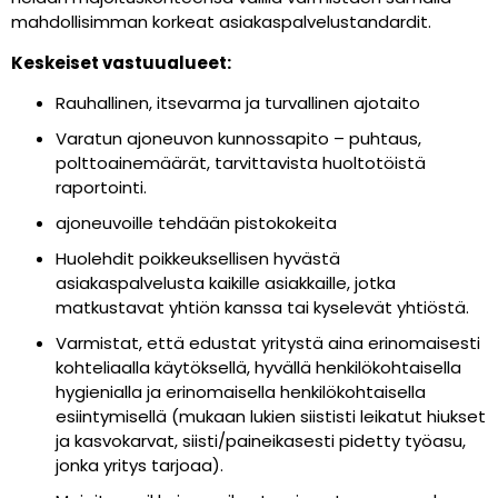
mahdollisimman korkeat asiakaspalvelustandardit.
Keskeiset vastuualueet:
Rauhallinen, itsevarma ja turvallinen ajotaito
Varatun ajoneuvon kunnossapito – puhtaus,
polttoainemäärät, tarvittavista huoltotöistä
raportointi.
ajoneuvoille tehdään pistokokeita
Huolehdit poikkeuksellisen hyvästä
asiakaspalvelusta kaikille asiakkaille, jotka
matkustavat yhtiön kanssa tai kyselevät yhtiöstä.
Varmistat, että edustat yritystä aina erinomaisesti
kohteliaalla käytöksellä, hyvällä henkilökohtaisella
hygienialla ja erinomaisella henkilökohtaisella
esiintymisellä (mukaan lukien siististi leikatut hiukset
ja kasvokarvat, siisti/paineikasesti pidetty työasu,
jonka yritys tarjoaa).