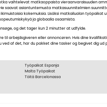
otka vaihtelevat matkaoppaista vieraanvaraisuuden ammatt
an. He saavat asiantuntemusta matkasuunnitelmien suunnitt
e ikimuistoisia kokemuksia. Lisäksi matkailualan työpaikat 
sopeutumiskykyä ja globaalia osaamista.
 ansøge, og det tager kun 2 minutter at udfylde.
re til arbejdsgiveren eller annoncøren. Hvis dine kvalifik
u ved af det, har du pakket dine tasker og begivet dig u
Työpaikat Espanja
Malta Työpaikat
Töitä Barcelonassa