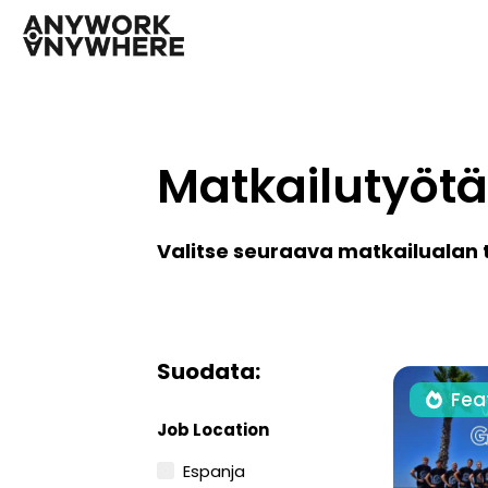
Matkailutyötä
Valitse seuraava matkailualan t
Suodata:
Fea
Job Location
Espanja