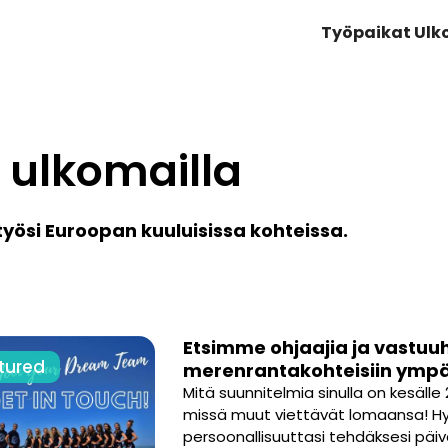
Työpaikat Ul
 ulkomailla
yösi Euroopan kuuluisissa kohteissa.
Etsimme ohjaajia ja vastuuhe
tured
merenrantakohteisiin ympä
Mitä suunnitelmia sinulla on kesälle
missä muut viettävät lomaansa! H
persoonallisuuttasi tehdäksesi päiv