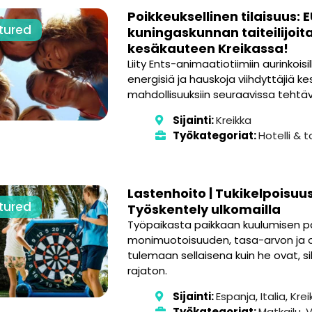
Poikkeuksellinen tilaisuus: 
tured
kuningaskunnan taiteilijoi
kesäkauteen Kreikassa!
Liity Ents-animaatiotiimiin aurinkoisi
energisiä ja hauskoja viihdyttäjiä ke
mahdollisuuksiin seuraavissa tehtäv
Sijainti:
Kreikka
Työkategoriat:
Hotelli & ta
Lastenhoito | Tukikelpoisuus 
tured
Työskentely ulkomailla
Työpaikasta paikkaan kuulumisen p
monimuotoisuuden, tasa-arvon ja o
tulemaan sellaisena kuin he ovat, 
rajaton.
Sijainti:
Espanja
,
Italia
,
Krei
Työkategoriat:
Matkailu
,
V