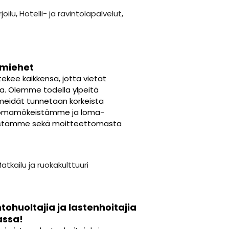
joilu
,
Hotelli- ja ravintolapalvelut
,
omiehet
tekee kaikkensa, jotta vietät
. Olemme todella ylpeitä
eidät tunnetaan korkeista
lomamökeistämme ja loma-
istämme sekä moitteettomasta
atkailu ja ruokakulttuuri
tohuoltajia ja lastenhoitajia
assa!