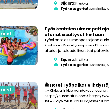
Sijainti:
Kreikka
Työkategoriat:
Matkailu
,
M
Työskentelen uimaopettajan
tured
ateriat sisältyvät hintaan
Työskentelet uimaopettajana aurin
Kreikassa. Kausityösopimus EU:n alue
ateriat ja taloudellinen tuki päteville
Sijainti:
Kreikka
Työkategoriat:
Matkailu
,
M
🏝️Hotel Työpaikat viihdyttäj
tured
👉 Klikkaa linkkiä nähdäksesi suur
https://sunseafun.com/ https://ww
list=PLdyAZvrUCYoFlH72yMswC3Egr