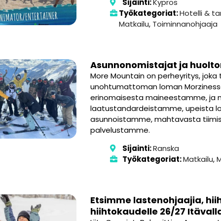
Sijainti:
Kypros
Työkategoriat:
Hotelli & tar
Matkailu
,
Toiminnanohjaaja
Asunnonomistajat ja huolt
More Mountain on perheyritys, joka 
unohtumattoman loman Morzinessa
erinomaisesta maineestamme, ja m
laatustandardeistamme, upeista 
asunnoistamme, mahtavasta tiim
palvelustamme.
Sijainti:
Ranska
Työkategoriat:
Matkailu
,
M
Etsimme lastenohjaajia, hiih
hiihtokaudelle 26/27 Itävall