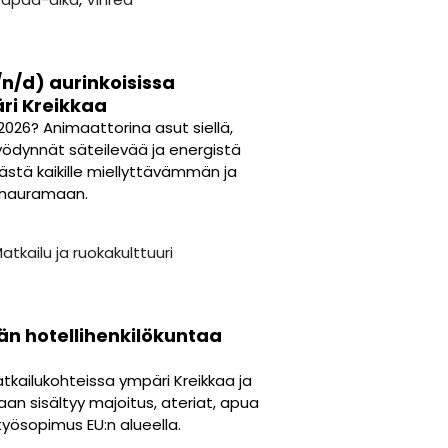
n/d) aurinkoisissa
ri Kreikkaa
 2026? Animaattorina asut siellä,
ödynnät säteilevää ja energistä
ästä kaikille miellyttävämmän ja
t nauramaan.
atkailu ja ruokakulttuuri
än hotellihenkilökuntaa
tkailukohteissa ympäri Kreikkaa ja
aan sisältyy majoitus, ateriat, apua
yösopimus EU:n alueella.