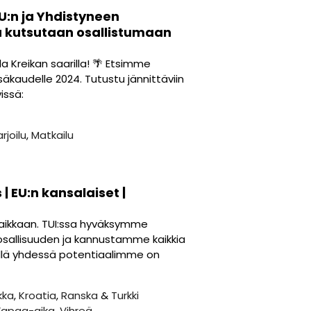
EU:n ja Yhdistyneen
ta kutsutaan osallistumaan
lla Kreikan saarilla! 🌴 Etsimme
säkaudelle 2024. Tutustu jännittäviin
issä:
rjoilu
,
Matkailu
| EU:n kansalaiset |
aikkaan. TUI:ssa hyväksymme
sallisuuden ja kannustamme kaikkia
sillä yhdessä potentiaalimme on
kka
,
Kroatia
,
Ranska
&
Turkki
apaa-aika
,
Vihreä