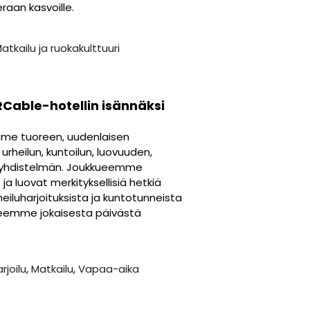
raan kasvoille.
atkailu ja ruokakulttuuri
RCable-hotellin isännäksi
mme tuoreen, uudenlaisen
urheilun, kuntoilun, luovuuden,
an yhdistelmän. Joukkueemme
 ja luovat merkityksellisiä hetkiä
urheiluharjoituksista ja kuntotunneista
n teemme jokaisesta päivästä
rjoilu
,
Matkailu
,
Vapaa-aika