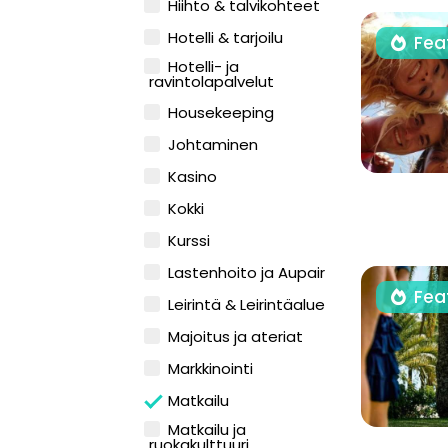
Hiihto & talvikohteet
Hotelli & tarjoilu
Fea
Hotelli- ja
ravintolapalvelut
Housekeeping
Johtaminen
Kasino
Kokki
Kurssi
Lastenhoito ja Aupair
Fea
Leirintä & Leirintäalue
Majoitus ja ateriat
Markkinointi
Matkailu
Matkailu ja
ruokakulttuuri