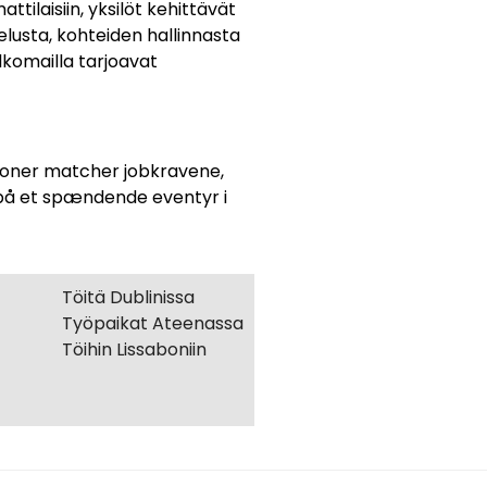
ilaisiin, yksilöt kehittävät
elusta, kohteiden hallinnasta
ulkomailla tarjoavat
ationer matcher jobkravene,
d på et spændende eventyr i
Töitä Dublinissa
Työpaikat Ateenassa
Töihin Lissaboniin