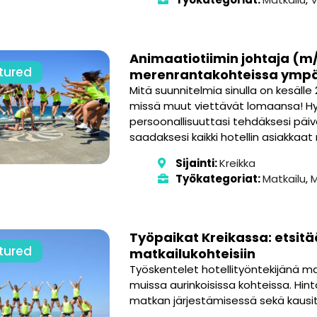
Animaatiotiimin johtaja (m/
tured
merenrantakohteissa ympä
Mitä suunnitelmia sinulla on kesälle
missä muut viettävät lomaansa! Hy
persoonallisuuttasi tehdäksesi päiv
saadaksesi kaikki hotellin asiakkaa
Sijainti:
Kreikka
Työkategoriat:
Matkailu
,
M
Työpaikat Kreikassa: etsitä
tured
matkailukohteisiin
Työskentelet hotellityöntekijänä ma
muissa aurinkoisissa kohteissa. Hint
matkan järjestämisessä sekä kausit