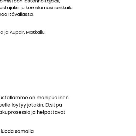
oimistoon lastenhoitajaksi,
ustajaksi ja koe elämäsi seikkailu
aa Itävallassa.
o ja Aupair
,
Matkailu
,
Alustallamme on monipuolinen
lle löytyy jotakin. Etsitpä
hakuprosessia ja helpottavat
a luoda samalla