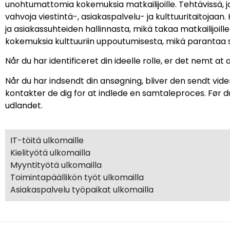
unohtumattomia kokemuksia matkailijoille. Tehtävissä, j
vahvoja viestintä-, asiakaspalvelu- ja kulttuuritaitoja
ja asiakassuhteiden hallinnasta, mikä takaa matkailijoill
kokemuksia kulttuuriin uppoutumisesta, mikä parantaa 
Når du har identificeret din ideelle rolle, er det nemt at
Når du har indsendt din ansøgning, bliver den sendt vide
kontakter de dig for at indlede en samtaleproces. Før d
udlandet.
IT-töitä ulkomaille
Kielityötä ulkomailla
Myyntityötä ulkomailla
Toimintapäällikön työt ulkomailla
Asiakaspalvelu työpaikat ulkomailla