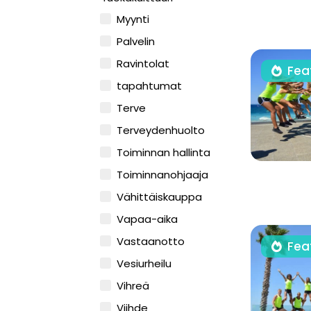
Myynti
Palvelin
Ravintolat
Fea
tapahtumat
Terve
Terveydenhuolto
Toiminnan hallinta
Toiminnanohjaaja
Vähittäiskauppa
Vapaa-aika
Vastaanotto
Fea
Vesiurheilu
Vihreä
Viihde