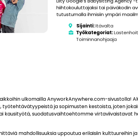
Liity Googie’s Babysitting Agency -t
hiihtokouluttajaksi tai päiväkodin av
tutustumalla ihmisiin ympäri maailm
Sijainti:
Itävalta
Työkategoriat:
Lastenhoit
Toiminnanohjaaja
paikkoihin ulkomailla AnyworkAnywhere.com-sivustolla! 
 työtehtävätyypeistä ja sopimusten kestoista, joten jokaise
tai kausityötä, suodatusvaihtoehtomme virtaviivaistavat 
nittäviä mahdollisuuksia uppoutua erilaisiin kulttuureihin j