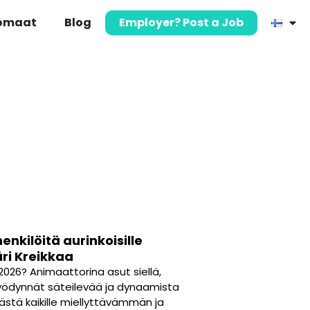
komaat
Blog
Employer? Post a Job
nkilöitä aurinkoisille
ri Kreikkaa
 2026? Animaattorina asut siellä,
yödynnät säteilevää ja dynaamista
ästä kaikille miellyttävämmän ja