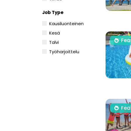
Job Type
Kausiluonteinen
Kesä
Fea
Talvi
Työharjoittelu
Fea