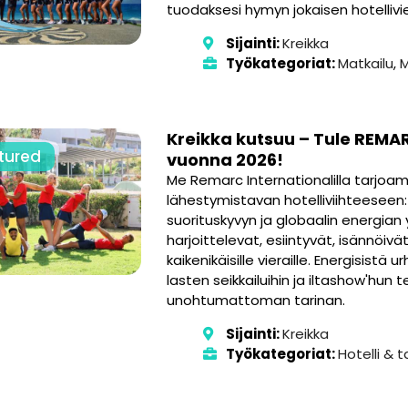
tuodaksesi hymyn jokaisen hotellivie
Sijainti:
Kreikka
Työkategoriat:
Matkailu
,
M
Kreikka kutsuu – Tule REMA
tured
vuonna 2026!
Me Remarc Internationalilla tarjoa
lähestymistavan hotelliviihteeseen: 
suorituskyvyn ja globaalin energi
harjoittelevat, esiintyvät, isännöivät
kaikenikäisille vieraille. Energisistä 
lasten seikkailuihin ja iltashow'hu
unohtumattoman tarinan.
Sijainti:
Kreikka
Työkategoriat:
Hotelli & ta