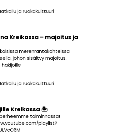
atkailu ja ruokakulttuuri
a Kreikassa – majoitus ja
koisissa merenrantakohteissa
ella, johon sisältyy majoitus,
 hakijoille
atkailu ja ruokakulttuuri
ille Kreikassa 🏝️
en perheemme toiminnassa!
w.youtube.com/playlist?
rJLVcO6M