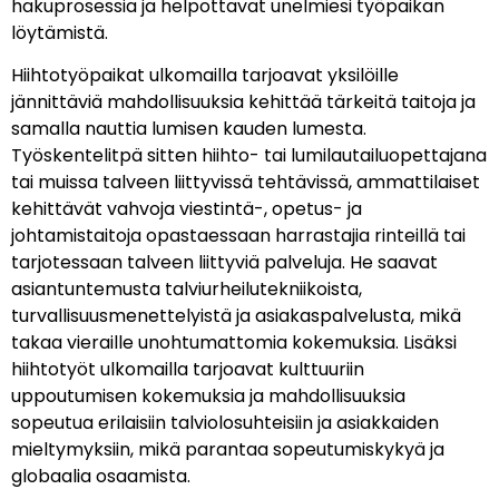
hakuprosessia ja helpottavat unelmiesi työpaikan
löytämistä.
Hiihtotyöpaikat ulkomailla tarjoavat yksilöille
jännittäviä mahdollisuuksia kehittää tärkeitä taitoja ja
samalla nauttia lumisen kauden lumesta.
Työskentelitpä sitten hiihto- tai lumilautailuopettajana
tai muissa talveen liittyvissä tehtävissä, ammattilaiset
kehittävät vahvoja viestintä-, opetus- ja
johtamistaitoja opastaessaan harrastajia rinteillä tai
tarjotessaan talveen liittyviä palveluja. He saavat
asiantuntemusta talviurheilutekniikoista,
turvallisuusmenettelyistä ja asiakaspalvelusta, mikä
takaa vieraille unohtumattomia kokemuksia. Lisäksi
hiihtotyöt ulkomailla tarjoavat kulttuuriin
uppoutumisen kokemuksia ja mahdollisuuksia
sopeutua erilaisiin talviolosuhteisiin ja asiakkaiden
mieltymyksiin, mikä parantaa sopeutumiskykyä ja
globaalia osaamista.