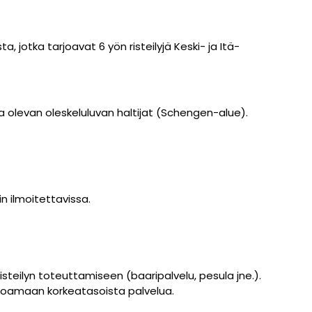
a, jotka tarjoavat 6 yön risteilyjä Keski- ja Itä-
 olevan oleskeluluvan haltijat (Schengen-alue).
n ilmoitettavissa.
 risteilyn toteuttamiseen (baaripalvelu, pesula jne.).
arjoamaan korkeatasoista palvelua.