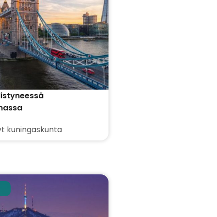
istyneessä
nassa
yt kuningaskunta