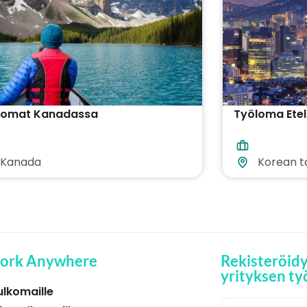
lomat Kanadassa
Työloma Ete
Kanada
Korean t
ork Anywhere
Rekisteröid
yrityksen ty
ulkomaille