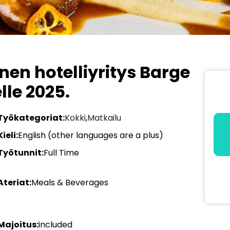
nen hotelliyritys Barge
lle 2025.
Työkategoriat:
Kokki
,
Matkailu
Kieli:
English (other languages are a plus)
Työtunnit:
Full Time
Ateriat:
Meals & Beverages
Majoitus:
included