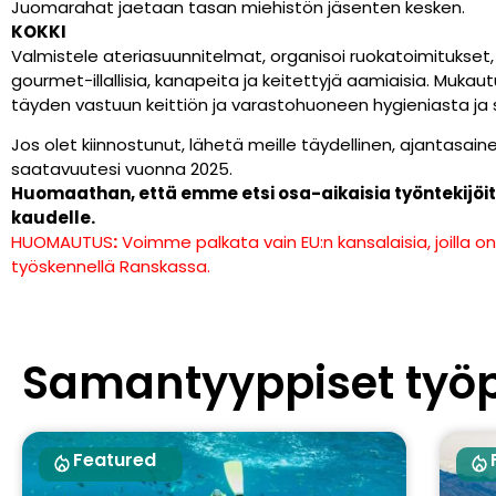
Juomarahat jaetaan tasan miehistön jäsenten kesken.
KOKKI
Valmistele ateriasuunnitelmat, organisoi ruokatoimitukset, v
gourmet-illallisia, kanapeita ja keitettyjä aamiaisia. Mukautu
täyden vastuun keittiön ja varastohuoneen hygieniasta ja si
Jos olet kiinnostunut, lähetä meille täydellinen, ajantasain
saatavuutesi vuonna 2025.
Huomaathan, että emme etsi osa-aikaisia työntekijöitä, 
kaudelle.
HUOMAUTUS
:
Voimme palkata vain EU:n kansalaisia, joilla o
työskennellä Ranskassa.
Samantyyppiset työ
Featured