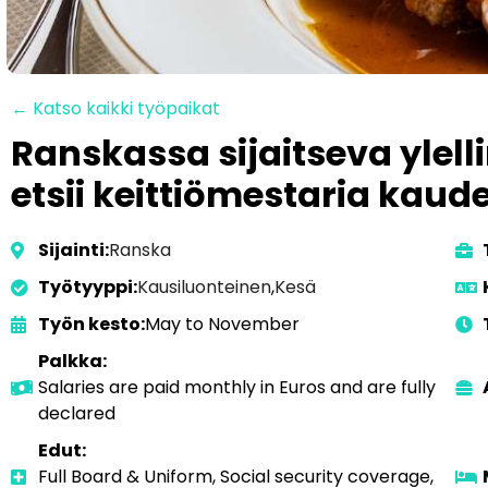
← Katso kaikki työpaikat
Ranskassa sijaitseva ylelli
etsii keittiömestaria kaude
Sijainti:
Ranska
Työtyyppi:
Kausiluonteinen
,
Kesä
Työn kesto:
May to November
Palkka:
Salaries are paid monthly in Euros and are fully
declared
Edut:
Full Board & Uniform, Social security coverage,