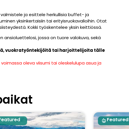
almistele ja esittele herkullisia buffet- ja
minen yksinkertaisiin tai erityisruokavalioihin. Otat
isteydestä. Kokki työskentelee yksin keittiössä.
en ansioluettelosi, jossa on tuore valokuva, sekä
vuokratyöntekijöitä tai harjoittelijoita tälle
n voimassa oleva viisumi tai oleskelulupa asua ja
paikat
Featured
Featured