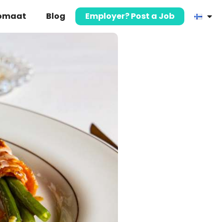
komaat
Blog
Employer? Post a Job