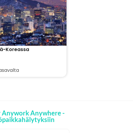
lä-Koreassa
asavalta
y Anywork Anywhere -
öpaikkahälytyksiin