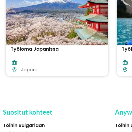
Työloma Japanissa
Työ
Japani
Suositut kohteet
Anyw
Töihin Bulgariaan
Töihin 