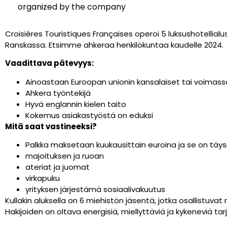
organized by the company
Croisières Touristiques Françaises operoi 5 luksushotellialust
Ranskassa. Etsimme ahkeraa henkilökuntaa kaudelle 2024.
Vaadittava pätevyys:
Ainoastaan Euroopan unionin kansalaiset tai voimassa
Ahkera työntekijä
Hyvä englannin kielen taito
Kokemus asiakastyöstä on eduksi
Mitä saat vastineeksi?
Palkka maksetaan kuukausittain euroina ja se on täysi
majoituksen ja ruoan
ateriat ja juomat
virkapuku
yrityksen järjestämä sosiaalivakuutus
Kullakin aluksella on 6 miehistön jäsentä, jotka osallistuvat
Hakijoiden on oltava energisiä, miellyttäviä ja kykeneviä t