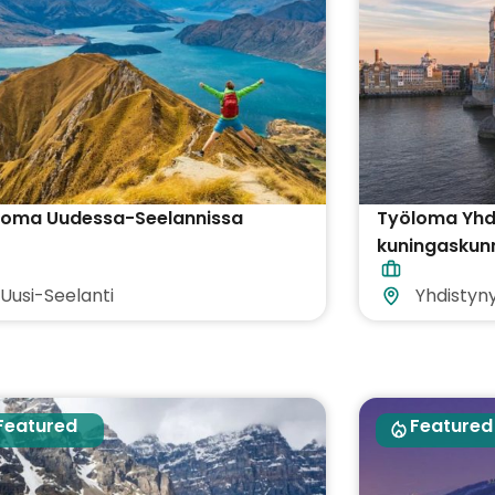
loma Uudessa-Seelannissa
Työloma Yhd
kuningaskun
Uusi-Seelanti
Yhdistyn
Featured
Featured