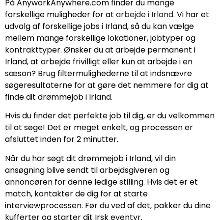
På AnyworkAnywhere.com finder du mange
forskellige muligheder for at
arbejde i Irland
. Vi har et
udvalg af forskellige jobs i Irland, så du kan vælge
mellem mange forskellige lokationer, jobtyper og
kontrakttyper. Ønsker du at arbejde permanent i
Irland, at arbejde frivilligt eller kun at arbejde i en
sæson? Brug filtermulighederne til at indsnævre
søgeresultaterne for at gøre det nemmere for dig at
finde dit drømmejob i Irland.
Hvis du finder det perfekte job til dig, er du velkommen
til at søge! Det er meget enkelt, og processen er
afsluttet inden for 2 minutter.
Når du har søgt dit drømmejob i Irland, vil din
ansøgning blive sendt til arbejdsgiveren og
annoncøren for denne ledige stilling. Hvis det er et
match, kontakter de dig for at starte
interviewprocessen. Før du ved af det, pakker du dine
kufferter og starter dit Irsk eventyr.