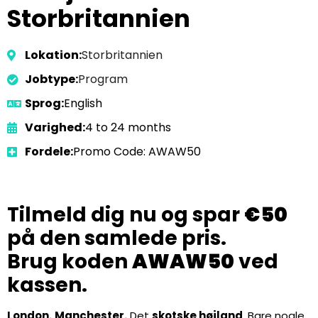
Storbritannien
Lokation:
Storbritannien
Jobtype:
Program
Sprog:
English
Varighed:
4 to 24 months
Fordele:
Promo Code: AWAW50
Tilmeld dig nu og spar
€50
på den samlede pris.
Brug koden
AWAW50
ved
kassen.
London.
Manchester.
Det
skotske højland
. Bare nogle