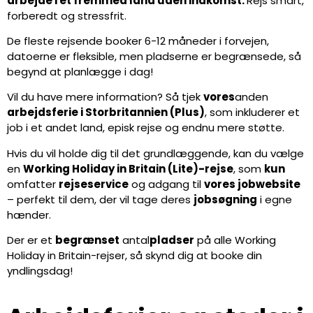
arbejde i et fremmed land uden indkomst.
Rejs smart,
forberedt og stressfrit.
De fleste rejsende booker 6-12 måneder i forvejen,
datoerne er fleksible, men pladserne er begrænsede, så
begynd at planlægge i dag!
Vil du have mere information? Så tjek
vores
anden
arbejdsferie i Storbritannien (Plus)
, som inkluderer et
job i et andet land, episk rejse og endnu mere støtte.
Hvis du vil holde dig til det grundlæggende, kan du vælge
en
Working Holiday in Britain (Lite)-rejse
, som
kun
omfatter
rejseservice
og adgang til
vores jobwebsite
– perfekt til dem, der vil tage deres
jobsøgning
i egne
hænder.
Der er et
begrænset
antal
pladser
på alle Working
Holiday in Britain-rejser, så skynd dig at booke din
yndlingsdag!