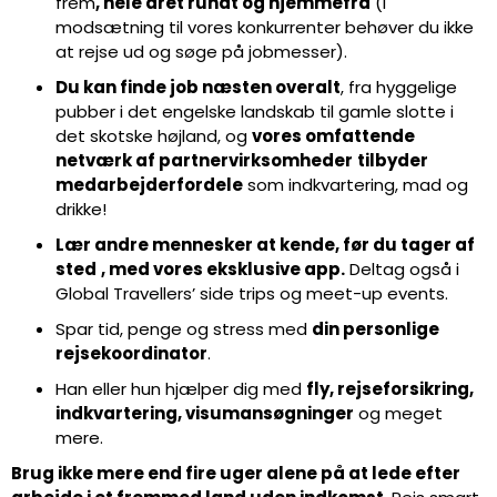
frem
, hele året rundt og hjemmefra
(i
modsætning til vores konkurrenter behøver du ikke
at rejse ud og søge på jobmesser).
Du kan finde job næsten overalt
, fra hyggelige
pubber i det engelske landskab til gamle slotte i
det skotske højland, og
vores omfattende
netværk af partnervirksomheder
tilbyder
medarbejderfordele
som indkvartering, mad og
drikke!
Lær andre mennesker at kende, før du tager af
sted
, med vores eksklusive app.
Deltag også i
Global Travellers’ side trips og meet-up events.
Spar tid, penge og stress med
din personlige
rejsekoordinator
.
Han eller hun hjælper dig med
fly, rejseforsikring,
indkvartering, visumansøgninger
og meget
mere.
Brug ikke mere end fire uger alene på at lede efter