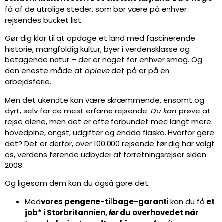
få af de utrolige steder, som bør være på enhver
rejsendes bucket list.
Gør dig klar til at opdage et land med fascinerende
historie, mangfoldig kultur, byer i verdensklasse og
betagende natur – der er noget for enhver smag. Og
den eneste måde at
opleve
det på er på en
arbejdsferie.
Men det ukendte kan være skræmmende, ensomt og
dyrt, selv for de mest erfarne rejsende.
Du kan
prøve at
rejse alene, men det er ofte forbundet med langt mere
hovedpine, angst, udgifter og endda fiasko. Hvorfor gøre
det? Det er derfor, over 100.000 rejsende før dig har valgt
os, verdens førende udbyder af forretningsrejser siden
2008.
Og ligesom dem kan du også gøre det:
Med
vores pengene-tilbage-garanti
kan du få
et
job*
i Storbritannien,
før
du overhovedet når