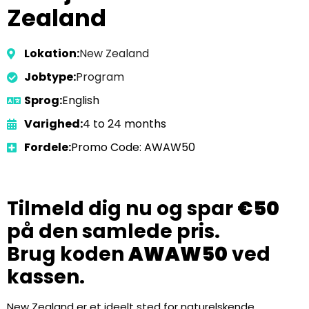
Zealand
Lokation:
New Zealand
Jobtype:
Program
Sprog:
English
Varighed:
4 to 24 months
Fordele:
Promo Code: AWAW50
Tilmeld dig nu og spar
€50
på den samlede pris.
Brug koden
AWAW50
ved
kassen.
New Zealand er et ideelt sted for naturelskende