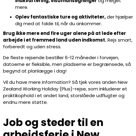
indkvartering, visumansøgninger
og meget
mere.
Oplev fantastiske ture og aktiviteter,
der hjælper
dig med at falde til, når du ankommer.
Brug ikke mere end fire uger alene på at lede efter
arbejde i et fremmed land uden indkomst.
Rejs smart,
forberedt og uden stress.
De fleste rejsende bestiller 6-12 måneder i forvejen,
datoerne er fleksible, men pladserne er begrænsede, så
begynd at planlægge i dag!
Vil du have mere information? Så tjek vores anden New
Zealand Working Holiday (Plus)-rejse, som inkluderer et
praktikophold i et andet land, storslåede udflugter og
endnu mere støtte.
Job og steder til en
arbejdsferie i New