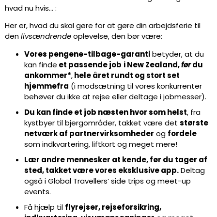
hvad nu hvis… :
Her er, hvad du skal gøre for at gøre din arbejdsferie til
den
livsændrende
oplevelse, den bør være:
Vores pengene-tilbage-garanti
betyder, at du
kan finde
et passende job
i New Zealand,
før
du
ankommer*
,
hele året rundt og stort set
hjemmefra
(i modsætning til vores konkurrenter
behøver du ikke at rejse eller deltage i jobmesser).
Du kan finde et job næsten hvor som helst
, fra
kystbyer til bjergområder, takket være det
største
netværk af partnervirksomheder
og
fordele
som indkvartering, liftkort og meget mere!
Lær andre mennesker at kende, før du tager af
sted, takket være vores eksklusive app.
Deltag
også i Global Travellers’ side trips og meet-up
events.
Få hjælp til
flyrejser, rejseforsikring,