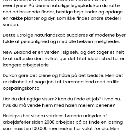
eventyrere. På denne naturlige legeplads kan du rafte
ned ad brusende floder, bestige høje tinder og opdage
en række planter og dyr, som ikke findes andre steder i
verden.
Dette utrolige naturlandskab suppleres af moderne byer,
fulde af personlighed og med alle bekvemmeligheder.
New Zealand er en verden i sig selv, og det tager et helt
liv at udforske den, hvilket gør det til et ideelt sted for en
længere arbejdsferie.
Du kan gøre det alene og håbe på det bedste. Men det
er risikabelt at søge job i et fremmed land med en lille
opsparingskonto.
Har du det rigtige visum? Kan du finde et job? Hvad nu,
hvis du må vende hjem med halen mellem benene?
Heldigvis har vi som verdens førende udbyder af
arbejdsferier siden 2008 arbejdet på at finde en løsning,
som næsten 100.000 mennesker har valgt for dig. Men