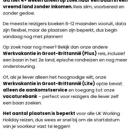
Ga niet 4+ weken alleen op zoek naar een baan in een
vreemd land zonder inkomen.
Reis slim, voorbereid en
zonder gedoe.
De meeste reizigers boeken 6-12 maanden vooruit, data
zijn flexibel, maar de plaatsen zijn beperkt, dus begin
vandaag nog met plannen!
Op zoek naar nog meer? Bekijk dan onze andere
Werkvakantie in Groot-Brittannië (Plus)
reis, inclusief
een baan in het 2e land, epische rondreizen en nog meer
ondersteuning.
Of, als je liever alleen het hoognodige wilt, onze
Werkvakantie in Groot-Brittannië (Lite)
optie bevat
alleen de aankomstservice
en toegang tot onze
vacaturebank
– perfect voor reizigers die liever zelf
een baan zoeken.
Het aantal plaatsen is beperkt
voor alle UK Working
Holiday reizen, dus wees er snel bij om de startdatum
van je voorkeur vast te leggen!