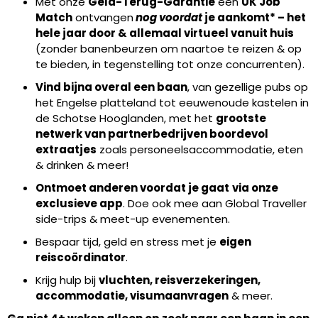
Met onze
Geld-Terug-Garantie
een
UK
Job
Match
ontvangen
nog voordat
je aankomt* – het
hele jaar door & allemaal virtueel vanuit huis
(zonder banenbeurzen om naartoe te reizen & op
te bieden, in tegenstelling tot onze concurrenten).
Vind bijna overal een baan
, van gezellige pubs op
het Engelse platteland tot eeuwenoude kastelen in
de Schotse Hooglanden, met het
grootste
netwerk van partnerbedrijven boordevol
extraatjes
zoals personeelsaccommodatie, eten
& drinken & meer!
Ontmoet anderen voordat je gaat
via onze
exclusieve app
. Doe ook mee aan Global Traveller
side-trips & meet-up evenementen.
Bespaar tijd, geld en stress met je
eigen
reiscoördinator
.
Krijg hulp bij
vluchten, reisverzekeringen,
accommodatie, visumaanvragen
& meer.