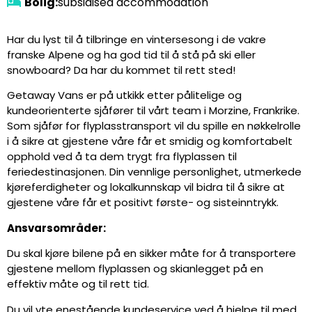
Bolig:
subsidised accommodation
Har du lyst til å tilbringe en vintersesong i de vakre
franske Alpene og ha god tid til å stå på ski eller
snowboard? Da har du kommet til rett sted!
Getaway Vans er på utkikk etter pålitelige og
kundeorienterte sjåfører til vårt team i Morzine, Frankrike.
Som sjåfør for flyplasstransport vil du spille en nøkkelrolle
i å sikre at gjestene våre får et smidig og komfortabelt
opphold ved å ta dem trygt fra flyplassen til
feriedestinasjonen. Din vennlige personlighet, utmerkede
kjøreferdigheter og lokalkunnskap vil bidra til å sikre at
gjestene våre får et positivt første- og sisteinntrykk.
Ansvarsområder:
Du skal kjøre bilene på en sikker måte for å transportere
gjestene mellom flyplassen og skianlegget på en
effektiv måte og til rett tid.
Du vil yte enestående kundeservice ved å hjelpe til med