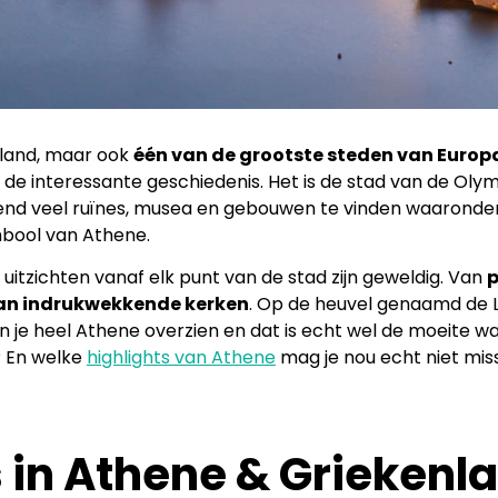
nland, maar ook
één van de grootste steden van Europ
 de interessante geschiedenis. Het is de stad van de Oly
ettend veel ruïnes, musea en gebouwen te vinden waaronder
mbool van Athene.
uitzichten vanaf elk punt van de stad zijn geweldig. Van
p
aan indrukwekkende kerken
. Op de heuvel genaamd de L
kun je heel Athene overzien en dat is echt wel de moeite 
? En welke
highlights van Athene
mag je nou echt niet miss
 in Athene & Griekenl