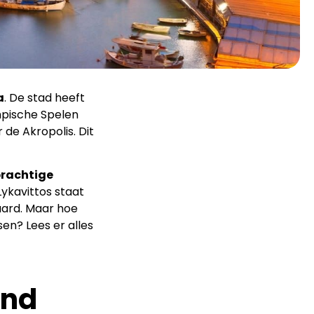
a
. De stad heeft
mpische Spelen
 de Akropolis. Dit
rachtige
ykavittos staat
waard. Maar hoe
en? Lees er alles
and