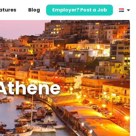
atures
Blog
Employer? Post a Job
Athene