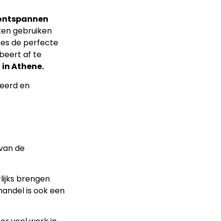
ontspannen
eken gebruiken
zes de perfecte
beert af te
in Athene.
veerd en
van de
lijks brengen
handel is ook een