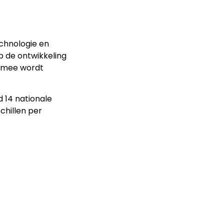
chnologie en
p de ontwikkeling
ermee wordt
d 14 nationale
chillen per