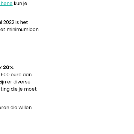
Athene
kun je
 2022 is het
 het minimumloon
ok
20%
1.500 euro aan
jn er diverse
ting die je moet
ren die willen