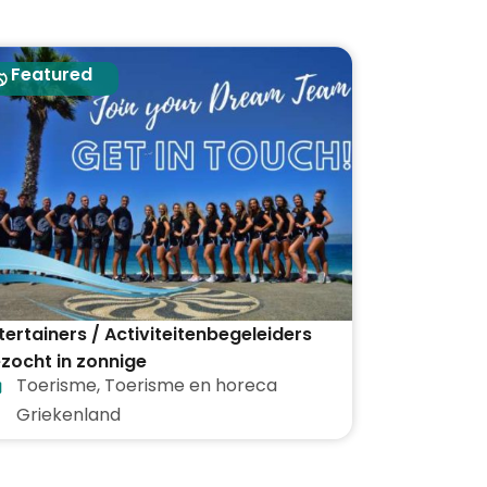
Featured
tertainers / Activiteitenbegeleiders
zocht in zonnige
Toerisme
,
Toerisme en horeca
kantiebestemmingen in heel
Griekenland
iekenland