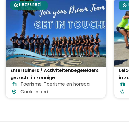
Featured
Entertainers / Activiteitenbegeleiders
Lei
gezocht in zonnige
in 
Toerisme
,
Toerisme en horeca
vakantiebestemmingen in heel
heel
Griekenland
Griekenland