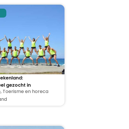
iekenland:
el gezocht in
e
,
Toerisme en horeca
den
and