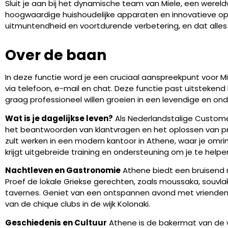
Sluit je aan bij het dynamische team van Miele, een werel
hoogwaardige huishoudelijke apparaten en innovatieve oplo
uitmuntendheid en voortdurende verbetering, en dat alles
Over de baan
In deze functie word je een cruciaal aanspreekpunt voor M
via telefoon, e-mail en chat. Deze functie past uitsteken
graag professioneel willen groeien in een levendige en o
Wat is je dagelijkse leven?
Als Nederlandstalige Customer
het beantwoorden van klantvragen en het oplossen van p
zult werken in een modern kantoor in Athene, waar je omri
krijgt uitgebreide training en ondersteuning om je te helpen u
Nachtleven en Gastronomie
Athene biedt een bruisend n
Proef de lokale Griekse gerechten, zoals moussaka, souvlaki
tavernes. Geniet van een ontspannen avond met vrienden in
van de chique clubs in de wijk Kolonaki.
Geschiedenis en Cultuur
Athene is de bakermat van de 