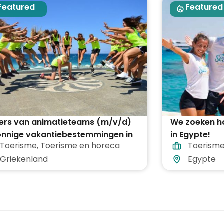
Featured
Featured
ders van animatieteams (m/v/d)
We zoeken h
zonnige vakantiebestemmingen in
in Egypte!
Toerisme
,
Toerisme en horeca
Toerisme
 Griekenland
Griekenland
Egypte