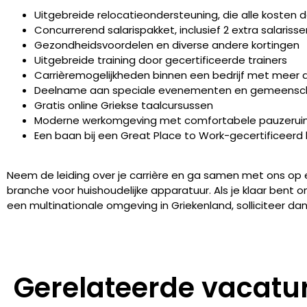
Uitgebreide relocatieondersteuning, die alle kosten d
Concurrerend salarispakket, inclusief 2 extra salarisse
Gezondheidsvoordelen en diverse andere kortingen
Uitgebreide training door gecertificeerde trainers
Carrièremogelijkheden binnen een bedrijf met meer 
Deelname aan speciale evenementen en gemeenscha
Gratis online Griekse taalcursussen
Moderne werkomgeving met comfortabele pauzerui
Een baan bij een Great Place to Work-gecertificeerd b
Neem de leiding over je carrière en ga samen met ons op e
branche voor huishoudelijke apparatuur. Als je klaar bent om
een multinationale omgeving in Griekenland, solliciteer da
Gerelateerde vacatu