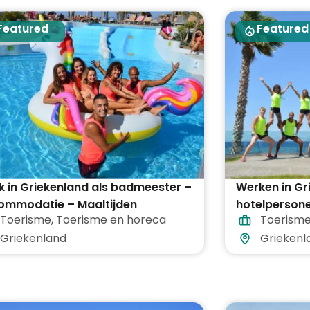
Featured
Featured
 in Griekenland als badmeester –
Werken in Gr
ommodatie – Maaltijden
hotelpersone
Toerisme
,
Toerisme en horeca
Toerism
egrepen
vakantieoor
Griekenland
Griekenl