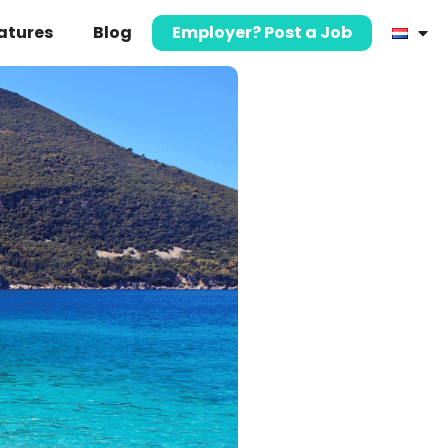
atures
Blog
Employer? Post a Job