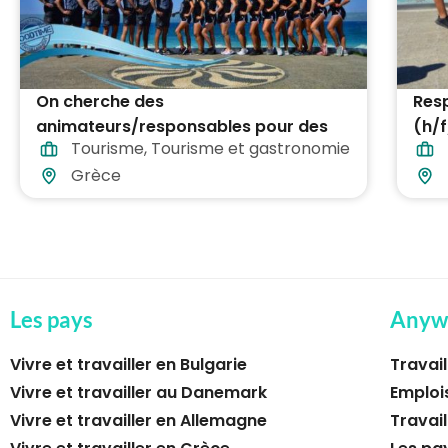
On cherche des
Resp
animateurs/responsables pour des
(h/f
Tourisme
,
Tourisme et gastronomie
stations balnéaires ensoleillées dans
enso
Grèce
toute la Grèce
Les pays
Anyw
Vivre et travailler en Bulgarie
Travail
Vivre et travailler au Danemark
Emploi
Vivre et travailler en Allemagne
Travail