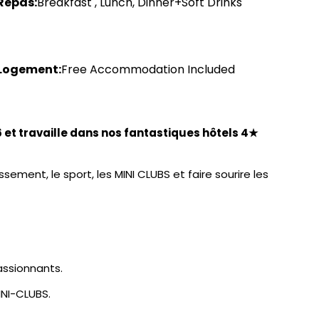
Repas:
Breakfast , Lunch, Dinner+Soft Drinks
Logement:
Free Accommodation Included
 et travaille dans nos fantastiques hôtels 4★
ssement, le sport, les MINI CLUBS et faire sourire les
ssionnants.
INI-CLUBS.