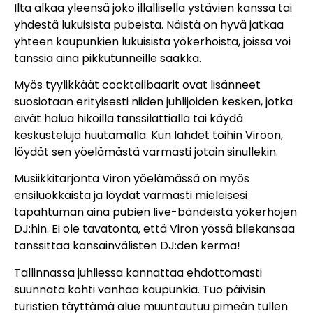
Ilta alkaa yleensä joko illallisella ystävien kanssa tai
yhdestä lukuisista pubeista. Näistä on hyvä jatkaa
yhteen kaupunkien lukuisista yökerhoista, joissa voi
tanssia aina pikkutunneille saakka.
Myös tyylikkäät cocktailbaarit ovat lisänneet
suosiotaan erityisesti niiden juhlijoiden kesken, jotka
eivät halua hikoilla tanssilattialla tai käydä
keskusteluja huutamalla. Kun lähdet töihin Viroon,
löydät sen yöelämästä varmasti jotain sinullekin.
Musiikkitarjonta Viron yöelämässä on myös
ensiluokkaista ja löydät varmasti mieleisesi
tapahtuman aina pubien live-bändeistä yökerhojen
DJ:hin. Ei ole tavatonta, että Viron yössä bilekansaa
tanssittaa kansainvälisten DJ:den kerma!
Tallinnassa juhliessa kannattaa ehdottomasti
suunnata kohti vanhaa kaupunkia. Tuo päivisin
turistien täyttämä alue muuntautuu pimeän tullen