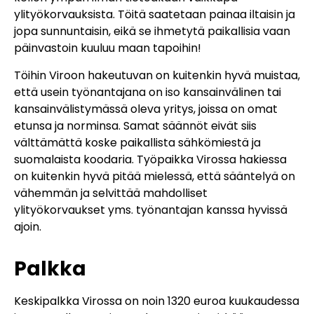
ylityökorvauksista. Töitä saatetaan painaa iltaisin ja
jopa sunnuntaisin, eikä se ihmetytä paikallisia vaan
päinvastoin kuuluu maan tapoihin!
Töihin Viroon hakeutuvan on kuitenkin hyvä muistaa,
että usein työnantajana on iso kansainvälinen tai
kansainvälistymässä oleva yritys, joissa on omat
etunsa ja norminsa. Samat säännöt eivät siis
välttämättä koske paikallista sähkömiestä ja
suomalaista koodaria. Työpaikka Virossa hakiessa
on kuitenkin hyvä pitää mielessä, että sääntelyä on
vähemmän ja selvittää mahdolliset
ylityökorvaukset yms. työnantajan kanssa hyvissä
ajoin.
Palkka
Keskipalkka Virossa on noin 1320 euroa kuukaudessa