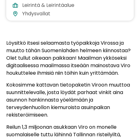
Leirintä & Leirintäalue
Yhdysvallat
Löysitkö itsesi selaamasta työpaikkoja Virossa ja
muutto tähän Suomenlahden helmeen kiinnostaa?
Olet tullut oikeaan paikkaan! Maailman ykköseksi
digitaalisessa maailmassa itseään mainostava Viro
houkuttelee ihmisiä niin töihin kuin yrittämään.
Kokosimme kattavan tietopaketin Viroon muuttoa
suunnittelevalle, josta löydät parhaat vinkit aina
asunnon hankinnasta yöelämään ja
terveydenhuollon kiemuroista asuinpaikan
rekisteröimiseen.
Reilun 1,3 miljoonan asukkaan Viro on monelle
suomalaiselle tuttu lähinnä Tallinnan risteilyiltä,