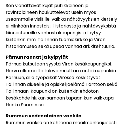
Sen viehättävät kujat putiikkeineen ja
ravintoloineen houkuttelevat usein myös
useammalle visiitille, vaikka nähtävyyksien kiertely
ei niinkään innostaisi. Historiasta ja nähtävyyksistä
kiinnostuneille vanhastakaupungista löytyy
kuitenkin mm. Tallinnan tuomiokirkko ja Viron
historiamuseo sekä upeaa vanhaa arkkitehtuuria.
Pärnun rannat ja kylpylät
Pärnua kutsutaan syystä Viron kesäkaupungiksi.
Harva ulkomailta tuleva muuttaa rantakaupunkiin
Pärnuun, sillä työpaikat Virossa keskittyvät
Tallinnan alueelle ja opiskelijaelämä Tarttoon sekä
Tallinnaan. Kaupunki on kuitenkin ehdoton
kesäkohde hiukan samaan tapaan kuin vaikkapa
Hanko Suomessa.
Rummun vedenalainen vankila
Rummun vankila on kohteena maailmanlaajuisesti