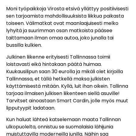
Moni työpaikkoja Virosta etsivä yllättyy positiivisesti
sen tarjoamista mahdollisuuksista liikkua paikasta
toiseen. Välimatkat ovat maanlaajuisesti melko
lyhyitä ja suurimman osan matkoista pääsee
taittamaan ilman omaa autoa, joko junalla tai
bussilla kulkien.
Julkinen liikenne erityisesti Tallinnassa toimii
loistavasti eikä hintakaan päätä huimaa.
Kuukausilipun saan 30 eurolla ja mikäli olet kirjoilla
Tallinnassa, et tällä hetkellä maksa julkisten
käyttämisestä mitään. Kyllä, luit ihan oikein. Tallinna
tarjoaa ilmaisen julkisen liikenteen siellä asuville!
Tarvitset ainoastaan Smart Cardin, jolle myös muut
lipputyypit ladataan.
Kun haluat lähteä katselemaan maata Tallinnan
ulkopuolelta, onnistuu se suomalaisia lähijunia
muistuttavilla moderneilla junilla. Näihin saa