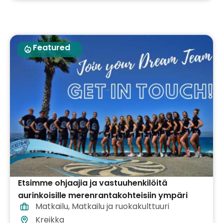
Featured
Etsimme ohjaajia ja vastuuhenkilöitä
aurinkoisille merenrantakohteisiin ympäri
Matkailu
,
Matkailu ja ruokakulttuuri
Kreikkaa
Kreikka