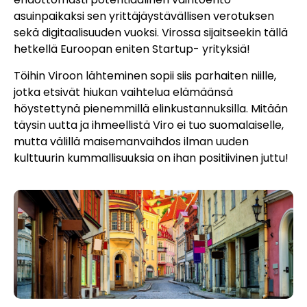
asuinpaikaksi sen yrittäjäystävällisen verotuksen
sekä digitaalisuuden vuoksi. Virossa sijaitseekin tällä
hetkellä Euroopan eniten Startup- yrityksiä!
Töihin Viroon lähteminen sopii siis parhaiten niille,
jotka etsivät hiukan vaihtelua elämäänsä
höystettynä pienemmillä elinkustannuksilla. Mitään
täysin uutta ja ihmeellistä Viro ei tuo suomalaiselle,
mutta välillä maisemanvaihdos ilman uuden
kulttuurin kummallisuuksia on ihan positiivinen juttu!