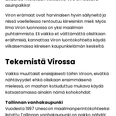
asuinpaikka!
Viron erämaat ovat harvinaisen hyvin säilyneitä ja
niissä vaellellessa rentoutuu kiireisinkin mieli. Myös
ilma Viron luonnossa on yksi maailman
puhtaimmista. Eli vaikka et välttämättä olisitkaan
eräihmisiä, kannattaa Viron luontokohteita käydä
vilkaisemassa kiireisen kaupunkielämän keskeltä.
Tekemistä Virossa
Vaikka muuttaisit ensisijaisesti töihin Viroon, eivätkä
nähtävyydet ehkä olisikaan ensimmäisenä
mielessä, on maahan kotiuduttua mukava käydä
katsastamassa ainakin nämä kohokohdat:
Tallinnan vanhakaupunki
Vuodesta 1997 Unescon maailmanperintökohteeksi
listattu Tallinnan vanhakaupunki on pakko nähdä!