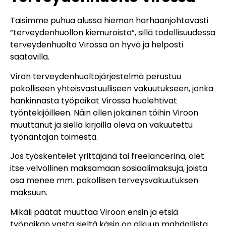
Taisimme puhua alussa hieman harhaanjohtavasti
”terveydenhuollon kiemuroista”, sillä todellisuudessa
terveydenhuolto Virossa on hyvä ja helposti
saatavilla.
Viron terveydenhuoltojärjestelmä perustuu
pakolliseen yhteisvastuulliseen vakuutukseen, jonka
hankinnasta työpaikat Virossa huolehtivat
työntekijöilleen. Näin ollen jokainen töihin Viroon
muuttanut ja siellä kirjoilla oleva on vakuutettu
työnantajan toimesta.
Jos työskentelet yrittäjänä tai freelancerina, olet
itse velvollinen maksamaan sosiaalimaksuja, joista
osa menee mm. pakollisen terveysvakuutuksen
maksuun.
Mikäli päätät muuttaa Viroon ensin ja etsiä
työpaikan vasta sieltä käsin on alkuun mahdollista