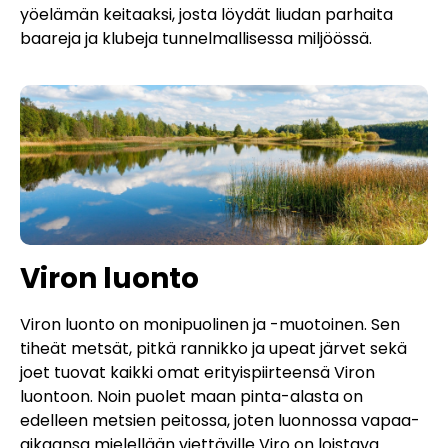
yöelämän keitaaksi, josta löydät liudan parhaita
baareja ja klubeja tunnelmallisessa miljöössä.
Viron luonto
Viron luonto on monipuolinen ja -muotoinen. Sen
tiheät metsät, pitkä rannikko ja upeat järvet sekä
joet tuovat kaikki omat erityispiirteensä Viron
luontoon. Noin puolet maan pinta-alasta on
edelleen metsien peitossa, joten luonnossa vapaa-
aikaansa mielellään viettäville Viro on loistava