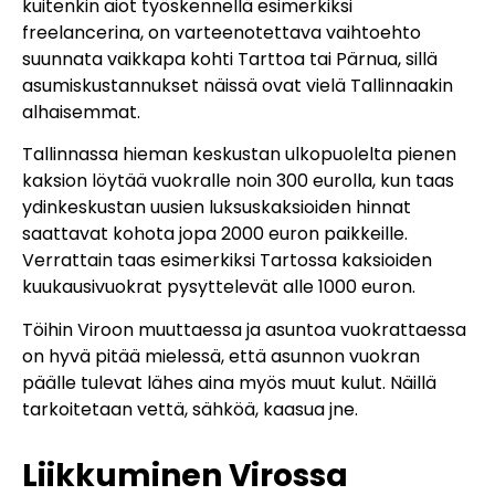
kuitenkin aiot työskennellä esimerkiksi
freelancerina, on varteenotettava vaihtoehto
suunnata vaikkapa kohti Tarttoa tai Pärnua, sillä
asumiskustannukset näissä ovat vielä Tallinnaakin
alhaisemmat.
Tallinnassa hieman keskustan ulkopuolelta pienen
kaksion löytää vuokralle noin 300 eurolla, kun taas
ydinkeskustan uusien luksuskaksioiden hinnat
saattavat kohota jopa 2000 euron paikkeille.
Verrattain taas esimerkiksi Tartossa kaksioiden
kuukausivuokrat pysyttelevät alle 1000 euron.
Töihin Viroon muuttaessa ja asuntoa vuokrattaessa
on hyvä pitää mielessä, että asunnon vuokran
päälle tulevat lähes aina myös muut kulut. Näillä
tarkoitetaan vettä, sähköä, kaasua jne.
Liikkuminen Virossa