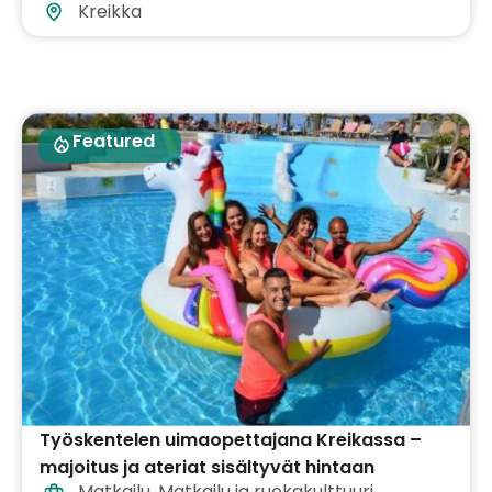
Kreikka
Featured
Työskentelen uimaopettajana Kreikassa –
majoitus ja ateriat sisältyvät hintaan
Matkailu
,
Matkailu ja ruokakulttuuri