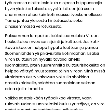
työuraansa aloittelevia kuin alojensa huippuosaajia
hyvin yksinkertaisesta syystä: käteen jää usein
enemmän rahaa kuin kotimaassa työskennellessä.
Tämä johtuu yleisestä hintatasosta sekä
alhaisemmasta verotuksesta.
Paksumman lompakon lisäksi suomalaisia Viroon
houkuttelee myös sen sijainti ja kulttuuri. Jos koti-
ikävä iskee, on helppo hypätä lauttaan ja painaa
Suomenlahden yli pikavisiitille kotimaahan. Lisäksi
Viron kulttuuri on hyvällä tavalla lähellä
suomalaista, joten suuremmilta kulttuurishokeilta on
helppo välttyä muuttaessa töihin Viroon. Siinä missä
virolaisten tietty vakavuus voi tulla shokkina
amerikkalaiselle, solahtaa suomalainen sekaan
asiaa ajattelematta.
Vaikka et etsisikään työpaikkaa Virosta, vaan
tulevaisuuden suunnitelmiisi kuuluu yrittäjyys, on Viro
ehdottomasti potentiaalinen vaihtoehto