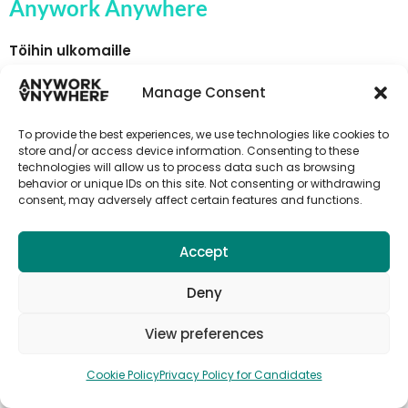
Anywork Anywhere
Töihin ulkomaille
Työpaikat ulkomailla
Manage Consent
Pysyvät työpaikat ulkomailla
Kausiluonteinen työ ulkomailla
To provide the best experiences, we use technologies like cookies to
store and/or access device information. Consenting to these
Relocation
technologies will allow us to process data such as browsing
behavior or unique IDs on this site. Not consenting or withdrawing
Maat
consent, may adversely affect certain features and functions.
Tietoa meistä
Julkaise työpaikka
Accept
Ota yhteyttä myyntiin
Deny
Rekisteröidy Anywork Anywhere -
View preferences
yrityksen työpaikkahälytyksiin
Cookie Policy
Privacy Policy for Candidates