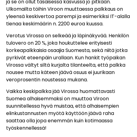
ja se on ollut tasaisessa kasvussa jo pitkään.
Ulkomailta töihin Viroon muuttaessa palkkaus on
yleensä keskivertoa parempi ja esimerkiksi IT-alalla
tienaa keskimäärin n. 2200 euroa kuussa.
Verotus Virossa on selkeää ja läpinäkyvää. Henkilön
tulovero on 20 %, joka houkuttelee erityisesti
korkeapalkkaisia osaajia Suomesta, sekä niitä jotka
pyrkivät eteenpäin urallaan. Kun hankit työpaikan
Virossa vältyt siltä kurjalta tilanteelta, että palkka
nousee mutta käteen jäävä osuus ei juurikaan
veroprosentin noustessa mukana.
Vaikka keskipalkka jää Virossa huomattavasti
Suomea alhaisemmaksi on muuttoa Viroon
suunnitellessa hyvä muistaa, että alhaisempien
elinkustannusten myötä käyttöön jäävä raha
saattaa olla jopa enemmän kuin kotimaassa
työskennellessä!