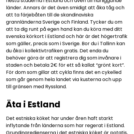
flesta städerna i Estland och även till närliggande
länder. Annars är det även smidigt att åka tåg och
att ta färjebåten till de skandinaviska
grannländerna Sverige och Finland. Tycker du om
att ta dig runt på egen hand kan du köra med ditt
svenska körkort i Estland och här är det högertrafik
som gäller, precis som i Sverige.
Bor du i
Tallinn kan
du åka i kollektivtrafiken gratis. Det enda du
behöver göra är att registrera dig som invånare i
staden och betala 2€ för ett så kallat “grönt kort”.
För dom som gillar att cykla finns det en cykelled
som går genom hela landet via kusterna och upp
till gränsen med Ryssland.
Äta i Estland
Det estniska köket har under åren haft starkt
inflytande från länderna som har regerat i Estland.
Grundingredienserna i det estniska köket är potatis,