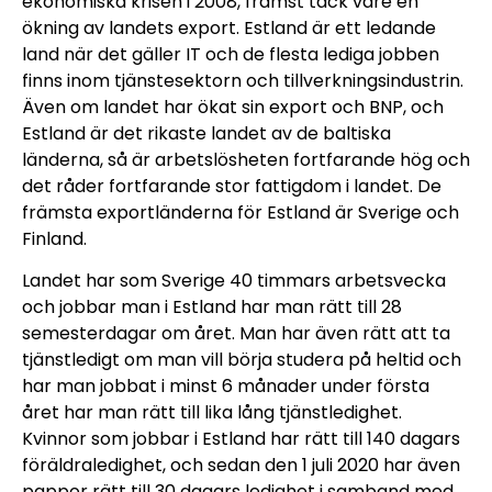
ekonomiska krisen i 2008, främst tack vare en
ökning av landets export. Estland är ett ledande
land när det gäller IT och de flesta lediga jobben
finns inom tjänstesektorn och tillverkningsindustrin.
Även om landet har ökat sin export och BNP, och
Estland är det rikaste landet av de baltiska
länderna, så är arbetslösheten fortfarande hög och
det råder fortfarande stor fattigdom i landet. De
främsta exportländerna för Estland är Sverige och
Finland.
Landet har som Sverige 40 timmars arbetsvecka
och jobbar man i Estland har man rätt till 28
semesterdagar om året. Man har även rätt att ta
tjänstledigt om man vill börja studera på heltid och
har man jobbat i minst 6 månader under första
året har man rätt till lika lång tjänstledighet.
Kvinnor som jobbar i Estland har rätt till 140 dagars
föräldraledighet, och sedan den 1 juli 2020 har även
pappor rätt till 30 dagars ledighet i samband med