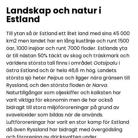
Landskap och natur i
Estland
Till ytan så är Estland ett litet land med sina 45 000
km2 men landet har en lång kustlinje och runt 1500
öar, 1000 insjöar och runt 7000 floder. Estlands yta
är till nästan 50% täckt av skog och träskmark och
världens största tall finns i området
Ootsipalu
i
östra Estland och är hela 46,6 m hög.
Landets
största sjö heter
Peipus
och ligger nära gränsen till
Ryssland, och den största floden är
Narva
.
Naturtillgångar som oljeskiffer och kalksten har
varit viktiga för ekonomin men de har också
bidragit till stora miljöföroreningar på grund av
svaveloxider som bildas när de används.
Luftföroreningar har varit en stor kamp för Estland
då även Ryssland har bidragit med övergödsling
och förorening av dricksvatten under