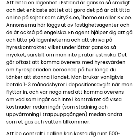
Att hitta en lägenhet i Estland är ganska så smidigt
och det enklaste sättet att göra det på är att titta
online på sajter som city24.ee, 1home.eu eller KV.ee.
Annonserna här läggs ut av fastighetsagenter och
de är också på engelska. En agent hjälper dig att gå
och titta på lägenheterna och att skriva på
hyreskontraktet vilket underlättar ganska så
mycket, särskilt om man inte pratar estniska. Det
går oftast att komma överens med hyresvärden
om hyresperioden beroende på hur länge du
tänker att stanna i landet. Man brukar vanligtvis
betala 1-3 månadshyror i depositionsavgift när man
flyttar in, och var noga med att komma överens
om vad som ingår och inte i kontraktet då vissa
kostnader redan ingår (som städning och
uppvärmning i trappuppgången) medan andra
som el, gas och vatten tillkommer.
Att bo centralt i Tallinn kan kosta dig runt 500-