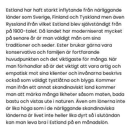
Estland har haft starkt inflytande från närliggande
länder som Sverige, Finland och Tyskland men även
Ryssland ifrån vilket Estland blev självständigt från
på 1900-talet. Då landet har moderniserat mycket
på senare år är man väldigt mån om sina
traditioner och seder. Ester brukar gärna vara
konservativa och familjen är fortfarande
huvudpunkten och det viktigaste för många. När
man förhandlar så är det viktigt att vara artig och
empatisk mot sina klienter och invånarna beskrivs
också som väldigt tystlåtna och blyga. Kommer
man ifrån ett annat skandinaviskt land kommer
man att märka många likheter såsom maten, bada
bastu och vistas ute i naturen. Även om lönerna inte
är lika höga som i de närliggande skandinaviska
länderna är livet inte heller lika dyrt så i slutändan
kan man leva bra i Estland på en månadslön.