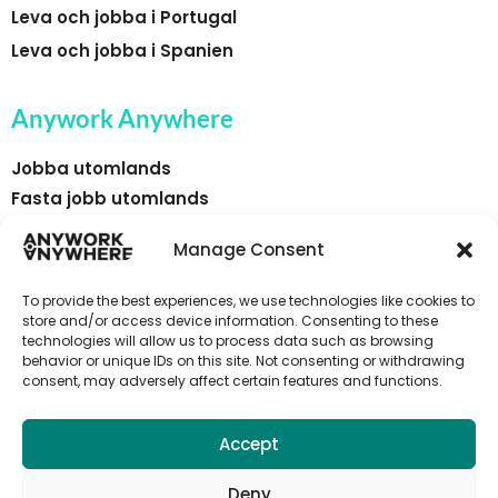
Leva och jobba i Portugal
Leva och jobba i Spanien
Anywork Anywhere
Jobba utomlands
Fasta jobb utomlands
Säsongsarbete utomlands
Manage Consent
Länder
Relocation
To provide the best experiences, we use technologies like cookies to
Om oss
store and/or access device information. Consenting to these
technologies will allow us to process data such as browsing
Lägg upp ett jobb
behavior or unique IDs on this site. Not consenting or withdrawing
Prata med försäljning
consent, may adversely affect certain features and functions.
Prenumerera på jobbaviseringar från
Accept
Anywork Anywhere
Deny