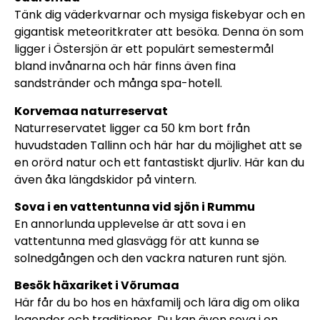
Tänk dig väderkvarnar och mysiga fiskebyar och en
gigantisk meteoritkrater att besöka. Denna ön som
ligger i Östersjön är ett populärt semestermål
bland invånarna och här finns även fina
sandstränder och många spa-hotell.
Korvemaa naturreservat
Naturreservatet ligger ca 50 km bort från
huvudstaden Tallinn och här har du möjlighet att se
en orörd natur och ett fantastiskt djurliv. Här kan du
även åka längdskidor på vintern.
Sova i en vattentunna vid sjön i Rummu
En annorlunda upplevelse är att sova i en
vattentunna med glasvägg för att kunna se
solnedgången och den vackra naturen runt sjön.
Besök häxariket i Võrumaa
Här får du bo hos en häxfamilj och lära dig om olika
legender och traditioner. Du kan även sova i en