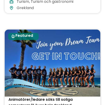
Turism
,
Turism och gastronomi
Grekland
Featured
Animatörer/ledare söks till soliga