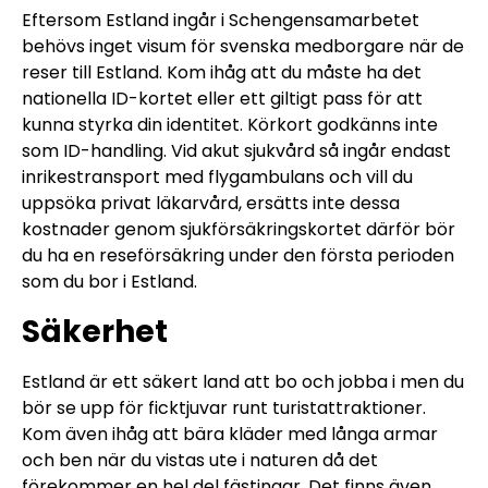
Eftersom Estland ingår i Schengensamarbetet
behövs inget visum för svenska medborgare när de
reser till Estland. Kom ihåg att du måste ha det
nationella ID-kortet eller ett giltigt pass för att
kunna styrka din identitet. Körkort godkänns inte
som ID-handling. Vid akut sjukvård så ingår endast
inrikestransport med flygambulans och vill du
uppsöka privat läkarvård, ersätts inte dessa
kostnader genom sjukförsäkringskortet därför bör
du ha en reseförsäkring under den första perioden
som du bor i Estland.
Säkerhet
Estland är ett säkert land att bo och jobba i men du
bör se upp för ficktjuvar runt turistattraktioner.
Kom även ihåg att bära kläder med långa armar
och ben när du vistas ute i naturen då det
förekommer en hel del fästingar. Det finns även