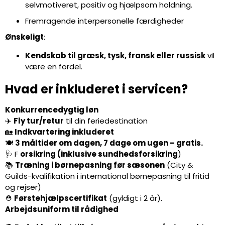
selvmotiveret, positiv og hjælpsom holdning.
Fremragende interpersonelle færdigheder
Ønskeligt
:
Kendskab til græsk, tysk, fransk eller russisk
vil
være en fordel.
Hvad er inkluderet i servicen?
Konkurrencedygtig løn
✈️
Fly tur/retur
til din feriedestination
🏡
Indkvartering inkluderet
🍽️
3 måltider om dagen, 7 dage om ugen – gratis.
🩺 F
orsikring (inklusive sundhedsforsikring
)
📚
Træning i børnepasning før sæsonen
(City &
Guilds-kvalifikation i international børnepasning til fritid
og rejser)
⛑️
Førstehjælpscertifikat
(gyldigt i 2 år).
Arbejdsuniform til rådighed