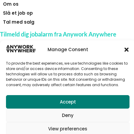
Om os
Slå et job op
Tal med salg
Tilmeld dig jobalarm fra Anywork Anywhere
Manage Consent
To provide the best experiences, we use technologies like cookies to
🌞 MODTAG JOBADVARSLER
store and/or access device information. Consenting to these
technologies will allow us to process data such as browsing
behavior or unique IDs on this site. Not consenting or withdrawing
consent, may adversely affect certain features and functions.
Accept
Deny
View preferences
© 2026 Anywork Anywhere |
Terms and Privacy