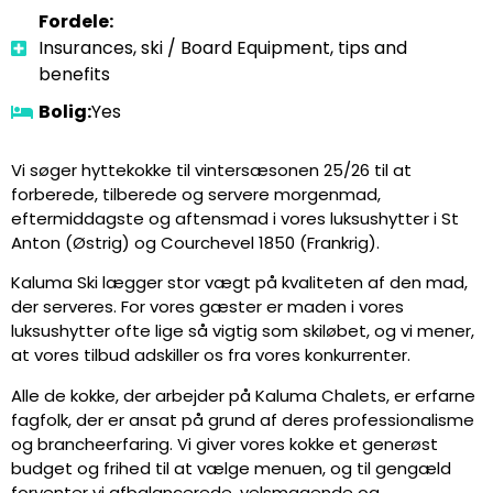
Fordele:
Insurances, ski / Board Equipment, tips and
benefits
Bolig:
Yes
Vi søger hyttekokke til vintersæsonen 25/26 til at
forberede, tilberede og servere morgenmad,
eftermiddagste og aftensmad i vores luksushytter i St
Anton (Østrig) og Courchevel 1850 (Frankrig).
Kaluma Ski lægger stor vægt på kvaliteten af den mad,
der serveres. For vores gæster er maden i vores
luksushytter ofte lige så vigtig som skiløbet, og vi mener,
at vores tilbud adskiller os fra vores konkurrenter.
Alle de kokke, der arbejder på Kaluma Chalets, er erfarne
fagfolk, der er ansat på grund af deres professionalisme
og brancheerfaring. Vi giver vores kokke et generøst
budget og frihed til at vælge menuen, og til gengæld
forventer vi afbalancerede, velsmagende og