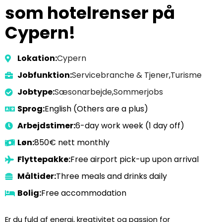
som hotelrenser på
Cypern!
Lokation:
Cypern
Jobfunktion:
Servicebranche & Tjener
,
Turisme
Jobtype:
Sæsonarbejde
,
Sommerjobs
Sprog:
English (Others are a plus)
Arbejdstimer:
6-day work week (1 day off)
Løn:
850€ nett monthly
Flyttepakke:
Free airport pick-up upon arrival
Måltider:
Three meals and drinks daily
Bolig:
Free accommodation
Er du fuld af energi, kreativitet og passion for