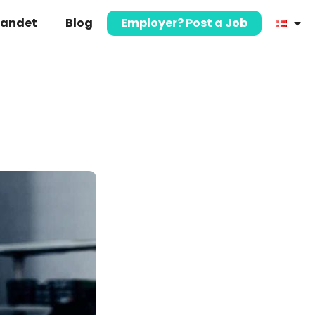
landet
Blog
Employer? Post a Job