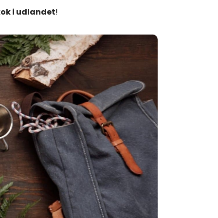
ok i udlandet
!