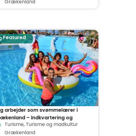
Grækenland
Featured
g arbejder som svømmelærer i
ækenland – indkvartering og
Turisme
,
Turisme og madkultur
ltider er inkluderet i prisen
Grækenland