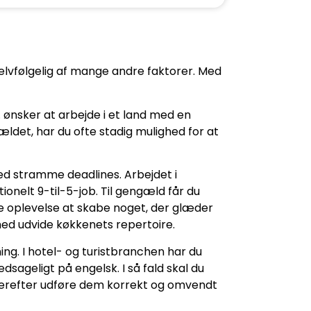
selvfølgelig af mange andre faktorer. Med
. ønsker at arbejde i et land med en
fældet, har du ofte stadig mulighed for at
med stramme deadlines. Arbejdet i
ionelt 9-til-5-job. Til gengæld får du
e oplevelse at skabe noget, der glæder
ed udvide køkkenets repertoire.
ng. I hotel- og turistbranchen har du
sageligt på engelsk. I så fald skal du
 derefter udføre dem korrekt og omvendt