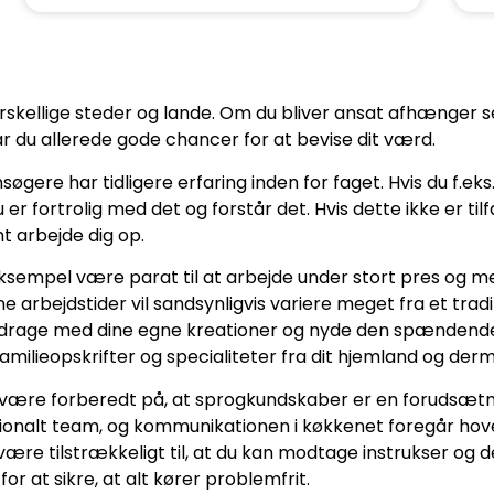
forskellige steder og lande. Om du bliver ansat afhænger 
r du allerede gode chancer for at bevise dit værd.
gere har tidligere erfaring inden for faget. Hvis du f.eks
 er fortrolig med det og forstår det. Hvis dette ikke er til
t arbejde dig op.
r eksempel være parat til at arbejde under stort pres og 
arbejdstider vil sandsynligvis variere meget fra et tradit
, bidrage med dine egne kreationer og nyde den spændend
lieopskrifter og specialiteter fra dit hjemland og derm
du være forberedt på, at sprogkundskaber er en forudsætni
ationalt team, og kommunikationen i køkkenet foregår hoved
ære tilstrækkeligt til, at du kan modtage instrukser og
or at sikre, at alt kører problemfrit.