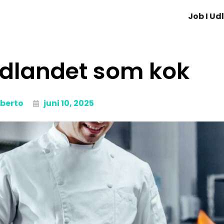
Job I Ud
udlandet som kok
lberto
juni 10, 2025