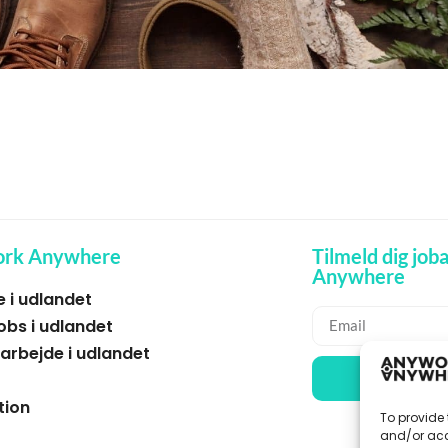
rk Anywhere
Tilmeld dig jo
Anywhere
e i udlandet
obs i udlandet
rbejde i udlandet
🌞 M
tion
To provide 
and/or acc