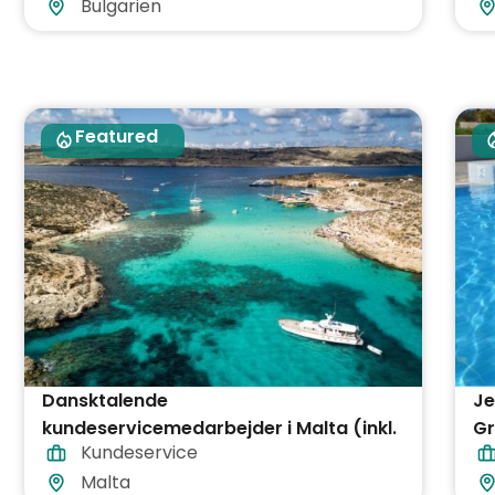
Bulgarien
Featured
Dansktalende
Je
kundeservicemedarbejder i Malta (inkl.
Gr
Kundeservice
fly og logi)
må
Malta