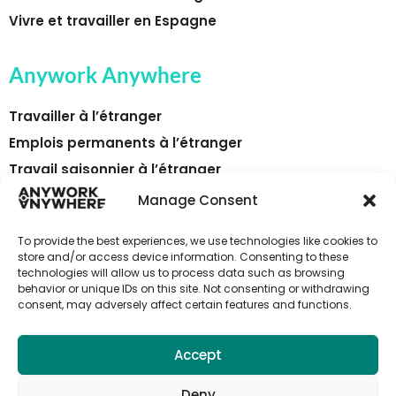
Vivre et travailler en Espagne
Anywork Anywhere
Travailler à l’étranger
Emplois permanents à l’étranger
Travail saisonnier à l’étranger
Les pays
Manage Consent
Relocation
To provide the best experiences, we use technologies like cookies to
Publier une offre
store and/or access device information. Consenting to these
technologies will allow us to process data such as browsing
Contactez-nous
behavior or unique IDs on this site. Not consenting or withdrawing
Employers
consent, may adversely affect certain features and functions.
Accept
Abonne-toi aux alertes emploi
d'Anywork Anywhere
Deny