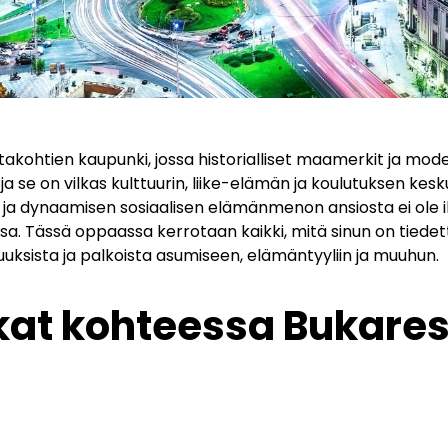
akohtien kaupunki, jossa historialliset maamerkit ja moder
ja se on vilkas kulttuurin, liike-elämän ja koulutuksen kesku
 ja dynaamisen sosiaalisen elämänmenon ansiosta ei ole i
sa. Tässä oppaassa kerrotaan kaikki, mitä sinun on tiede
uuksista ja palkoista asumiseen, elämäntyyliin ja muuhun.
at kohteessa Bukarest