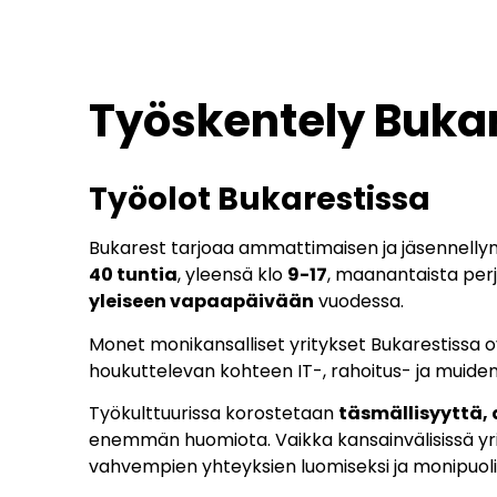
Työskentely Buka
Työolot Bukarestissa
Bukarest tarjoaa ammattimaisen ja jäsennelly
40 tuntia
, yleensä klo
9-17
, maanantaista perj
yleiseen vapaapäivään
vuodessa.
Monet monikansalliset yritykset Bukarestissa
houkuttelevan kohteen IT-, rahoitus- ja muiden 
Työkulttuurissa korostetaan
täsmällisyyttä,
enemmän huomiota. Vaikka kansainvälisissä yrit
vahvempien yhteyksien luomiseksi ja monipuol