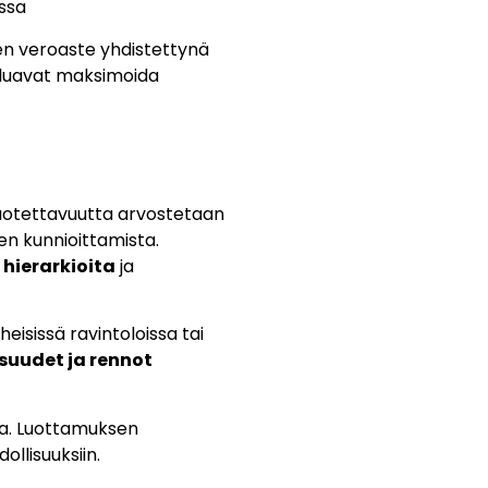
ssa
nen veroaste yhdistettynä
haluavat maksimoida
 luotettavuutta arvostetaan
en kunnioittamista.
ä hierarkioita
ja
eisissä ravintoloissa tai
suudet ja rennot
sa. Luottamuksen
ollisuuksiin.