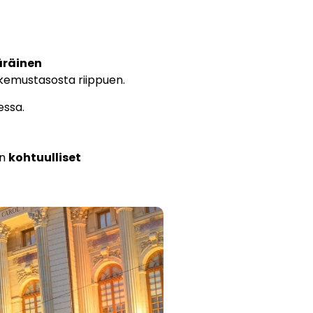
räinen
kokemustasosta riippuen.
ssa.
in
kohtuulliset