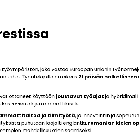
restissa
n työympäristön, joka vastaa Euroopan unionin työnormej
antaihin. Työntekijöillä on oikeus
21 päivän palkallisee
 ovat ottaneet käyttöön
joustavat työajat
ja hybridimall
kasvavien alojen ammattilaisille.
 ammattitaitoa ja tiimityötä
, ja innovointiin ja sopeut
yksissä puhutaan laajalti englantia,
romanian kielen o
isempien mahdollisuuksien saamiseksi.