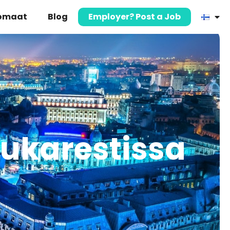
komaat
Blog
Employer? Post a Job
Bukarestissa