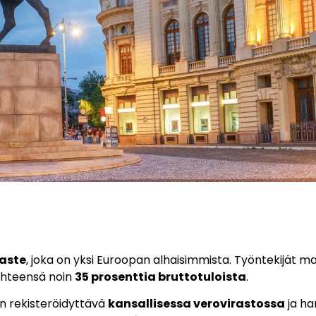
oaste
, joka on yksi Euroopan alhaisimmista. Työntekijät m
yhteensä noin
35 prosenttia bruttotuloista
.
n rekisteröidyttävä
kansallisessa verovirastossa
ja ha