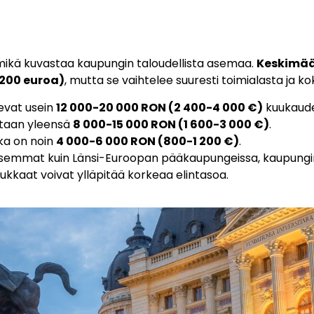
mikä kuvastaa kaupungin taloudellista asemaa.
Keskimää
 200 euroa)
, mutta se vaihtelee suuresti toimialasta ja 
sevat usein
12 000-20 000 RON (2 400-4 000 €)
kuukaude
etaan yleensä
8 000-15 000 RON (1 600-3 000 €)
.
kka on noin
4 000-6 000 RON (800-1 200 €)
.
haisemmat kuin Länsi-Euroopan pääkaupungeissa, kaupung
ukkaat voivat ylläpitää korkeaa elintasoa.