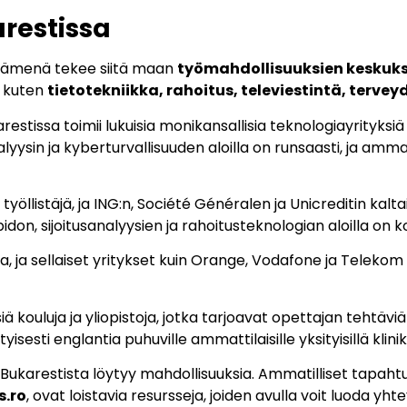
restissa
dämenä tekee siitä maan
työmahdollisuuksien keskuk
, kuten
tietotekniikka, rahoitus, televiestintä, terve
restissa toimii lukuisia monikansallisia teknologiayrityksiä 
yysin ja kyberturvallisuuden aloilla on runsaasti, ja amm
yöllistäjä, ja ING:n, Société Généralen ja Unicreditin kaltai
pidon, sijoitusanalyysien ja rahoitusteknologian aloilla on 
a, ja sellaiset yritykset kuin Orange, Vodafone ja Telekom 
ä kouluja ja yliopistoja, jotka tarjoavat opettajan tehtävi
esti englantia puhuville ammattilaisille yksityisillä kliniko
ukarestista löytyy mahdollisuuksia. Ammatilliset tapahtum
s.ro
, ovat loistavia resursseja, joiden avulla voit luoda yhte