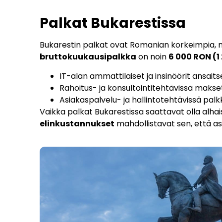
Palkat Bukarestissa
Bukarestin palkat ovat Romanian korkeimpia, 
bruttokuukausipalkka
on noin
6 000 RON (1
IT-alan ammattilaiset ja insinöörit ansait
Rahoitus- ja konsultointitehtävissä maks
Asiakaspalvelu- ja hallintotehtävissä pal
Vaikka palkat Bukarestissa saattavat olla al
elinkustannukset
mahdollistavat sen, että as