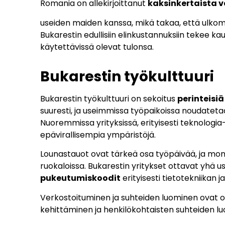
Romania on allekirjoittanut
kaksinkertaista 
useiden maiden kanssa, mikä takaa, että ulkoma
Bukarestin edullisiin elinkustannuksiin tekee 
käytettävissä olevat tulonsa.
Bukarestin työkulttuuri
Bukarestin työkulttuuri on sekoitus
perinteisi
suuresti, ja useimmissa työpaikoissa noudateta
Nuoremmissa yrityksissä, erityisesti teknologia
epävirallisempia ympäristöjä.
Lounastauot ovat tärkeä osa työpäivää, ja monet 
ruokaloissa. Bukarestin yritykset ottavat yhä
pukeutumiskoodit
erityisesti tietotekniikan ja
Verkostoituminen ja suhteiden luominen ovat 
kehittäminen ja henkilökohtaisten suhteiden luom