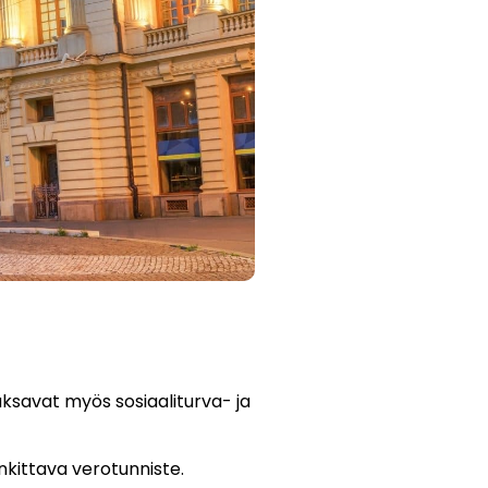
aksavat myös sosiaaliturva- ja
nkittava verotunniste.