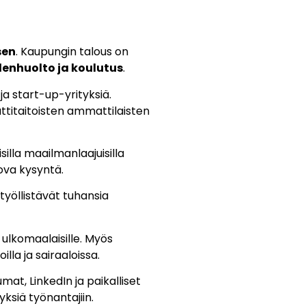
sen
. Kaupungin talous on
ydenhuolto ja koulutus
.
ja start-up-yrityksiä.
attitaitoisten ammattilaisten
silla maailmanlaajuisilla
kova kysyntä.
työllistävät tuhansia
ä ulkomaalaisille. Myös
illa ja sairaaloissa.
at, LinkedIn ja paikalliset
yksiä työnantajiin.