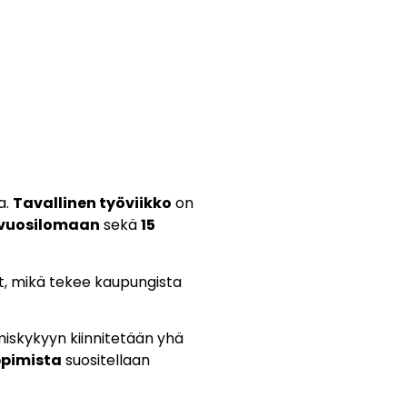
a.
Tavallinen työviikko
on
n vuosilomaan
sekä
15
it, mikä tekee kaupungista
umiskykyyn kiinnitetään yhä
ppimista
suositellaan