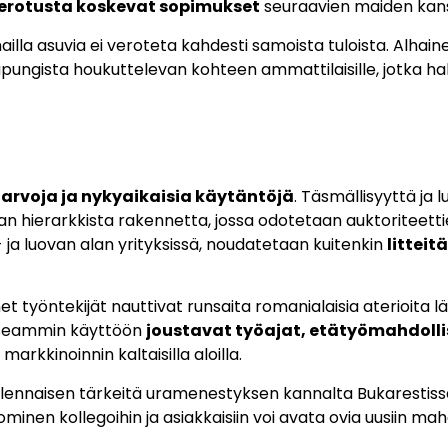
verotusta koskevat sopimukset
seuraavien maiden kan
illa asuvia ei veroteta kahdesti samoista tuloista. Alhai
kaupungista houkuttelevan kohteen ammattilaisille, jotka 
ä arvoja ja nykyaikaisia käytäntöjä
. Täsmällisyyttä ja
an hierarkkista rakennetta, jossa odotetaan auktoriteetti
- ja luovan alan yrityksissä, noudatetaan kuitenkin
litteit
työntekijät nauttivat runsaita romanialaisia aterioita läh
 useammin käyttöön
joustavat työajat, etätyömahdolli
 markkinoinnin kaltaisilla aloilla.
olennaisen tärkeitä uramenestyksen kannalta Bukarestis
inen kollegoihin ja asiakkaisiin voi avata ovia uusiin mahd