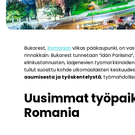
Bukarest,
Romanian
vilkas pääkaupunki, on vast
rinnakkain. Bukarest tunnetaan ”idän Pariisina”, 
elinkustannusten, laajenevien työmarkkinoiden
tullut suosittu kohde ulkomaalaisten keskuudes
asumisesta ja työskentelystä
, työmahdollis
Uusimmat työpaik
Romania