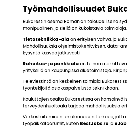
Työmahdollisuudet Buka
Bukarestin asema Romanian taloudellisena sy
monipuolinen, ja siellä on kukoistavia toimialoja
Tietotekniikka-ala
on erityisen vahva, ja Buka
Mahdollisuuksia ohjelmistokehityksen, data-anal
kysyntä kasvaa jatkuvasti.
Rahoitus- ja pankkiala
on toinen merkittävä t
yrityksillä on kaupungissa aluetoimistoja. Kirjan
Televiestintä on keskeinen toimiala Bukarestiss
työntekijöitä asiakaspalvelusta tekniikkaan.
Kouluttajien osalta Bukarestissa on kansainvälisi
terveydenhuoltoala tarjoaa mahdollisuuksia erityis
Verkostoituminen on olennaisen tärkeää, jotta B
työpaikkafoorumit, kuten
BestJobs.ro
ja
eJob