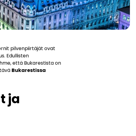
nit pilvenpiirtäjät ovat
s. Edullisten
hme, että Bukarestista on
ttävä
Bukarestissa
 ja